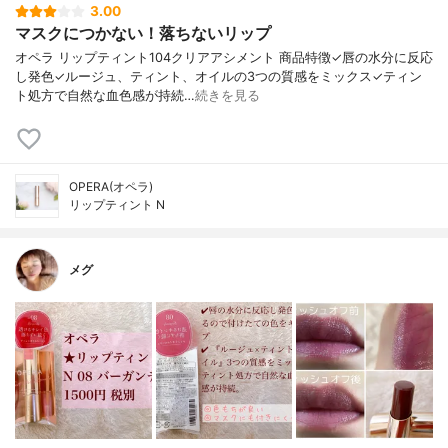
3.00
マスクにつかない！落ちないリップ
オペラ リップティント104クリアアシメント 商品特徴✓唇の水分に反応
し発色✓ルージュ、ティント、オイルの3つの質感をミックス✓ティン
ト処方で自然な血色感が持続…
続きを見る
OPERA(オペラ)
リップティント N
メグ