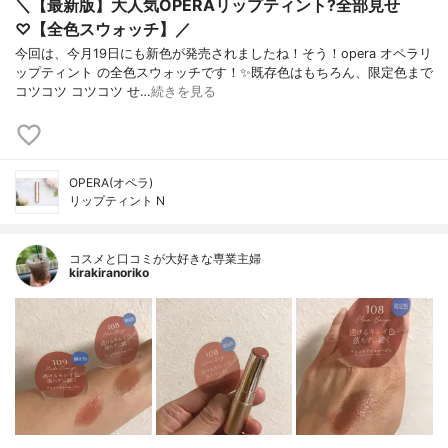
＼【最新版】大人気OPERAリップティント?全部見せ
♡【全色スウォッチ】／
今回は、今月19日にも新色が発売されましたね！そう！opera オペラリ
ップティント の全色スウォッチです！✨既存色はもちろん、限定色まで
コツコツ コツコツ せ…
続きを見る
OPERA(オペラ)
リップティント N
コスメと口コミが大好きな専業主婦
kirakiranoriko