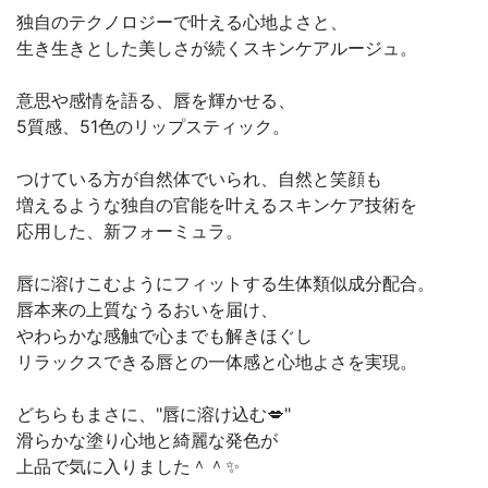
独自のテクノロジーで叶える心地よさと、
生き生きとした美しさが続くスキンケアルージュ。
意思や感情を語る、唇を輝かせる、
5質感、51色のリップスティック。
つけている方が自然体でいられ、自然と笑顔も
増えるような独自の官能を叶えるスキンケア技術を
応用した、新フォーミュラ。
唇に溶けこむようにフィットする生体類似成分配合。
唇本来の上質なうるおいを届け、
やわらかな感触で心までも解きほぐし
リラックスできる唇との一体感と心地よさを実現。
どちらもまさに、"唇に溶け込む💋"
滑らかな塗り心地と綺麗な発色が
上品で気に入りました＾＾✨