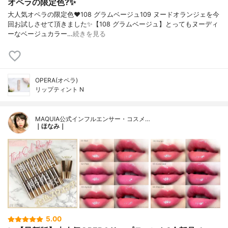
オペラの限定色?✨
大人気オペラの限定色❤️108 グラムベージュ109 ヌードオランジェを今
回お試しさせて頂きました✨【108 グラムベージュ】とってもヌーディ
ーなベージュカラー…
続きを見る
OPERA(オペラ)
リップティント N
MAQUIA公式インフルエンサー・コスメ…
｜ほなみ｜
5.00