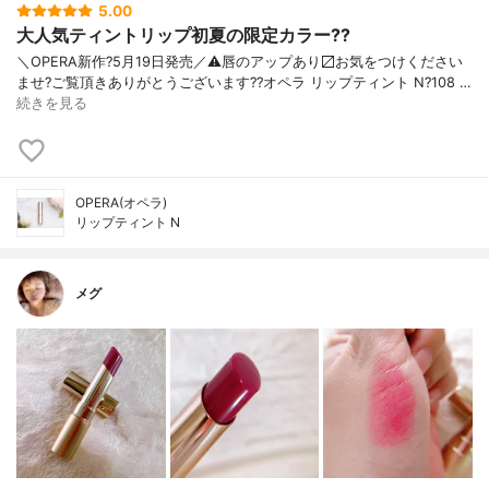
5.00
大人気ティントリップ初夏の限定カラー??
＼OPERA新作?5月19日発売／ ⚠️唇のアップあり〼 お気をつけください
ませ? ご覧頂きありがとうございます? ?オペラ リップティント N ?108 …
続きを見る
OPERA(オペラ)
リップティント N
メグ