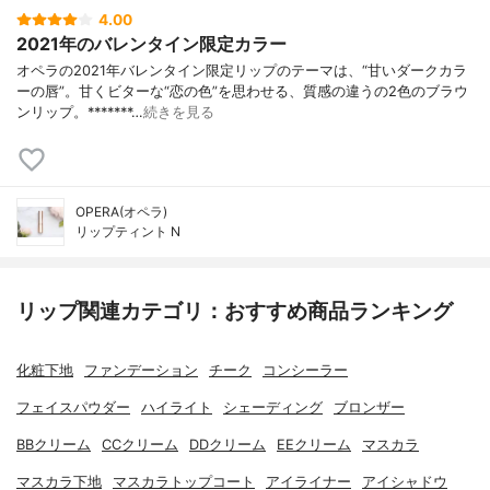
4.00
2021年のバレンタイン限定カラー
オペラの2021年バレンタイン限定リップのテーマは、“甘いダークカラ
ーの唇”。甘くビターな“恋の色”を思わせる、質感の違うの2色のブラウ
ンリップ。*******…
続きを見る
OPERA(オペラ)
リップティント N
リップ関連カテゴリ：おすすめ商品ランキング
化粧下地
ファンデーション
チーク
コンシーラー
フェイスパウダー
ハイライト
シェーディング
ブロンザー
BBクリーム
CCクリーム
DDクリーム
EEクリーム
マスカラ
マスカラ下地
マスカラトップコート
アイライナー
アイシャドウ