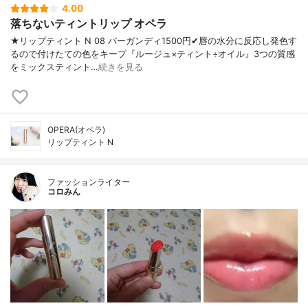
4.00
落ちないティントリップ オペラ
★リップティント N 08 バーガンディ1500円✔︎唇の水分に反応し発色す
るので付けたての色をキープ『ルージュ×ティント÷オイル』3つの質感
をミックスティント…
続きを見る
OPERA(オペラ)
リップティント N
ファッションライター
コロみん