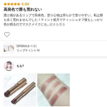
5.00
高発色で唇も荒れない
透け感があるリップで高発色。塗り心地は滑らかで塗りやすい。 私は唇
も全く荒れませんでした！ ティント処方でティッシュオフ後もしっかり
色が残るのでマスクメイクにも…
続きを見る
OPERA(オペラ)
リップティント N
もも?