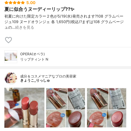
5.00
夏に似合うヌーディーリップ??✨
初夏に向けた限定カラー２色が5/19(水)発売されます?108 グラムベー
ジュ109 ヌードオランジェ 各 1,650円(税込)?まずは108 グラムベージ
ュの…
続きを見る
OPERA(オペラ)
リップティント N
成分＆コスメマニアなプロの美容家
きょうこ_りっしゅ