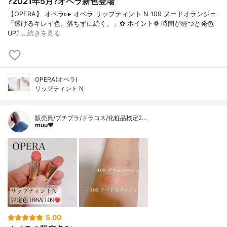
?2021年5月?オペラ新色登場
【OPERA】 オペラ▹▸ オペラ リップティント N 109 ヌードオランジェ
「透けるキレイ色、落ちずに続く。」✿ ポイント❁︎ 時間が経つと発色
UP⤴ …
続きを見る
OPERA(オペラ)
リップティント N
販売員/プチプラ/ドラコス/化粧品検定2…
muu❤︎
5.00