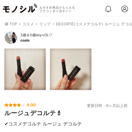
おすすめ商品がもらえる
クチコミポイ活サイト
TOP
コスメ
リップ
DECORTÉ(コスメデコルテ) ルージュ デコ
3歳＆0歳boy×OL🤍
coala
4.00
更新日時：6ヶ月以上前
ルージュデコルテ💄
✔︎コスメデコルテ ルージュ デコルテ