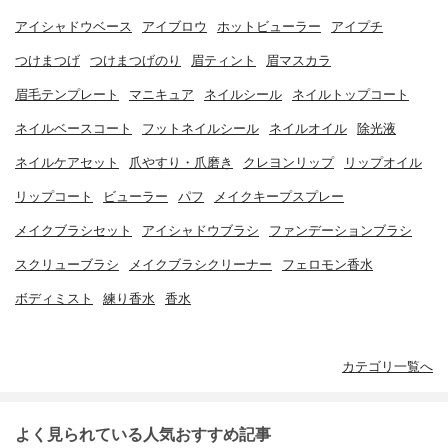
アイシャドウベース
アイブロウ
ホットビューラー
アイプチ
つけまつげ
つけまつげのり
眉ティント
眉マスカラ
眉毛テンプレート
マニキュア
ネイルシール
ネイルトップコート
ネイルベースコート
フットネイルシール
ネイルオイル
除光液
ネイルケアセット
爪やすり・爪磨き
クレヨンリップ
リップオイル
リップコート
ビューラー
パフ
メイクキープスプレー
メイクブラシセット
アイシャドウブラシ
ファンデーションブラシ
スクリューブラシ
メイクブラシクリーナー
フェロモン香水
ボディミスト
練り香水
香水
カテゴリ一覧へ
よく見られている人気おすすめ記事