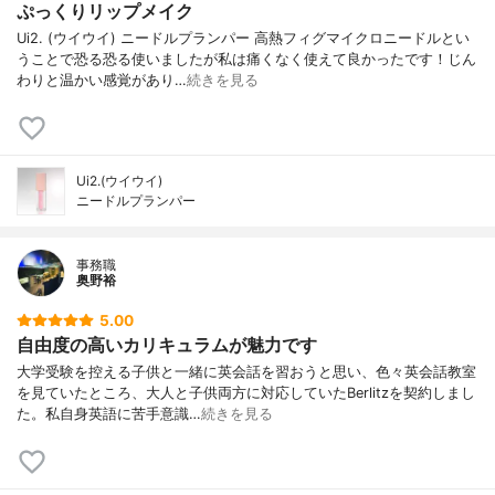
ぷっくりリップメイク
Ui2. (ウイウイ) ニードルプランパー 高熱フィグマイクロニードルとい
うことで恐る恐る使いましたが私は痛くなく使えて良かったです！じん
わりと温かい感覚があり…
続きを見る
Ui2.(ウイウイ)
ニードルプランパー
事務職
奥野裕
5.00
自由度の高いカリキュラムが魅力です
大学受験を控える子供と一緒に英会話を習おうと思い、色々英会話教室
を見ていたところ、大人と子供両方に対応していたBerlitzを契約しまし
た。私自身英語に苦手意識…
続きを見る