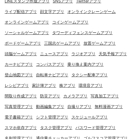
LINEスタンプ作成アプリ
SNSアプリ
Twitterアプリ
ライブ配信アプリ
顔文字アプリ
オンラインクレーンゲーム
オンラインゲームアプリ
コインゲームアプリ
ソーシャルゲームアプリ
タワーディフェンスゲームアプリ
ボードゲームアプリ
三国志ゲームアプリ
放置ゲームアプリ
頭脳ゲームアプリ
ニュースアプリ
ラジオアプリ
天気予報アプリ
カーナビアプリ
コンパスアプリ
乗り換え案内アプリ
登山地図アプリ
自転車ナビアプリ
タクシー配車アプリ
レシピアプリ
家計簿アプリ
株アプリ
環境音アプリ
間取り作成アプリ
防災アプリ
カメラアプリ
写真加工アプリ
写真管理アプリ
動画編集アプリ
自撮りアプリ
無料漫画アプリ
電子書籍アプリ
シフト管理アプリ
スケジュールアプリ
スマホ依存アプリ
タスク管理アプリ
パスワード管理アプリ
名刺管理アプリ
通信量チェッカーアプリ
ゴルフスコア管理アプリ