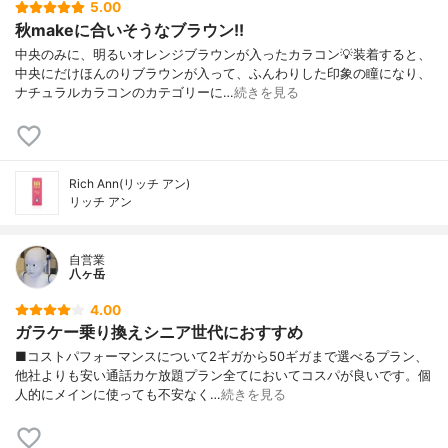
5.00
秋makeに合いそうなブラウン!!
中央のみに、明るいオレンジブラウンが入ったカラコン💡装着すると、
中央にだけほんのりブラウンが入って、ふんわりした印象の瞳になり、
ナチュラルカラコンのカテゴリーに…
続きを見る
Rich Ann(リッチ アン)
リッチ アン
自営業
八ヶ岳
4.00
ガラケー乗り換えシニア世代におすすめ
■コストパフォーマンスについて2ギガから50ギガまで選べるプラン、
他社よりも安い通話カケ放題プラン全てにおいてコスパが良いです。個
人的にメインに使っても不安なく…
続きを見る