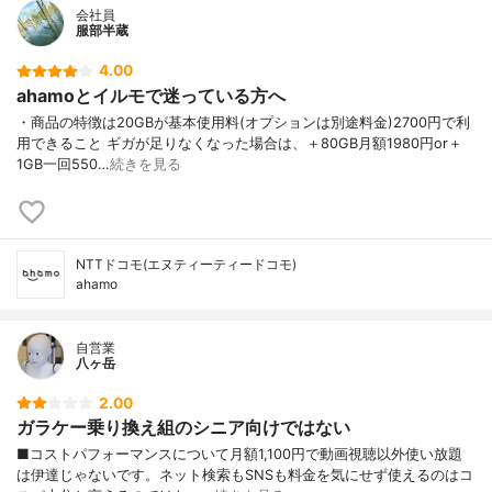
会社員
服部半蔵
4.00
ahamoとイルモで迷っている方へ
・商品の特徴は20GBが基本使用料(オプションは別途料金)2700円で利
用できること ギガが足りなくなった場合は、＋80GB月額1980円or＋
1GB一回550…
続きを見る
NTTドコモ(エヌティーティードコモ)
ahamo
自営業
八ヶ岳
2.00
ガラケー乗り換え組のシニア向けではない
■コストパフォーマンスについて月額1,100円で動画視聴以外使い放題
は伊達じゃないです。ネット検索もSNSも料金を気にせず使えるのはコ