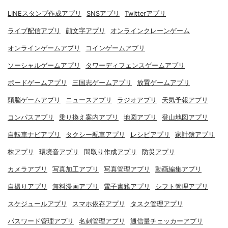
LINEスタンプ作成アプリ
SNSアプリ
Twitterアプリ
ライブ配信アプリ
顔文字アプリ
オンラインクレーンゲーム
オンラインゲームアプリ
コインゲームアプリ
ソーシャルゲームアプリ
タワーディフェンスゲームアプリ
ボードゲームアプリ
三国志ゲームアプリ
放置ゲームアプリ
頭脳ゲームアプリ
ニュースアプリ
ラジオアプリ
天気予報アプリ
コンパスアプリ
乗り換え案内アプリ
地図アプリ
登山地図アプリ
自転車ナビアプリ
タクシー配車アプリ
レシピアプリ
家計簿アプリ
株アプリ
環境音アプリ
間取り作成アプリ
防災アプリ
カメラアプリ
写真加工アプリ
写真管理アプリ
動画編集アプリ
自撮りアプリ
無料漫画アプリ
電子書籍アプリ
シフト管理アプリ
スケジュールアプリ
スマホ依存アプリ
タスク管理アプリ
パスワード管理アプリ
名刺管理アプリ
通信量チェッカーアプリ