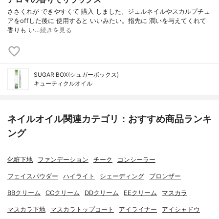
ささくれが できやすくて 購入 しました。ジェルネイルやスカルプチュ
アをoffした後に 使用すると いいみたい。指先に 潤いを与えてくれて
香りも い…
続きを見る
SUGAR BOX(シュガーボックス)
キューティクルオイル
ネイルオイル関連カテゴリ：おすすめ商品ランキ
ング
化粧下地
ファンデーション
チーク
コンシーラー
フェイスパウダー
ハイライト
シェーディング
ブロンザー
BBクリーム
CCクリーム
DDクリーム
EEクリーム
マスカラ
マスカラ下地
マスカラトップコート
アイライナー
アイシャドウ