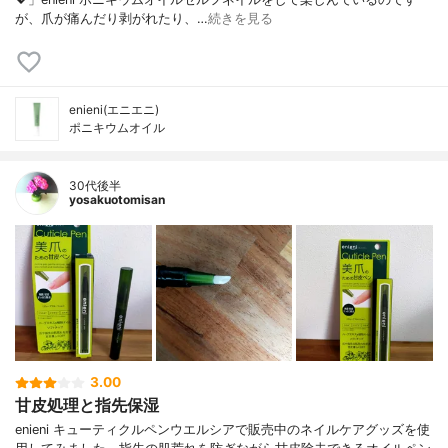
が、爪が痛んだり剥がれたり、…
続きを見る
enieni(エニエニ)
ポニキウムオイル
30代後半
yosakuotomisan
3.00
甘皮処理と指先保湿
enieni キューティクルペンウエルシアで販売中のネイルケアグッズを使