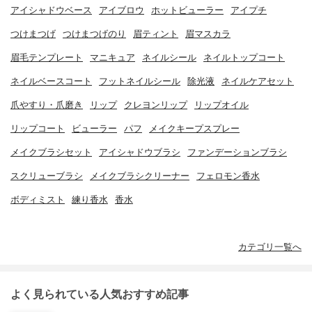
アイシャドウベース
アイブロウ
ホットビューラー
アイプチ
つけまつげ
つけまつげのり
眉ティント
眉マスカラ
眉毛テンプレート
マニキュア
ネイルシール
ネイルトップコート
ネイルベースコート
フットネイルシール
除光液
ネイルケアセット
爪やすり・爪磨き
リップ
クレヨンリップ
リップオイル
リップコート
ビューラー
パフ
メイクキープスプレー
メイクブラシセット
アイシャドウブラシ
ファンデーションブラシ
スクリューブラシ
メイクブラシクリーナー
フェロモン香水
ボディミスト
練り香水
香水
カテゴリ一覧へ
よく見られている人気おすすめ記事