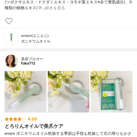
(ツボクサエキス・ドクダミエキス・ヨモギ葉エキス※全て整肌成分)、9
種類の植物エキス(マ…
続きを見る
enieni(エニエニ)
ポニキウムオイル
美容ブロガー
fuka712
4.00
とろりんオイルで美爪ケア
enieni ポニキウムオイル乾燥する季節は手指も乾燥して爪の周りもかさ