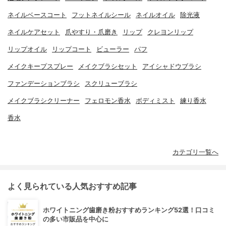
ネイルベースコート
フットネイルシール
ネイルオイル
除光液
ネイルケアセット
爪やすり・爪磨き
リップ
クレヨンリップ
リップオイル
リップコート
ビューラー
パフ
メイクキープスプレー
メイクブラシセット
アイシャドウブラシ
ファンデーションブラシ
スクリューブラシ
メイクブラシクリーナー
フェロモン香水
ボディミスト
練り香水
香水
カテゴリ一覧へ
よく見られている人気おすすめ記事
ホワイトニング歯磨き粉おすすめランキング52選！口コミ
の多い市販品を中心に