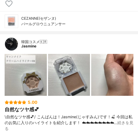
CEZANNE(セザンヌ)
パールグロウニュアンサー
韓国コスメ🇰🇷
Jasmine
5.00
自然なツヤ感💕
\自然なツヤ感💕/ こんばんは！Jasmine(じゃすみん)です！🍒 今回は私
のお気に入りのハイライトを紹介します！ ☁️☁️☁️☁️☁️☁️☁️☁️…
続きを見
る