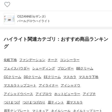
CEZANNE(セザンヌ)
パールグロウハイライト
ハイライト関連カテゴリ：おすすめ商品ランキン
グ
化粧下地
ファンデーション
チーク
コンシーラー
フェイスパウダー
シェーディング
ブロンザー
BBクリーム
CCクリーム
DDクリーム
EEクリーム
マスカラ
マスカラ下地
マスカラトップコート
アイライナー
アイシャドウ
アイシャドウベース
アイブロウ
ホットビューラー
アイプチ
つけまつげ
つけまつげのり
眉ティント
眉マスカラ
眉毛テンプレート
マニキュア
ネイルシール
ネイルトップコート