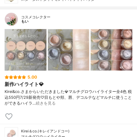
コスメコレクター
もい
5.00
新作ハイライト💎
Kirei&co.さまからいただきました💎マルチグロウハイライター全4色 税
込550円7/29新発売♡目もとや頬、唇、デコルテなどマルチに使うこと
ができるハイラ…
続きを見る
Kirei＆co.(キレイアンドコー)
マルチグロウハイライター