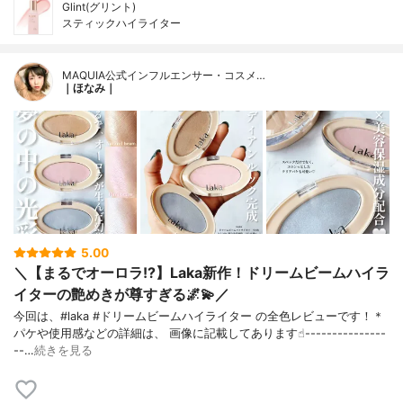
Glint(グリント)
スティックハイライター
MAQUIA公式インフルエンサー・コスメ…
｜ほなみ｜
5.00
＼【まるでオーロラ!?】Laka新作！ドリームビームハイラ
イターの艶めきが尊すぎる🌌💫／
今回は、#laka #ドリームビームハイライター の全色レビューです！＊
パケや使用感などの詳細は、 画像に記載してあります☝︎---------------
--…
続きを見る