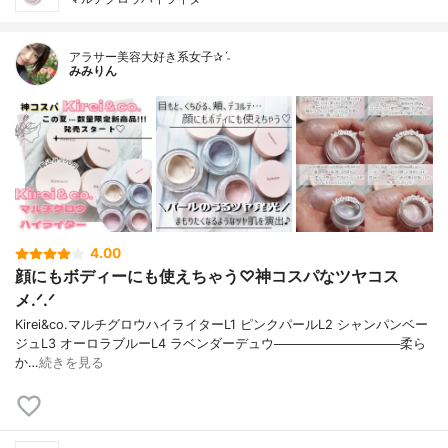
アラサー美容大好き系女子✰ˊ˗
みみりん
4.00
顔にもボディーにも使えちゃう♡神コスパなツヤコス
メ.ᐟ.ᐟ
Kirei&co.マルチグロウハイライターL1 ピンクパールL2 シャンパンベー
ジュL3 オーロラブルーL4 ラベンダーデュウ──────────────柔ら
か…
続きを見る