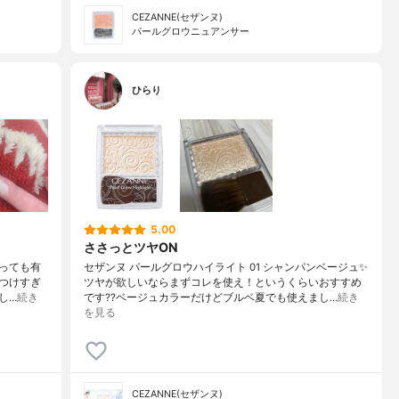
CEZANNE(セザンヌ)
パールグロウニュアンサー
ひらり
5.00
ささっとツヤON
とっても有
セザンヌ パールグロウハイライト 01 シャンパンベージュ✨
つけすぎ
ツヤが欲しいならまずコレを使え！というくらいおすすめ
し…
続き
です??ベージュカラーだけどブルベ夏でも使えまし…
続き
を見る
CEZANNE(セザンヌ)