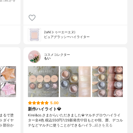
)
2aN(トゥーエーエヌ)
ピュアグラッシーハイライター
コスメコレクター
もい
5.00
新作ハイライト💎
まるで塗
Kirei&co.さまからいただきました💎マルチグロウハイライ
トダイヤ
ター全4色 税込550円7/29新発売♡目もとや頬、唇、デコル
ト部分か
テなどマルチに使うことができるハイラ…
続きを見る