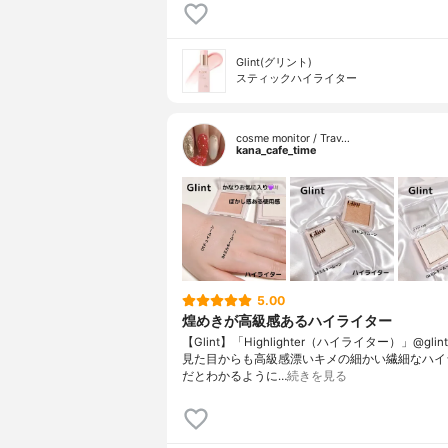
Glint(グリント)
スティックハイライター
cosme monitor / Trav…
kana_cafe_time
5.00
煌めきが高級感あるハイライター
【Glint】「Highlighter（ハイライター）」@glint__o
見た目からも高級感漂いキメの細かい繊細なハイ
だとわかるように…
続きを見る