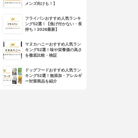
メンズ向けも！】
フライパンおすすめ人気ランキ
ング52選！【焦げ付かない・長
4位
5位
持ち！2026最新】
マヌカハニーおすすめ人気ラン
キング52選！味や栄養価の高さ
を徹底比較・検証
ドッグフードおすすめ人気ラン
キング52選！無添加・アレルギ
ー対策商品を紹介
laura mercier(ローラ メルシ
M・A・C(マック)
エ)
ミネラライズ スキンフィニッ
マットラディアンス ベイクド
シュ
パウダー ハイライト
3.90
(64)
3.90
¥4,620
(22)
¥3,900