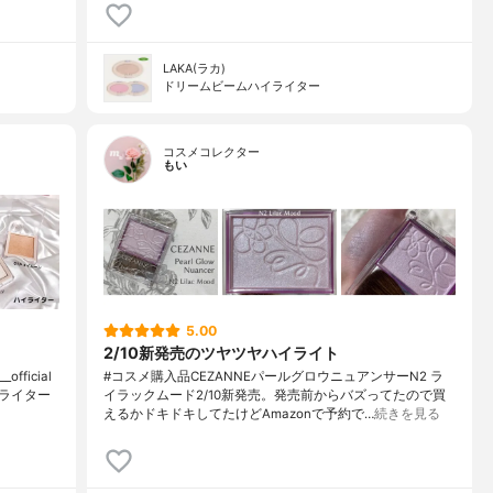
LAKA(ラカ)
ドリームビームハイライター
コスメコレクター
もい
5.00
2/10新発売のツヤツヤハイライト
fficial
#コスメ購入品CEZANNEパールグロウニュアンサーN2 ラ
ライター
イラックムード2/10新発売。発売前からバズってたので買
えるかドキドキしてたけどAmazonで予約で…
続きを見る