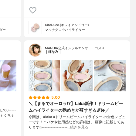
Kirei＆co.(キレイアンドコー)
ダー
マルチグロウハイライター
MAQUIA公式インフルエンサー・コスメ…
｜ほなみ｜
5.00
＼【まるでオーロラ!?】Laka新作！ドリームビー
ムハイライターの艶めきが尊すぎる🌌💫／
60-----
ちゃくちゃ
今回は、#laka #ドリームビームハイライター の全色レビュ
ーです！＊パケや使用感などの詳細は、 画像に記載してあ
ります☝︎-----------------…
続きを見る