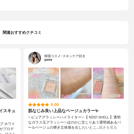
関連おすすめクチコミ
韓国コスメ･スキンケア好き
yone
5.00
ェイスキュ
肌なじみ良い上品なベージュカラー✨️
✨️ピュアグラッシーハイライター✨️【 ND01 SHELL 】透明
なガラス玉グラッシー✨️ほのかに交じりあう透明感あるパ
ブ ホワイ
ールベージュの輝き立体感を出したいとこ…
続きを見る
がプロデ
ュ…
続きを