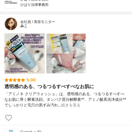
ひばり法律事務所
会社員 / 美容モニター
みこ
5.00
透明感のある、つるつるすべすべなお肌に
「アミノネ クリアウォッシュ」は、透明感のある、つるつるすべすべ
なお肌に導く酵素洗顔。タンパク質分解酵素*²、アミノ酸系洗浄成分*⁴
でしっかりと毛穴の黒ずみ汚れ…
続きを見る
Cure(キュア)