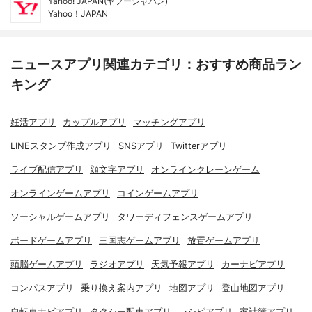
Yahoo! JAPAN(ヤフージャパン)
Yahoo！JAPAN
ニュースアプリ関連カテゴリ：おすすめ商品ラン
キング
妊活アプリ
カップルアプリ
マッチングアプリ
LINEスタンプ作成アプリ
SNSアプリ
Twitterアプリ
ライブ配信アプリ
顔文字アプリ
オンラインクレーンゲーム
オンラインゲームアプリ
コインゲームアプリ
ソーシャルゲームアプリ
タワーディフェンスゲームアプリ
ボードゲームアプリ
三国志ゲームアプリ
放置ゲームアプリ
頭脳ゲームアプリ
ラジオアプリ
天気予報アプリ
カーナビアプリ
コンパスアプリ
乗り換え案内アプリ
地図アプリ
登山地図アプリ
自転車ナビアプリ
タクシー配車アプリ
レシピアプリ
家計簿アプリ