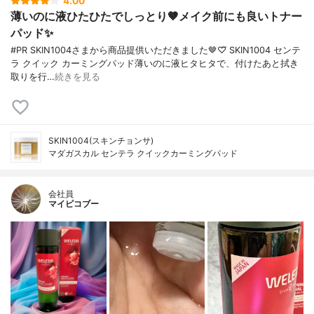
4.00
薄いのに液ひたひたでしっとり🤎メイク前にも良いトナー
パッド✨️
#PR SKIN1004さまから商品提供いただきました🤎♡⃛ SKIN1004 センテ
ラ クイック カーミングパッド薄いのに液ヒタヒタで、付けたあと拭き
取りを行…
続きを見る
SKIN1004(スキンチョンサ)
マダガスカル センテラ クイックカーミングパッド
会社員
マイピコブー