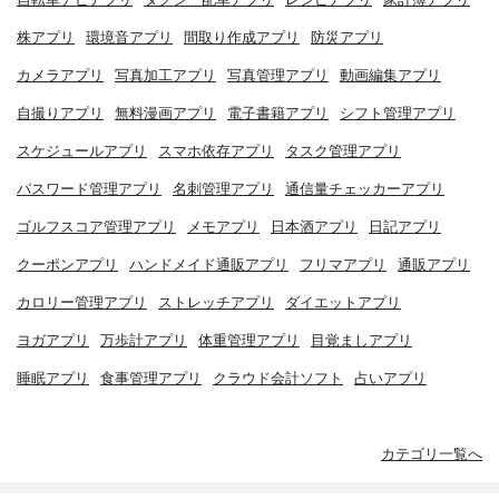
株アプリ
環境音アプリ
間取り作成アプリ
防災アプリ
カメラアプリ
写真加工アプリ
写真管理アプリ
動画編集アプリ
自撮りアプリ
無料漫画アプリ
電子書籍アプリ
シフト管理アプリ
スケジュールアプリ
スマホ依存アプリ
タスク管理アプリ
パスワード管理アプリ
名刺管理アプリ
通信量チェッカーアプリ
ゴルフスコア管理アプリ
メモアプリ
日本酒アプリ
日記アプリ
クーポンアプリ
ハンドメイド通販アプリ
フリマアプリ
通販アプリ
カロリー管理アプリ
ストレッチアプリ
ダイエットアプリ
ヨガアプリ
万歩計アプリ
体重管理アプリ
目覚ましアプリ
睡眠アプリ
食事管理アプリ
クラウド会計ソフト
占いアプリ
カテゴリ一覧へ