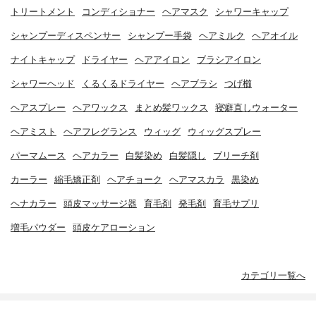
トリートメント
コンディショナー
ヘアマスク
シャワーキャップ
シャンプーディスペンサー
シャンプー手袋
ヘアミルク
ヘアオイル
ナイトキャップ
ドライヤー
ヘアアイロン
ブラシアイロン
シャワーヘッド
くるくるドライヤー
ヘアブラシ
つげ櫛
ヘアスプレー
ヘアワックス
まとめ髪ワックス
寝癖直しウォーター
ヘアミスト
ヘアフレグランス
ウィッグ
ウィッグスプレー
パーマムース
ヘアカラー
白髪染め
白髪隠し
ブリーチ剤
カーラー
縮毛矯正剤
ヘアチョーク
ヘアマスカラ
黒染め
ヘナカラー
頭皮マッサージ器
育毛剤
発毛剤
育毛サプリ
増毛パウダー
頭皮ケアローション
カテゴリ一覧へ