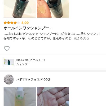
4.00
オールインワンシャンプー！
……⁡Bio Lucia⁡⁡-ビオルチア-⁡⁡シャンプー⁡⁡のご紹介🧴‎◌𓈒𓐍⁡……⁡⁡⁡⁡塗りシャン ご
存知ですか？⁡⁡⁡⁡字、そのままですが、⁡原液をそのま…
続きを見る
Bio Lucia(ビオルチア)
シャンプー
バドママ★フォロバ100◎