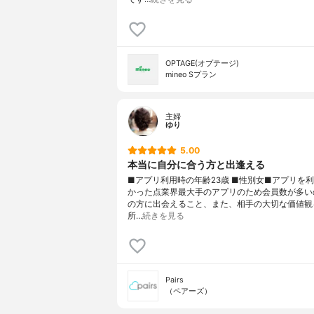
OPTAGE(オプテージ)
mineo Sプラン
主婦
ゆり
5.00
本当に自分に合う方と出逢える
■アプリ利用時の年齢23歳 ■性別女■アプリを
かった点業界最大手のアプリのため会員数が多い
の方に出会えること、また、相手の大切な価値観
所…
続きを見る
Pairs
（ペアーズ）