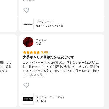
SONY(ソニー)
NUROモバイル au回線
ライター
岩切
5.00
大手キャリア回線だから安心です
利用してよ
コストパフォーマンスの面では、使わないデータは翌月に
ので沢山
持ち越せるので、とても便利な機能です。そして、基本的
を知る
にはどのプランも安く、使い方に応じて選べるので、損な
くチ…
続きを見る
DTI(ディーティーアイ)
DTI SIM