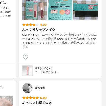
...
ていて、
身に着け
ッシュオ
4.00
ぷっくりリップメイク
Ui2. (ウイウイ) ニードルプランパー 高熱フィグマイクロニ
ードルということで恐る恐る使いましたが私は痛くなく使
えて良かったです！じんわりと温かい感覚があり…
続きを
見る
Ui2.(ウイウイ)
ニードルプランパー
メ…
かなで餅
5.00
めっちゃお得でよき