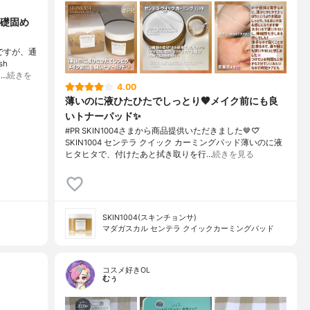
礎固め
ですが、通
sh
…
続きを
4.00
薄いのに液ひたひたでしっとり🤎メイク前にも良
いトナーパッド✨️
#PR SKIN1004さまから商品提供いただきました🤎♡⃛
SKIN1004 センテラ クイック カーミングパッド薄いのに液
ヒタヒタで、付けたあと拭き取りを行…
続きを見る
SKIN1004(スキンチョンサ)
マダガスカル センテラ クイックカーミングパッド
コスメ好きOL
むぅ