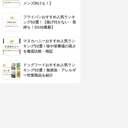
メンズ向けも！】
フライパンおすすめ人気ランキ
ング52選！【焦げ付かない・長
持ち！2026最新】
マヌカハニーおすすめ人気ラン
キング52選！味や栄養価の高さ
を徹底比較・検証
Photo Gallery Tools(フォトギ
InShot(インショット)
ャラリーツール)
ギャラリー
ギャラリー フォトビューア
3.15
(3)
ドッグフードおすすめ人気ラン
3.15
¥0
(2)
キング52選！無添加・アレルギ
¥0
ー対策商品を紹介