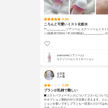
5.00
ころんと可愛いミスト化粧水
**⁡________________⁡ソアソーム ⁡エクソソームミ
ン(化粧水)120ml / ¥1,320(税込)________________…
続
soarsome(ソアソーム)
エクソソームミストローション
自営業
八ヶ岳
2.00
プランが乱雑で難しい
■コストパフォーマンスについてコスパについて
やオプション契約のやり方次第と言えます。とに
ションが多いですしプランも一目見ただけではわ
です…
続きを見る