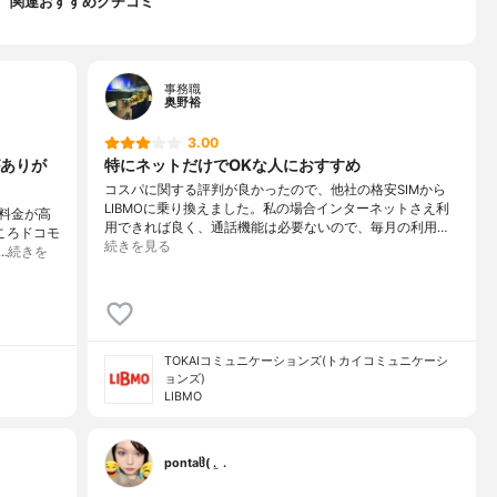
関連おすすめクチコミ
事務職
奥野裕
3.00
ありが
特にネットだけでOKな人におすすめ
コスパに関する評判が良かったので、他社の格安SIMから
LIBMOに乗り換えました。私の場合インターネットさえ利
料金が高
用できれば良く、通話機能は必要ないので、毎月の利用…
ころドコモ
続きを見る
…
続きを
TOKAIコミュニケーションズ(トカイコミュニケーシ
ョンズ)
LIBMO
pontaჱ̒( . ̫ .