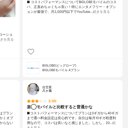
■ コストパフォーマンスについてBIGLOBEモバイルのコス
パ、正直めちゃくちゃ良い！特にエンタメフリー・オプシ
ョンが最強で、月2,000円以下でYouTube…
続きを見る
ストローショ
きを見る
BIGLOBE(ビッグローブ)
BIGLOBEモバイル Aプラン
自営業
八ヶ岳
3.00
楽◯モバイルと比較すると普通かな
はプラン
■コストパフォーマンスについてプランは3ギガから40ギガ
かくオプ
まで選べ料金設定は良心的です。自分は毎月10ギガ程度利
からない
用なので、コスパは良いなと感じました。しかし、20…
続
きを見る