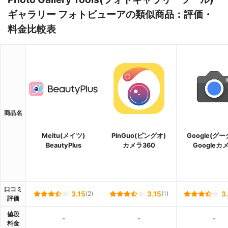
ギャラリー フォトビューアの類似商品：評価・
料金比較表
商品名
Meitu(メイツ)
PinGuo(ピングオ)
Google(グー
BeautyPlus
カメラ360
Googleカ
口コミ
3.15
(2)
3.15
(1)
3
評価
値段
-
-
-
料金