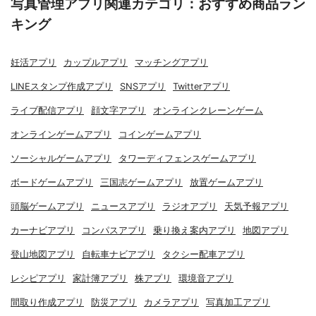
写真管理アプリ関連カテゴリ：おすすめ商品ラン
キング
妊活アプリ
カップルアプリ
マッチングアプリ
LINEスタンプ作成アプリ
SNSアプリ
Twitterアプリ
ライブ配信アプリ
顔文字アプリ
オンラインクレーンゲーム
オンラインゲームアプリ
コインゲームアプリ
ソーシャルゲームアプリ
タワーディフェンスゲームアプリ
ボードゲームアプリ
三国志ゲームアプリ
放置ゲームアプリ
頭脳ゲームアプリ
ニュースアプリ
ラジオアプリ
天気予報アプリ
カーナビアプリ
コンパスアプリ
乗り換え案内アプリ
地図アプリ
登山地図アプリ
自転車ナビアプリ
タクシー配車アプリ
レシピアプリ
家計簿アプリ
株アプリ
環境音アプリ
間取り作成アプリ
防災アプリ
カメラアプリ
写真加工アプリ