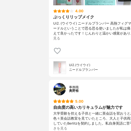
4.00
ぷっくりリップメイク
Ui2. (ウイウイ) ニードルプランパー 高熱フィグ
ードルということで恐る恐る使いましたが私は痛
えて良かったです！じんわりと温かい感覚があり
見る
Ui2.(ウイウイ)
ニードルプランパー
事務職
奥野裕
5.00
自由度の高いカリキュラムが魅力です
大学受験を控える子供と一緒に英会話を習おうと
色々英会話教室を見ていたところ、大人と子供両
していたBerlitzを契約しました。私自身英語に
きを見る