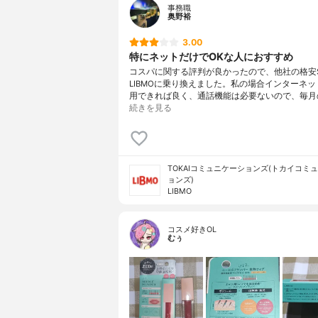
事務職
奥野裕
3.00
特にネットだけでOKな人におすすめ
コスパに関する評判が良かったので、他社の格安S
LIBMOに乗り換えました。私の場合インターネ
用できれば良く、通話機能は必要ないので、毎月
続きを見る
TOKAIコミュニケーションズ(トカイコミ
ョンズ)
LIBMO
コスメ好きOL
むぅ