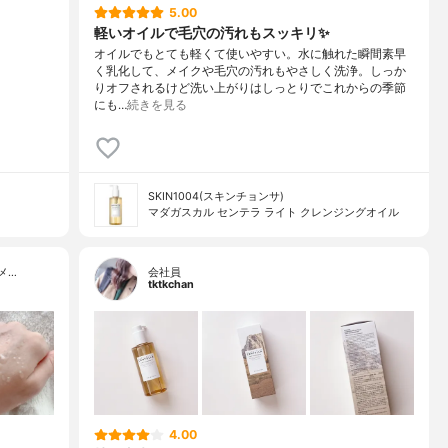
5.00
軽いオイルで毛穴の汚れもスッキリ✨
オイルでもとても軽くて使いやすい。水に触れた瞬間素早
く乳化して、メイクや毛穴の汚れもやさしく洗浄。しっか
りオフされるけど洗い上がりはしっとりでこれからの季節
にも…
続きを見る
SKIN1004(スキンチョンサ)
マダガスカル センテラ ライト クレンジングオイル
メ…
会社員
tktkchan
4.00