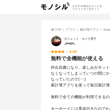
おすすめ商品がもらえる
クチコミポイ活サイト
TOP
アプリ
家計簿アプリ
Sw
ガジェット・カメラ男子
_yuuya_
4.00
無料で全機能が使える
外出自粛になり、楽しみがネット
なくなってしまっていつの間にか
なっていたので(･･;)
家計簿アプリを使って毎日家計簿
無料で全ての機能が利用できるの
キーボードには電卓付きなのでわ