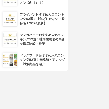
メンズ向けも！】
4位
5位
フライパンおすすめ人気ランキ
ング52選！【焦げ付かない・長
持ち！2026最新】
マヌカハニーおすすめ人気ラン
キング52選！味や栄養価の高さ
を徹底比較・検証
ドッグフードおすすめ人気ラン
Swallow Works Studio(スワ
Realbyte(リアルバイト)
キング52選！無添加・アレルギ
ロウワークススタジオ)
らくな家計簿
ー対策商品を紹介
毎日家計簿
3.15
(3)
3.15
¥0
(1)
¥0