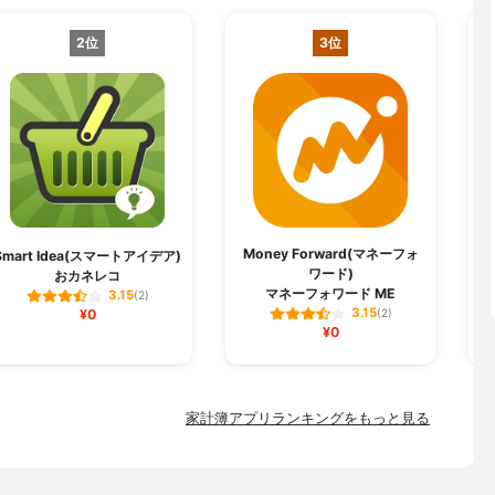
2位
3位
Money Forward(マネーフォ
Smart Idea(スマートアイデア)
ワード)
おカネレコ
マネーフォワード ME
3.15
(2)
3.15
¥0
(2)
¥0
家計簿アプリランキングをもっと見る