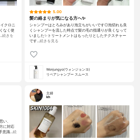
5.00
髪の絡まりが気になる方へ✨
マイクロニ
シャンプーはとろみがあり泡立ちがいいです◎泡切れも良
くなく使
くシャンプーを流した時点で髪の毛の指通りが良くなって
…
続きを
いました✨トリートメントはもったりとしたテクスチャー
です…
続きを見る
Wonjungyo(ウォンジョンヨ)
リペアシャンプー スムース
主婦
kh
思い、
方に対応
苦手意識…
続