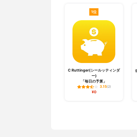
1位
C Ruttinger(シールッティンダ
ー)
「毎日の予算‪」‬
3.15
(2)
¥0