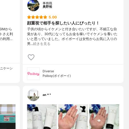
事務職
奥野裕
5.00
顔重視で相手を探したい人にぴったり！
IMから
子供の頃からイケメンと付き合いたいですが、不細工な自
ットさえ利
覚があり、30代になってもお金を稼いでイケメンを養いた
の利用…
いと思っていました。ポイボーイは女性からお気に入りの
男…
続きを見る
ュニケーシ
Diverse
Poiboy(ポイボーイ)
an＊°