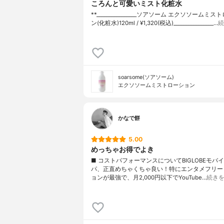
ころんと可愛いミスト化粧水
**⁡________________⁡ソアソーム ⁡エクソソームミ
ン(化粧水)120ml / ¥1,320(税込)________________…
続
soarsome(ソアソーム)
エクソソームミストローション
かなで餅
5.00
めっちゃお得でよき
■ コストパフォーマンスについてBIGLOBEモバ
パ、正直めちゃくちゃ良い！特にエンタメフリー
ョンが最強で、月2,000円以下でYouTube…
続き