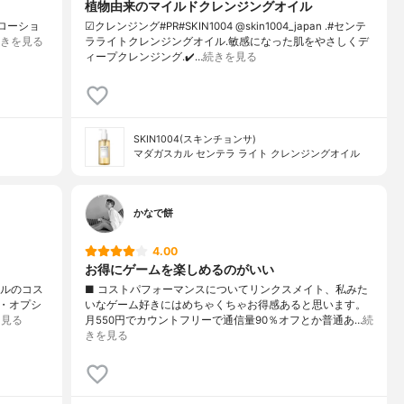
植物由来のマイルドクレンジングオイル
ストローショ
☑クレンジング#PR#SKIN1004 @skin1004_japan .#センテ
きを見る
ラライトクレンジングオイル.敏感になった肌をやさしくデ
ィープクレンジング.✔️…
続きを見る
SKIN1004(スキンチョンサ)
マダガスカル センテラ ライト クレンジングオイル
かなで餅
4.00
お得にゲームを楽しめるのがいい
イルのコス
■ コストパフォーマンスについてリンクスメイト、私みた
・オプシ
いなゲーム好きにはめちゃくちゃお得感あると思います。
を見る
月550円でカウントフリーで通信量90％オフとか普通あ…
続
きを見る