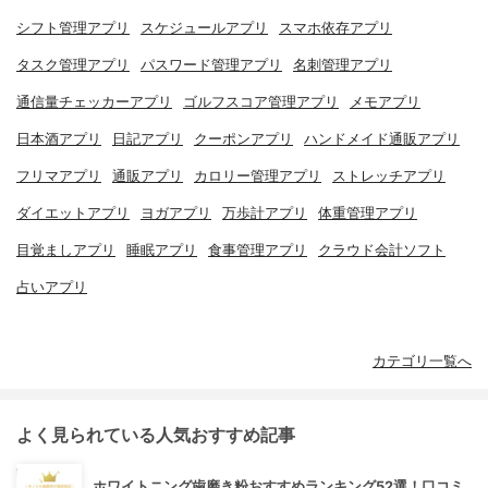
シフト管理アプリ
スケジュールアプリ
スマホ依存アプリ
タスク管理アプリ
パスワード管理アプリ
名刺管理アプリ
通信量チェッカーアプリ
ゴルフスコア管理アプリ
メモアプリ
日本酒アプリ
日記アプリ
クーポンアプリ
ハンドメイド通販アプリ
フリマアプリ
通販アプリ
カロリー管理アプリ
ストレッチアプリ
ダイエットアプリ
ヨガアプリ
万歩計アプリ
体重管理アプリ
目覚ましアプリ
睡眠アプリ
食事管理アプリ
クラウド会計ソフト
占いアプリ
カテゴリ一覧へ
よく見られている人気おすすめ記事
ホワイトニング歯磨き粉おすすめランキング52選！口コミ