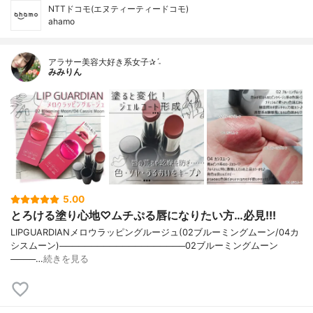
NTTドコモ(エヌティーティードコモ)
ahamo
アラサー美容大好き系女子✰ˊ˗
みみりん
5.00
とろける塗り心地♡ムチぷる唇になりたい方…必見!!!
LIPGUARDIANメロウラッピングルージュ(02ブルーミングムーン/04カ
シスムーン)────────────────────02ブルーミングムーン
────…
続きを見る