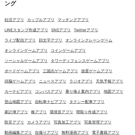
ング
妊活アプリ
カップルアプリ
マッチングアプリ
LINEスタンプ作成アプリ
SNSアプリ
Twitterアプリ
ライブ配信アプリ
顔文字アプリ
オンラインクレーンゲーム
オンラインゲームアプリ
コインゲームアプリ
ソーシャルゲームアプリ
タワーディフェンスゲームアプリ
ボードゲームアプリ
三国志ゲームアプリ
放置ゲームアプリ
頭脳ゲームアプリ
ニュースアプリ
ラジオアプリ
天気予報アプリ
カーナビアプリ
コンパスアプリ
乗り換え案内アプリ
地図アプリ
登山地図アプリ
自転車ナビアプリ
タクシー配車アプリ
家計簿アプリ
株アプリ
環境音アプリ
間取り作成アプリ
防災アプリ
カメラアプリ
写真加工アプリ
写真管理アプリ
動画編集アプリ
自撮りアプリ
無料漫画アプリ
電子書籍アプリ