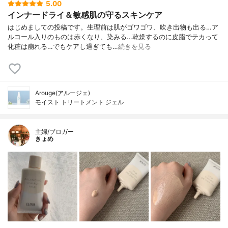
5.00
インナードライ＆敏感肌の守るスキンケア
はじめましての投稿です。生理前は肌がゴワゴワ、吹き出物も出る…ア
ルコール入りのものは赤くなり、染みる…乾燥するのに皮脂でテカって
化粧は崩れる…でもケアし過ぎても…
続きを見る
Arouge(アルージェ)
モイスト トリートメント ジェル
主婦/ブロガー
きょめ