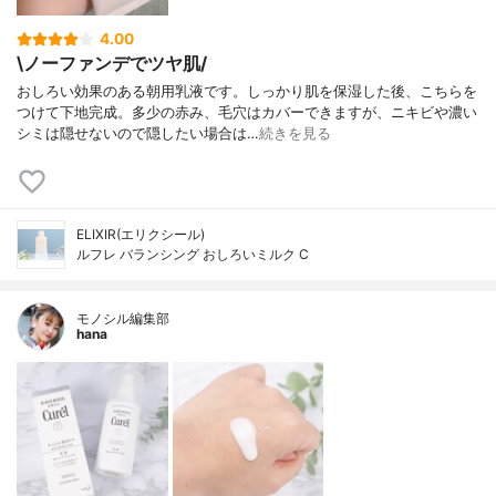
4.00
\ノーファンデでツヤ肌/
おしろい効果のある朝用乳液です。しっかり肌を保湿した後、こちらを
つけて下地完成。多少の赤み、毛穴はカバーできますが、ニキビや濃い
シミは隠せないので隠したい場合は…
続きを見る
ELIXIR(エリクシール)
ルフレ バランシング おしろいミルク C
モノシル編集部
hana