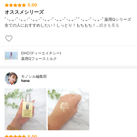
5.00
オススメシリーズ
ﾟ･｡.｡･ﾟ･｡.｡･ﾟ･｡.｡･ﾟ･｡.｡･ﾟ･｡.｡･ﾟ･｡.｡･ﾟﾟ･｡.｡･ﾟ･｡.｡･ﾟ薬用Qシリーズ
全ての人におすすめしたい！しっとり！もちもち！…
続きを見る
DHC(ディーエイチシー)
薬用Qフェースミルク
モノシル編集部
hana
5.00