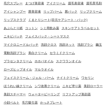
毛穴スプレー
まつげ美容液
アイクリーム
眉毛美容液
眉毛育毛剤
アイシャンプー
唇美容液
リップバーム
唇パック
リップクリーム
リップスクラブ
くまとりシート(目元ケアシート・パック)
あぶらとり紙
コットン
シミ用飲み薬
スキンケアトラベルセット
ニキビパッチ
フェイスパック・シートマスク
マイクロニードルパッチ
洗顔クロス
洗顔ネット
洗顔ブラシ
繭玉
電動洗顔ブラシ
美白クリーム
セラミドクリーム
プラセンタクリーム
ホホバオイル
スクワランオイル
ローズヒップオイル
マルラオイル
フェイスクリーム・ジェル・バーム
ナイトクリーム
ワセリン
ほうれい線クリーム
シワ改善クリーム
ニキビ塗り薬
美顔ローラー
美顔スチーマー
ウォーターピーリング
リフトアップ美顔器
小顔ベルト
毛穴吸引器
かっさプレート