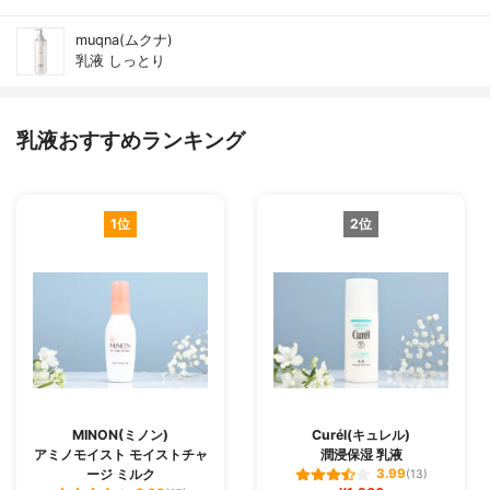
muqna(ムクナ)
乳液 しっとり
乳液おすすめランキング
1位
2位
MINON(ミノン)
Curél(キュレル)
アミノモイスト モイストチャ
潤浸保湿 乳液
ージ ミルク
3.99
(13)