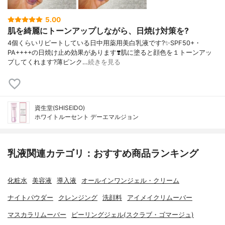
5.00
肌を綺麗にトーンアップしながら、日焼け対策を?
4個くらいリピートしている日中用薬用美白乳液です?✨SPF50+・
PA++++の日焼け止め効果があります❣️肌に塗ると顔色を１トーンアッ
プしてくれます?薄ピンク…
続きを見る
資生堂(SHISEIDO)
ホワイトルーセント デーエマルジョン
乳液関連カテゴリ：おすすめ商品ランキング
化粧水
美容液
導入液
オールインワンジェル・クリーム
ナイトパウダー
クレンジング
洗顔料
アイメイクリムーバー
マスカラリムーバー
ピーリングジェル(スクラブ・ゴマージュ)