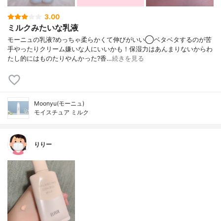
3.00
ミルクみたいな乳液
モーニュの乳液?めっちゃ柔らかくて伸びがいい◯ベタベタするのが苦
手やったりクリーム嫌いな人にいいかも！保湿力はあんまりないからわ
たし的にはものたりやんかった?香…
続きを見る
Moonyu(モーニュ)
モイスチュア ミルク
りりー