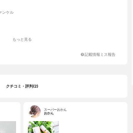
ァンケル
もっと見る
記載情報ミス報告
リン、イソノナン酸イソトリデシル、ＢＧ、ＤＰＧ、ジグリセリ
チルヘキサノイン、マルチトール、スクワラン、ペンチレングリコ
クチコミ・評判(2)
ロイルグルタミン酸ジ（フィトステリル／オクチルドデシル）、ジ
ポリソルベート６０、加水分解コラーゲン、メマツヨイグサ種子エ
ニトール、スフィンゴ脂質、グルコース、トレハロース、グリコー
ートピー花エキス、ローズマリー葉エキス、ベヘニルアルコール、
スーパーおかん
ドロキシステアリン酸／ステアリン酸／ロジン酸）ジペンタエリス
おかん
リ（カプリル酸／カプリン酸／ミリスチン酸／ステアリン酸）グリ
ルミチン酸セチル、トコフェロール、水添レシチン、イソステアリ
ステリル、キサンタンガム、（アクリレーツ／アクリル酸アルキル
３０））クロスポリマーＫ、エチルヘキシルグリセリン、ステアリ