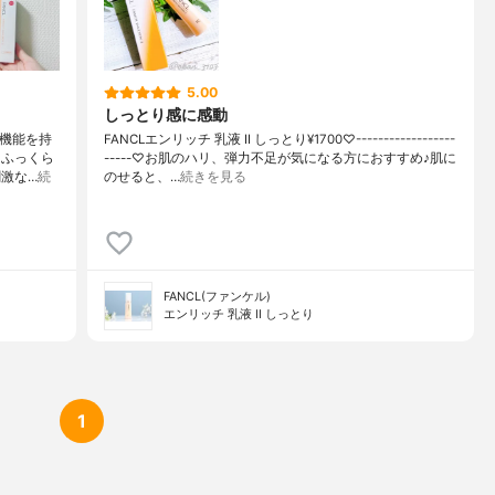
タン
5.00
しっとり感に感動
善機能を持
FANCLエンリッチ 乳液 II しっとり¥1700♡------------------
、ふっくら
-----♡お肌のハリ、弾力不足が気になる方におすすめ♪肌に
激な…
続
のせると、…
続きを見る
FANCL(ファンケル)
エンリッチ 乳液 II しっとり
1