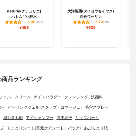
naturie(ナチュリエ)
大洋製薬(タイヨウセイヤク)
ハトムギ化粧水
白色ワセリン
3.90
3.73
(108)
(15)
¥458
¥635
め商品ランキング
ジェル・クリーム
ナイトパウダー
クレンジング
洗顔料
バー
ピーリングジェル(スクラブ・ゴマージュ)
毛穴スプレー
眉毛育毛剤
アイシャンプー
唇美容液
リップバーム
ブ
くまとりシート(目元ケアシート・パック)
あぶらとり紙