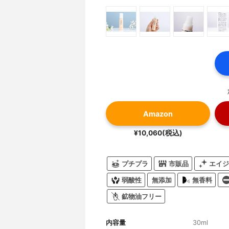
Amazon
¥10,060(税込)
プチプラ
市販品
エイジ
弱酸性
無添加
無香料
鉱物油フリー
内容量
30ml