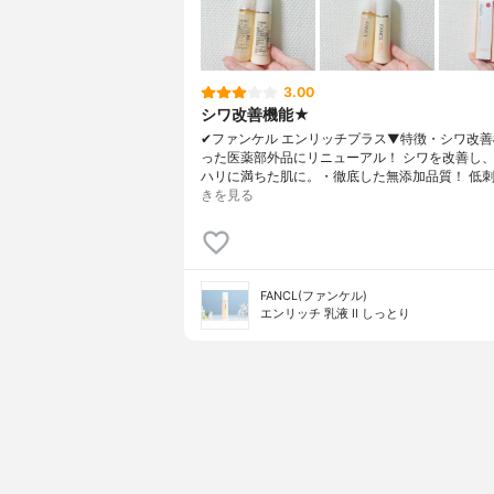
ン酸ソルビ
3.00
シワ改善機能★
✔︎ファンケル エンリッチプラス▼特徴・シワ改
った医薬部外品にリニューアル！ シワを改善し
ハリに満ちた肌に。・徹底した無添加品質！ 低刺
きを見る
FANCL(ファンケル)
エンリッチ 乳液 II しっとり