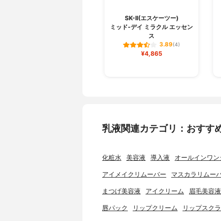
SK-II(エスケーツー)
ミッド-デイ ミラクル エッセン
ス
3.89
(4)
¥4,865
乳液関連カテゴリ：おすす
化粧水
美容液
導入液
オールインワン
アイメイクリムーバー
マスカラリムー
まつげ美容液
アイクリーム
眉毛美容液
唇パック
リップクリーム
リップスクラ