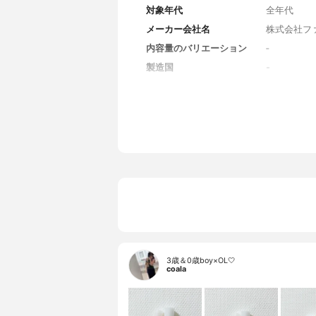
対象年代
全年代
メーカー会社名
株式会社フ
内容量のバリエーション
‐
製造国
-
香り
無香料
SPF/PA
‐
カラー
‐
カラーバリエーション
‐
薬用成分
‐
全成分
水、グリセ
ン、トリエ
ール、ラウ
メチコン、
キス、マン
ゲン、スイ
3歳＆0歳boy×OL🤍
ヘキサ（ヒ
coala
リチル、ト
セリル、パ
ン酸フィト
（Ｃ１０－