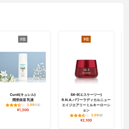
2位
3位
Curél(キュレル)
SK-II(エスケーツー)
潤浸保湿 乳液
R.N.A.パワーラディカルニュー
エイジエアリーミルキーローシ
3.99
(13)
¥1,200
ョン
3.99
(9)
¥2,100