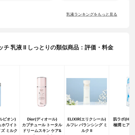
乳液ランキングをもっと見る
リッチ 乳液 II しっとりの類似商品：評価・料金
アルビオン)
Dior(ディオール)
ELIXIR(エリクシール)
肌ラボ(HAD
ュホワイト
カプチュール トータル
ルフレ バランシング ミ
極潤 ヒアル
ズ ミルク
ドリームスキン ケア&
ルク Ⅱ