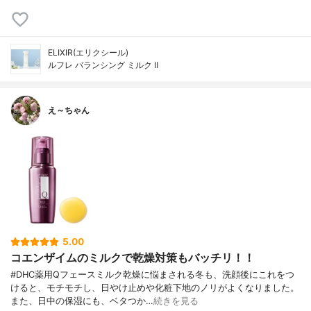
ELIXIR(エリクシール)
ルフレ バランシング ミルク Ⅱ
え～ちゃん
5.00
コエンザイムのミルクで乾燥対策もバッチリ！！
#DHC薬用Qフェースミルク乾燥に悩まされる冬も、洗顔後にこれをつ
けると、モチモチし、日やけ止めや化粧下地のノリがよくなりました。
また、日中の保湿にも、ベタつか…
続きを見る