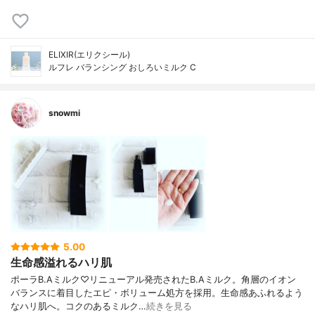
ELIXIR(エリクシール)
ルフレ バランシング おしろいミルク C
snowmi
5.00
生命感溢れるハリ肌
ポーラB.Aミルク♡リニューアル発売されたB.Aミルク。角層のイオン
バランスに着目したエピ・ボリューム処方を採用。生命感あふれるよう
なハリ肌へ。コクのあるミルク…
続きを見る