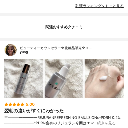
乳液ランキングをもっと見る
関連おすすめクチコミ
ビューティーカウンセラー☆化粧品販売☆メ…
yung
5.00
翌朝の違いがすぐにわかった
**————————⁡REJURAN⁡REFRESHING EMULSIONc-PDRN 0.2%⁡
————————⁡⁡⁡⁡*PDRN含有のリジュラン今回はエマ…
続きを見る