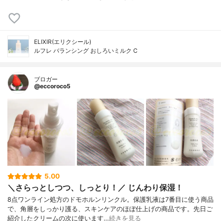
ELIXIR(エリクシール)
ルフレ バランシング おしろいミルク C
ブロガー
@eccoroco5
5.00
＼さらっとしつつ、しっとり！／ じんわり保湿！
8点ワンライン処方のドモホルンリンクル。保護乳液は7番目に使う商品
で、角層をしっかり護る、スキンケアのほぼ仕上げの商品です。先日ご
紹介したクリームの次に使います…
続きを見る