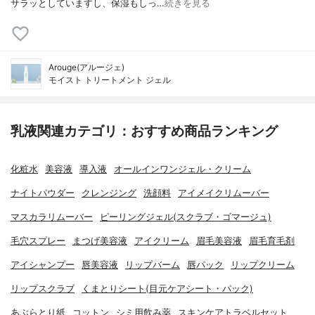
サラッとしていますし、保湿もしっ…
続きを見る
Arouge(アルージェ)
モイスト トリートメント ジェル
乳液関連カテゴリ：おすすめ商品ランキング
化粧水
美容液
導入液
オールインワンジェル・クリーム
ナイトパウダー
クレンジング
洗顔料
アイメイクリムーバー
マスカラリムーバー
ピーリングジェル(スクラブ・ゴマージュ)
毛穴スプレー
まつげ美容液
アイクリーム
眉毛美容液
眉毛育毛剤
アイシャンプー
唇美容液
リップバーム
唇パック
リップクリーム
リップスクラブ
くまとりシート(目元ケアシート・パック)
あぶらとり紙
コットン
シミ用飲み薬
スキンケアトラベルセット