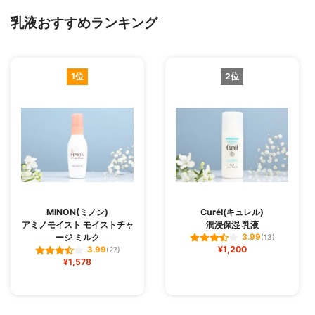
乳液おすすめランキング
1位
2位
MINON(ミノン)
Curél(キュレル)
アミノモイスト モイストチャ
潤浸保湿 乳液
ージ ミルク
3.99
(13)
¥1,200
3.99
(27)
¥1,578