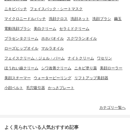
ニキビパッチ
フェイスパック・シートマスク
マイクロニードルパッチ
洗顔クロス
洗顔ネット
洗顔ブラシ
繭玉
電動洗顔ブラシ
美白クリーム
セラミドクリーム
プラセンタクリーム
ホホバオイル
スクワランオイル
ローズヒップオイル
マルラオイル
フェイスクリーム・ジェル・バーム
ナイトクリーム
ワセリン
ほうれい線クリーム
シワ改善クリーム
ニキビ塗り薬
美顔ローラー
美顔スチーマー
ウォーターピーリング
リフトアップ美顔器
小顔ベルト
毛穴吸引器
かっさプレート
カテゴリ一覧へ
よく見られている人気おすすめ記事