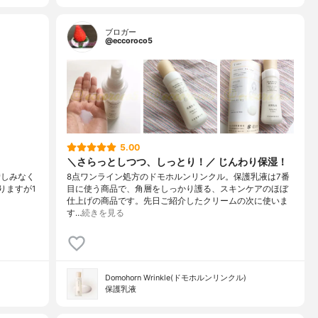
ブロガー
@eccoroco5
5.00
＼さらっとしつつ、しっとり！／ じんわり保湿！
惜しみなく
8点ワンライン処方のドモホルンリンクル。保護乳液は7番
ありますが1
目に使う商品で、角層をしっかり護る、スキンケアのほぼ
仕上げの商品です。先日ご紹介したクリームの次に使いま
す…
続きを見る
Domohorn Wrinkle(ドモホルンリンクル)
保護乳液