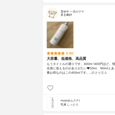
育休中 一児のママ
さとめけ
5.00
大容量、低価格、高品質
もうタイトルの通りです。400ml 1400円ほど。
全身に使えるのがありがたい❤️50ml、160mlと
番お得なのはこの400mlです。…
続きを見る
muqna(ムクナ)
乳液 しっとり