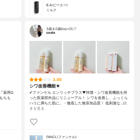
B.A(ビーエー)
ミルク
3歳＆0歳boy×OL🤍
coala
3.00
シワ改善機能★
｡.｡･ﾟ薬用Q
✔︎ファンケル エンリッチプラス▼特徴・シワ改善機能を持
もちも
った医薬部外品にリニューアル！ シワを改善し、ふっくら
ハリに満ちた肌に。・徹底した無添加品質！ 低刺激な…
続
きを見る
FANCL(ファンケル)