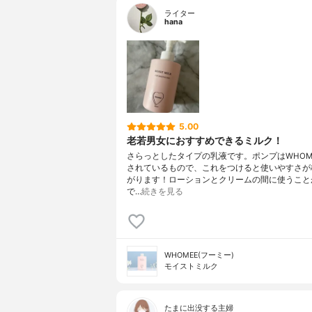
ライター
hana
5.00
老若男女におすすめできるミルク！
さらっとしたタイプの乳液です。ポンプはWHOM
されているもので、これをつけると使いやすさが
がります！ローションとクリームの間に使うこと
で…
続きを見る
WHOMEE(フーミー)
モイストミルク
たまに出没する主婦