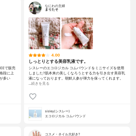
なにわの主婦
まりたそ
4.00
しっとりとする美容乳液です。
EEで販売
シスレーのエコロジカル コムパウンドをミニサイズを使用
格段に上
しました?肌本来の美しくなろうとする力を引き出す美容乳
が多い
液になっております。朝鮮人参が弾力を保ってくれます。
…
続きを見る
sisley(シスレー)
エコロジカル コムパウンド
コスメ・ネイル大好き?