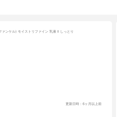
(ファンケル) モイストリファイン 乳液 Ⅱ しっとり
更新日時：6ヶ月以上前