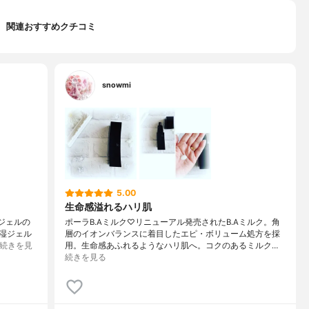
関連おすすめクチコミ
snowmi
5.00
生命感溢れるハリ肌
 ジェルの
ポーラB.Aミルク♡リニューアル発売されたB.Aミルク。角
湿ジェル
層のイオンバランスに着目したエピ・ボリューム処方を採
続きを見
用。生命感あふれるようなハリ肌へ。コクのあるミルク…
続きを見る