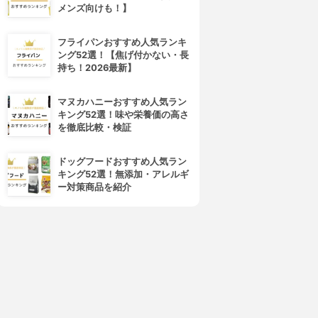
4位
5位
メンズ向けも！】
フライパンおすすめ人気ランキ
ング52選！【焦げ付かない・長
持ち！2026最新】
マヌカハニーおすすめ人気ラン
キング52選！味や栄養価の高さ
を徹底比較・検証
ALBION(アルビオン)
d program(d プログラム)
エクサージュホワイト ホワイ
ホワイトニングクリア エマル
ドッグフードおすすめ人気ラン
トライズ ミルク Ⅱ
ジョン
キング52選！無添加・アレルギ
3.99
3.99
(6)
(5)
ー対策商品を紹介
¥3,630
¥3,396