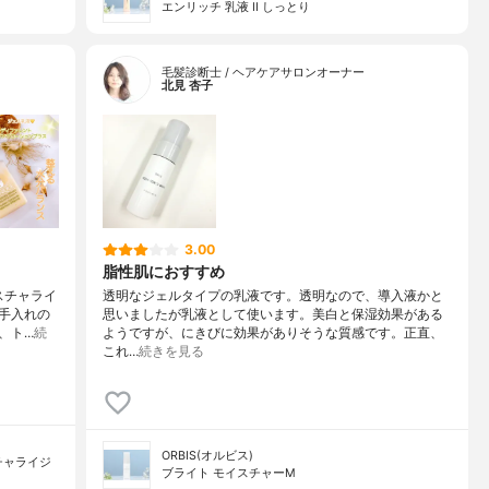
エンリッチ 乳液 II しっとり
毛髪診断士 / ヘアケアサロンオーナー
北見 杏子
3.00
脂性肌におすすめ
スチャライ
透明なジェルタイプの乳液です。透明なので、導入液かと
手入れの
思いましたが乳液として使います。美白と保湿効果がある
、ト…
続
ようですが、にきびに効果がありそうな質感です。正直、
これ…
続きを見る
ORBIS(オルビス)
チャライジ
ブライト モイスチャーM