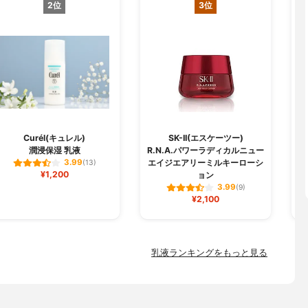
2位
3位
Curél(キュレル)
SK-II(エスケーツー)
潤浸保湿 乳液
R.N.A.パワーラディカルニュー
エイジエアリーミルキーローシ
3.99
(13)
¥1,200
ョン
3.99
(9)
¥2,100
乳液ランキングをもっと見る