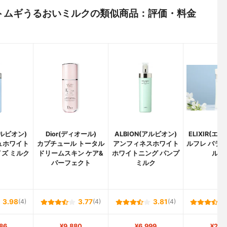
) ハトムギうるおいミルクの類似商品：評価・料金
アルビオン)
Dior(ディオール)
ALBION(アルビオン)
ELIXIR(エ
ュホワイト
カプチュール トータル
アンフィネスホワイト
ルフレ バラン
ズ ミルク
ドリームスキン ケア&
ホワイトニング パンプ
ルク 
パーフェクト
ミルク
3.98
(4)
3.77
(4)
3.81
(4)
86
¥9,880
¥6,999
¥2,1