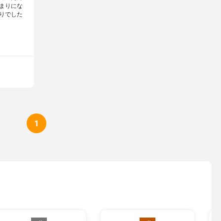
まりにな
りでした
1