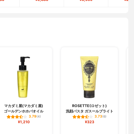
マカダミ屋(マカダミ屋)
ROSETTE(ロゼット)
ゴールデンホホバオイル
洗顔パスタ ガスールブライト
3.79
3.73
(4)
(6)
¥1,210
¥323