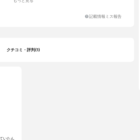
もっと見る
記載情報ミス報告
ン ミネラルオイル BG スクワラン ハトムギ種子エキス シア脂 ワ
葉エキス ヒアルロン酸Na アロエベラ葉エキス オリーブ果実油 ツ
クチコミ・評判(1)
 アルギニン ベタイン セチルPGヒドロキシエチルパルミタミド リ
ビルMg ジメチコン カルボマー ステアレス-6 EDTA-4Na 水酸化
キシエタノール 安息香酸Na
ていたん