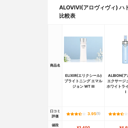
ALOVIVI(アロヴィヴィ
比較表
商品名
ELIXIR(エリクシール)
ALBION(
ブライトニング エマル
エクサージ
ジョン WT Ⅲ
ホワイトライ
Ⅰ
口コミ
3.95
(1)
評価
値段
¥3,400
¥4,6