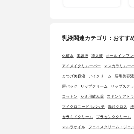
乳液関連カテゴリ：おすす
化粧水
美容液
導入液
オールインワン
アイメイクリムーバー
マスカラリムー
まつげ美容液
アイクリーム
眉毛美容液
唇パック
リップクリーム
リップスクラ
コットン
シミ用飲み薬
スキンケアトラ
マイクロニードルパッチ
洗顔クロス
洗
セラミドクリーム
プラセンタクリーム
マルラオイル
フェイスクリーム・ジェ