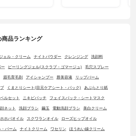
め商品ランキング
ジェル・クリーム
ナイトパウダー
クレンジング
洗顔料
バー
ピーリングジェル(スクラブ・ゴマージュ)
毛穴スプレー
眉毛育毛剤
アイシャンプー
唇美容液
リップバーム
ブ
くまとりシート(目元ケアシート・パック)
あぶらとり紙
ベルセット
ニキビパッチ
フェイスパック・シートマスク
顔ネット
洗顔ブラシ
繭玉
電動洗顔ブラシ
美白クリーム
ホホバオイル
スクワランオイル
ローズヒップオイル
ル・バーム
ナイトクリーム
ワセリン
ほうれい線クリーム