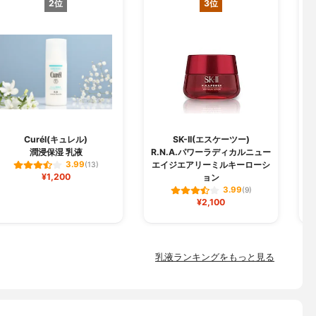
2位
3位
Curél(キュレル)
SK-II(エスケーツー)
潤浸保湿 乳液
R.N.A.パワーラディカルニュー
エイジエアリーミルキーローシ
3.99
(13)
¥1,200
ョン
3.99
(9)
¥2,100
乳液ランキングをもっと見る