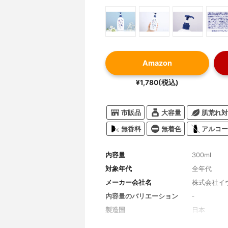
Amazon
¥1,780(税込)
市販品
大容量
肌荒れ対
無香料
無着色
アルコー
内容量
300ml
対象年代
全年代
メーカー会社名
株式会社イ
内容量のバリエーション
‐
製造国
日本
香り
無香料