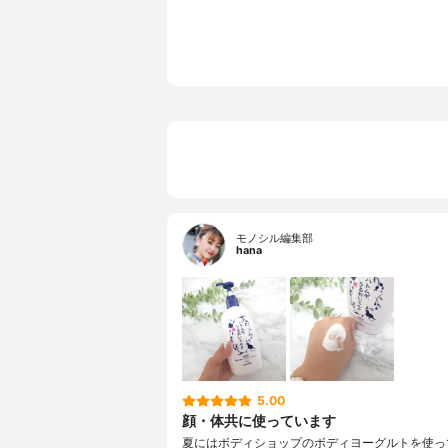
SPF/PA
‐
カラー
‐
カラーバリエーション
‐
薬用成分
‐
全成分
水 グリセリ
セリン モモ
バキ種子油
ン酸アスコル
Na フェノ
モノシル編集部
hana
5.00
顔・体共に使っています
夏にはボディショップのボディヨーグルトを使っ