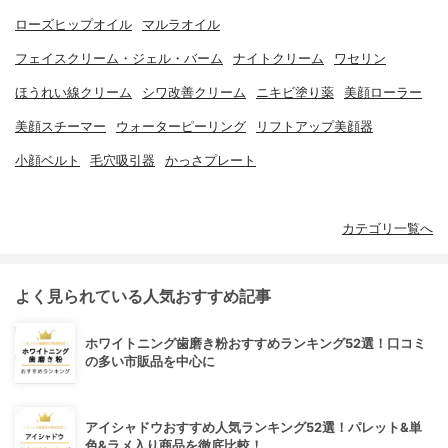
ローズヒップオイル
マルラオイル
フェイスクリーム・ジェル・バーム
ナイトクリーム
ワセリン
ほうれい線クリーム
シワ改善クリーム
ニキビ塗り薬
美顔ローラー
美顔スチーマー
ウォーターピーリング
リフトアップ美顔器
小顔ベルト
毛穴吸引器
かっさプレート
カテゴリ一覧へ
よく見られている人気おすすめ記事
ホワイトニング歯磨き粉おすすめランキング52選！口コミ
の多い市販品を中心に
アイシャドウおすすめ人気ランキング52選！パレット&単
色&ラメ入り商品を徹底比較！