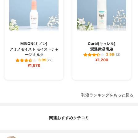
MINON(ミノン)
Curél(キュレル)
アミノモイスト モイストチャ
潤浸保湿 乳液
ージ ミルク
3.99
(13)
¥1,200
3.99
(27)
¥1,578
乳液ランキングをもっと見る
関連おすすめクチコミ