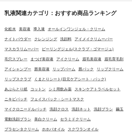
乳液関連カテゴリ：おすすめ商品ランキング
化粧水
美容液
導入液
オールインワンジェル・クリーム
ナイトパウダー
クレンジング
洗顔料
アイメイクリムーバー
マスカラリムーバー
ピーリングジェル(スクラブ・ゴマージュ)
毛穴スプレー
まつげ美容液
アイクリーム
眉毛美容液
眉毛育毛剤
アイシャンプー
唇美容液
リップバーム
唇パック
リップクリーム
リップスクラブ
くまとりシート(目元ケアシート・パック)
あぶらとり紙
コットン
シミ用飲み薬
スキンケアトラベルセット
ニキビパッチ
フェイスパック・シートマスク
マイクロニードルパッチ
洗顔クロス
洗顔ネット
洗顔ブラシ
繭玉
電動洗顔ブラシ
美白クリーム
セラミドクリーム
プラセンタクリーム
ホホバオイル
スクワランオイル