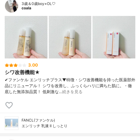
3歳＆0歳boy×OL🤍
coala
3.00
シワ改善機能★
✔︎ファンケル エンリッチプラス▼特徴・シワ改善機能を持った医薬部外
品にリニューアル！ シワを改善し、ふっくらハリに満ちた肌に。・徹
底した無添加品質！ 低刺激な…
続きを見る
FANCL(ファンケル)
エンリッチ 乳液 II しっとり