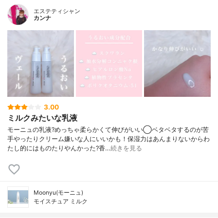
エステティシャン
カンナ
3.00
ミルクみたいな乳液
モーニュの乳液?めっちゃ柔らかくて伸びがいい◯ベタベタするのが苦
手やったりクリーム嫌いな人にいいかも！保湿力はあんまりないからわ
たし的にはものたりやんかった?香…
続きを見る
Moonyu(モーニュ)
モイスチュア ミルク