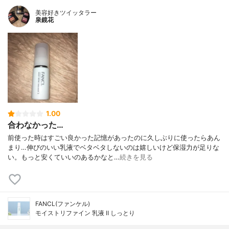
美容好きツイッタラー
泉鏡花
1.00
合わなかった…
前使った時はすごい良かった記憶があったのに久しぶりに使ったらあん
まり…伸びのいい乳液でベタベタしないのは嬉しいけど保湿力が足りな
い。もっと安くていいのあるかなと…
続きを見る
FANCL(ファンケル)
モイストリファイン 乳液 Ⅱ しっとり