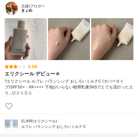
主婦/ブロガー
きょめ
3.00
エリクシール デビュー☆
?エリクシール ルフレ バランシング おしろいミルクC (カバータイ
プ)SPF50+・PA++++ 下地がいらない朝用乳液SNSでとても流行ったエ
リ…
続きを見る
ELIXIR(エリクシール)
ルフレ バランシング おしろいミルク C