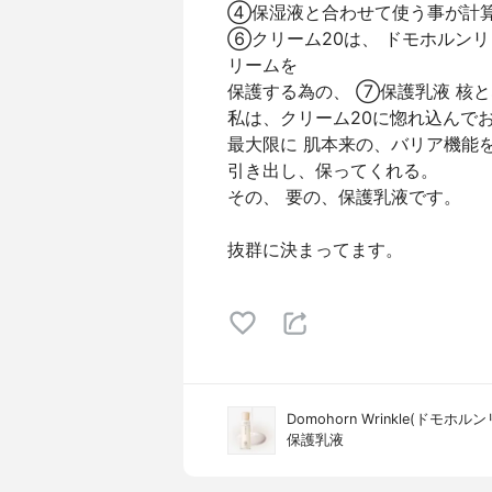
④保湿液と合わせて使う事が計
⑥クリーム20は、 ドモホルン
リームを
保護する為の、 ⑦保護乳液 核
私は、クリーム20に惚れ込んで
最大限に 肌本来の、バリア機能
引き出し、保ってくれる。
その、 要の、保護乳液です。
抜群に決まってます。
Domohorn Wrinkle(ドモホル
保護乳液