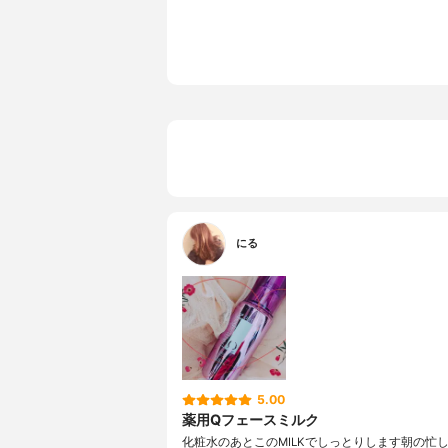
にる
5.00
薬用Qフェースミルク
化粧水のあとこのMILKでしっとりします朝の忙