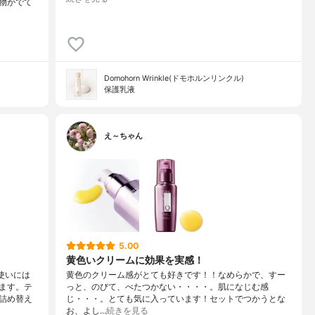
物がでて
Domohorn Wrinkle(ドモホルンリンクル)
保護乳液
え～ちゃん
5.00
黄色いクリームに効果を実感！
使いには
黄色のクリーム感がとても好きです！！なめらかで、すー
ます。テ
っと、のびて、べたつかない・・・・。肌になじむ感
詰め替え
じ・・・。とても気に入っています！セットでつかうとな
お、よし…
続きを見る