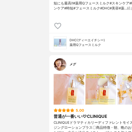
短にも最高!!#薬用Qフェースミルク#スキンケア
ンケア#時短#フェースミルク#DHC#美容#薬…
続
DHC(ディーエイチシー)
薬用Qフェースミルク
メグ
5.00
普通が一番いい♡CLINIQUE
CLINIQUEドラマティカリーディファレントモイ
ジングローションプラス〇商品特徴・朝、晩のお