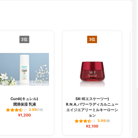
2位
3位
Curél(キュレル)
SK-II(エスケーツー)
潤浸保湿 乳液
R.N.A.パワーラディカルニュー
エイジエアリーミルキーローシ
3.99
(13)
¥1,200
ョン
3.99
(9)
¥2,100