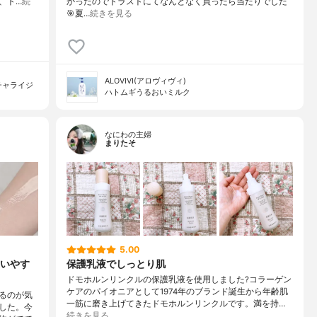
、ト…
続
かったのでドラストにてなんとなく買ったら当たりでした
🎯夏…
続きを見る
ALOVIVI(アロヴィヴィ)
チャライジ
ハトムギうるおいミルク
なにわの主婦
まりたそ
5.00
いやす
保護乳液でしっとり肌
ドモホルンリンクルの保護乳液を使用しました?コラーゲン
ケアのパイオニアとして1974年のブランド誕生から年齢肌
るのが気
一筋に磨き上げてきたドモホルンリンクルです。満を持…
した。今
続きを見る