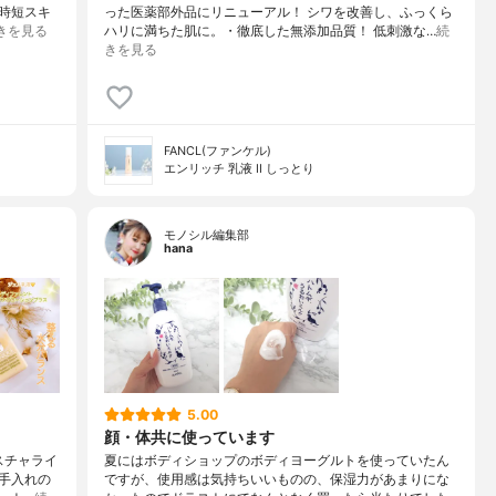
#時短スキ
った医薬部外品にリニューアル！ シワを改善し、ふっくら
きを見る
ハリに満ちた肌に。・徹底した無添加品質！ 低刺激な…
続
きを見る
FANCL(ファンケル)
エンリッチ 乳液 II しっとり
モノシル編集部
hana
5.00
顔・体共に使っています
スチャライ
夏にはボディショップのボディヨーグルトを使っていたん
手入れの
ですが、使用感は気持ちいいものの、保湿力があまりにな