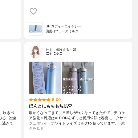
DHC(ディーエイチシー)
薬用Qフェースミルク
たまに出没する主婦
にゃにゃこ
5.00
ほんとにもちもち肌♡
、吹き出
暖かくなってきて、日差しが強くなってきたので、美白ケ
みる…乾燥
ア強化☀乳液はALBIONをずっと愛用♡私は春夏にエクサー
し過ぎて
ジュホワイトホワイトライズミルクⅠを使っています。…
続
きを見る