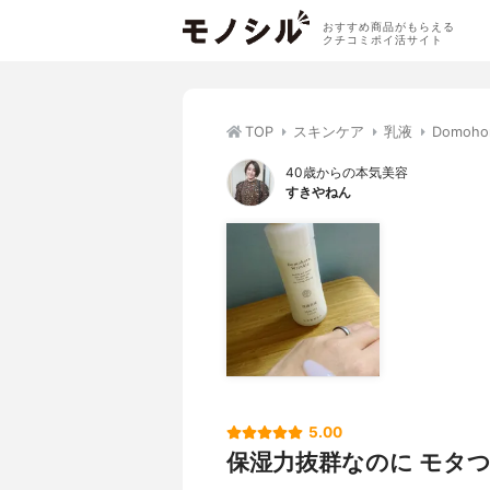
おすすめ商品がもらえる
クチコミポイ活サイト
TOP
スキンケア
乳液
Domoh
40歳からの本気美容
すきやねん
5.00
保湿力抜群なのに モタ