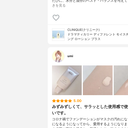
たびに、水分と油分のベスト・バランスを与えて
きを見る
CLINIQUE(クリニーク)
ドラマティカリー ディファレント モイス
ング ローション プラス
umi
5.00
みずみずしくて、サラッとした使用感で使
いです。
コロナ禍でファンデーションがマスクの汚れにな
になるようになってから、愛用するようになりま