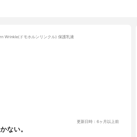
orn Wrinkle(ドモホルンリンクル) 保護乳液
更新日時：6ヶ月以上前
つかない。