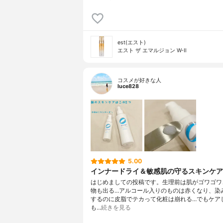
est(エスト)
エスト ザ エマルジョン W-Ⅱ
コスメが好きな人
luce828
5.00
インナードライ＆敏感肌の守るスキンケア
はじめましての投稿です。生理前は肌がゴワゴワ
物も出る…アルコール入りのものは赤くなり、染
するのに皮脂でテカって化粧は崩れる…でもケア
も…
続きを見る