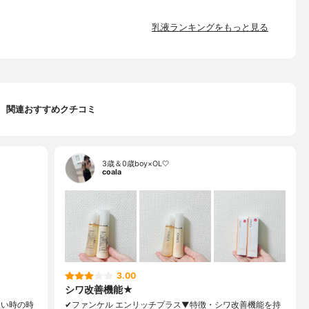
乳液ランキングをもっと見る
関連おすすめクチコミ
3歳＆0歳boy×OL🤍
coala
3.00
シワ改善機能★
しい時の時
✔︎ファンケル エンリッチプラス▼特徴・シワ改善機能を持