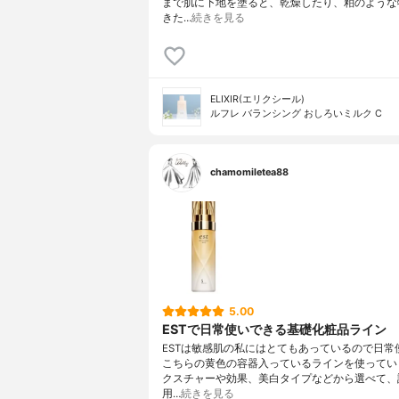
まで肌に下地を塗ると、乾燥したり、粕のような
きた…
続きを見る
ELIXIR(エリクシール)
ルフレ バランシング おしろいミルク C
chamomiletea88
5.00
ESTで日常使いできる基礎化粧品ライン
ESTは敏感肌の私にはとてもあっているので日常
こちらの黄色の容器入っているラインを使ってい
クスチャーや効果、美白タイプなどから選べて、
用…
続きを見る