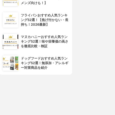
メンズ向けも！】
フライパンおすすめ人気ランキ
ング52選！【焦げ付かない・長
持ち！2026最新】
4位
5位
マヌカハニーおすすめ人気ラン
キング52選！味や栄養価の高さ
を徹底比較・検証
ドッグフードおすすめ人気ラン
キング52選！無添加・アレルギ
ー対策商品を紹介
ALBION(アルビオン)
d program(d プログラム)
エクサージュホワイト ホワイ
ホワイトニングクリア エマル
トライズ ミルク Ⅱ
ジョン
3.99
3.99
(6)
(5)
¥3,630
¥3,396