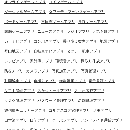
オンラインゲームアプリ
コインゲームアプリ
ソーシャルゲームアプリ
タワーディフェンスゲームアプリ
ボードゲームアプリ
三国志ゲームアプリ
放置ゲームアプリ
頭脳ゲームアプリ
ニュースアプリ
ラジオアプリ
天気予報アプリ
カーナビアプリ
コンパスアプリ
乗り換え案内アプリ
地図アプリ
登山地図アプリ
自転車ナビアプリ
タクシー配車アプリ
レシピアプリ
家計簿アプリ
環境音アプリ
間取り作成アプリ
防災アプリ
カメラアプリ
写真加工アプリ
写真管理アプリ
動画編集アプリ
自撮りアプリ
無料漫画アプリ
電子書籍アプリ
シフト管理アプリ
スケジュールアプリ
スマホ依存アプリ
タスク管理アプリ
パスワード管理アプリ
名刺管理アプリ
通信量チェッカーアプリ
ゴルフスコア管理アプリ
メモアプリ
日本酒アプリ
日記アプリ
クーポンアプリ
ハンドメイド通販アプリ