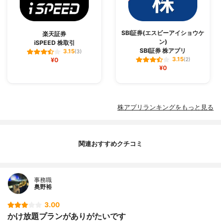
SBI証券(エスビーアイショウケ
楽天証券
ン)
iSPEED 株取引
SBI証券 株アプリ
3.15
(3)
3.15
¥0
(2)
¥0
株アプリランキングをもっと見る
関連おすすめクチコミ
事務職
奥野裕
3.00
かけ放題プランがありがたいです