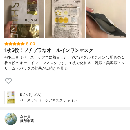
5.00
1枚5役！プチプラなオールインワンマスク
#PR土台（ベース）ケア*1に着目した、VC*2×グルタチオン*3配合の１
枚５役のオールインワンマスクです。１枚で化粧水・乳液・美容液・ク
リーム・パックの効果が…
続きを見る
RISM(リズム)
ベース デイリーケアマスク シャイン
会社員
服部半蔵