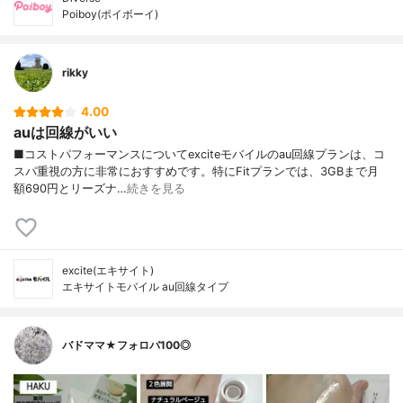
Poiboy(ポイボーイ)
rikky
4.00
auは回線がいい
■コストパフォーマンスについてexciteモバイルのau回線プランは、コ
スパ重視の方に非常におすすめです。特にFitプランでは、3GBまで月
額690円とリーズナ…
続きを見る
excite(エキサイト)
エキサイトモバイル au回線タイプ
バドママ★フォロバ100◎