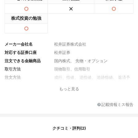
株式投資の勉強
メーカー会社名
松井証券株式会社
対応する証券口座
松井証券
注文できる金融商品
国内株式、 先物・オプション
取引方法
現物取引、信用取引
注文方法
成行、指値、 逆指値、 追跡指値、 返済予
約
もっと見る
アラート機能
約定を通知
主なテクニカル指標
移動平均線、MACD、ボリンジャーバン
記載情報ミス報告
ド、 RSI、 ストキャスティクス、 サイコロ
ジカルライン、DMI/ADX、ヒストリカル・
ボラティリティ、信用残、 一目均衡表、 エ
ンベロープ、出来高
クチコミ・評判(2)
描画ツール
あり（トレンドライン）