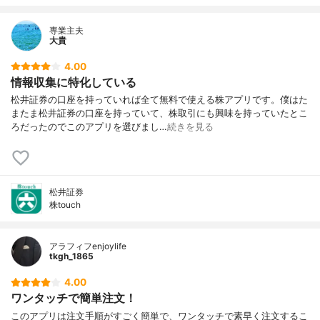
確認できる主な指数
日経平均、TOPIX、東証マザーズ指数、 JA
SDAQ指数、 NYダウ、 NASDAQ、S&P50
専業主夫
0、日経225、 JPX日経400、Jストック、
大貴
ハンセン指数、 レッドチップ指数、上海総
合指数、 上海B株、 深センB株、 台湾加
4.00
権、豪AORD指数
情報収集に特化している
銘柄の検索方法
銘柄名、銘柄コード
松井証券の口座を持っていれば全て無料で使える株アプリです。僕はた
対応しているランキング
値上がり率、値下がり率、 出来高、 売買代
またま松井証券の口座を持っていて、株取引にも興味を持っていたとこ
金、ストップ高、ストップ安、新高値、 新
ろだったのでこのアプリを選びまし…
続きを見る
安値、 特別買気配、特別売気配、 信用高倍
率、信用低倍率、 信用買残増、 信用買残
減、信用売残増、信用売残減
対応端末
iPhone、 iPad、 Android
松井証券
その他の特徴
アプリ内での出入金 不可能（ブラウザ遷
株touch
移）、銘柄のお気に入り登録あり(400銘柄)
アラフィフenjoylife
tkgh_1865
4.00
ワンタッチで簡単注文！
このアプリは注文手順がすごく簡単で、ワンタッチで素早く注文するこ