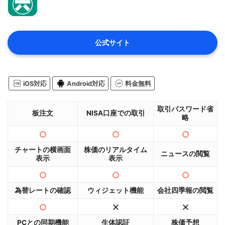
公式サイト
iOS対応
Android対応
料金無料
取引パスワード省
板注文
NISA口座での取引
略
チャートの横画面
株価のリアルタイム
ニュースの閲覧
表示
表示
為替レートの確認
ウィジェット機能
会社四季報の閲覧
PCとの同期機能
生体認証
株価予想