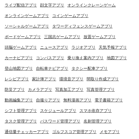
ライブ配信アプリ
顔文字アプリ
オンラインクレーンゲーム
オンラインゲームアプリ
コインゲームアプリ
ソーシャルゲームアプリ
タワーディフェンスゲームアプリ
ボードゲームアプリ
三国志ゲームアプリ
放置ゲームアプリ
頭脳ゲームアプリ
ニュースアプリ
ラジオアプリ
天気予報アプリ
カーナビアプリ
コンパスアプリ
乗り換え案内アプリ
地図アプリ
登山地図アプリ
自転車ナビアプリ
タクシー配車アプリ
レシピアプリ
家計簿アプリ
環境音アプリ
間取り作成アプリ
防災アプリ
カメラアプリ
写真加工アプリ
写真管理アプリ
動画編集アプリ
自撮りアプリ
無料漫画アプリ
電子書籍アプリ
シフト管理アプリ
スケジュールアプリ
スマホ依存アプリ
タスク管理アプリ
パスワード管理アプリ
名刺管理アプリ
通信量チェッカーアプリ
ゴルフスコア管理アプリ
メモアプリ