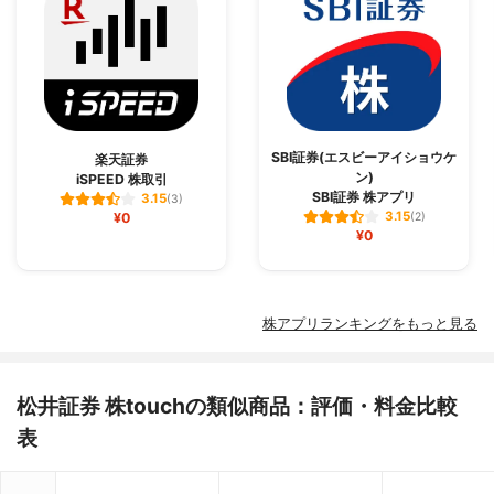
SBI証券(エスビーアイショウケ
楽天証券
ン)
iSPEED 株取引
SBI証券 株アプリ
3.15
(3)
3.15
¥0
(2)
¥0
株アプリランキングをもっと見る
松井証券 株touchの類似商品：評価・料金比較
表