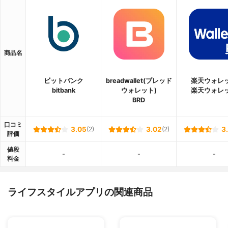
商品名
ビットバンク
breadwallet(ブレッド
楽天ウォレ
bitbank
ウォレット)
楽天ウォレ
BRD
口コミ
3.05
(2)
3.02
(2)
3
評価
値段
-
-
-
料金
ライフスタイルアプリの関連商品