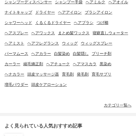
シャンプーディスペンサー
シャンプー手袋
ヘアミルク
ヘアオイル
ナイトキャップ
ドライヤー
ヘアアイロン
ブラシアイロン
シャワーヘッド
くるくるドライヤー
ヘアブラシ
つげ櫛
ヘアスプレー
ヘアワックス
まとめ髪ワックス
寝癖直しウォーター
ヘアミスト
ヘアフレグランス
ウィッグ
ウィッグスプレー
パーマムース
ヘアカラー
白髪染め
白髪隠し
ブリーチ剤
カーラー
縮毛矯正剤
ヘアチョーク
ヘアマスカラ
黒染め
ヘナカラー
頭皮マッサージ器
育毛剤
発毛剤
育毛サプリ
増毛パウダー
頭皮ケアローション
カテゴリ一覧へ
よく見られている人気おすすめ記事