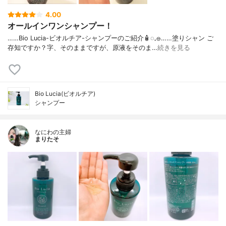
4.00
オールインワンシャンプー！
……⁡Bio Lucia⁡⁡-ビオルチア-⁡⁡シャンプー⁡⁡のご紹介🧴‎◌𓈒𓐍⁡……⁡⁡⁡⁡塗りシャン ご
存知ですか？⁡⁡⁡⁡字、そのままですが、⁡原液をそのま…
続きを見る
Bio Lucia(ビオルチア)
シャンプー
なにわの主婦
まりたそ