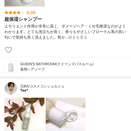
4.00
超保湿シャンプー
エモリエント作用が非常に高く、ダメージヘア・くせ毛推奨なのがよく
わかります。とても泡立ちが良く、香りもやさしいフローラル系の良い
匂いで気持ち良く洗えました。乾か…
続きを見る
QUEEN’S BATHROOM(クイーンズバスルーム)
薬用ヘアソープ
元BA/コスメコンシェルジュ
Tea*