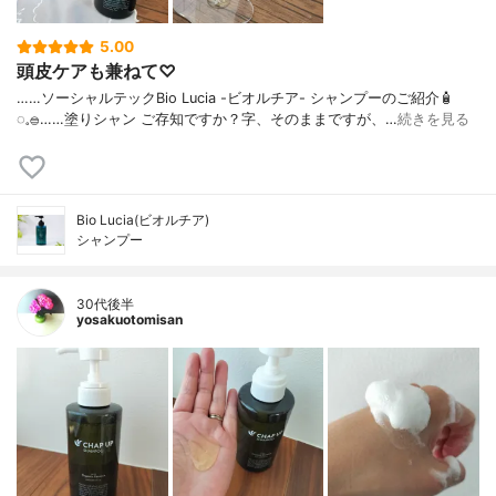
5.00
頭皮ケアも兼ねて♡
……⁡⁡⁡ソーシャルテックBio Lucia -ビオルチア- シャンプー⁡のご紹介🧴‎
◌𓈒𓐍⁡……⁡⁡⁡⁡塗りシャン ご存知ですか？⁡⁡⁡⁡字、そのままですが、…
続きを見る
Bio Lucia(ビオルチア)
シャンプー
30代後半
yosakuotomisan