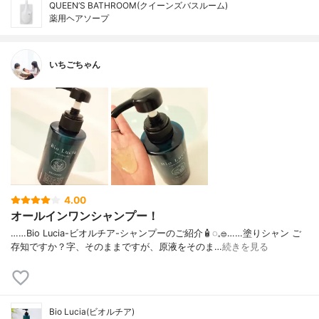
QUEEN’S BATHROOM(クイーンズバスルーム)
薬用ヘアソープ
いちごちゃん
4.00
オールインワンシャンプー！
……⁡Bio Lucia⁡⁡-ビオルチア-⁡⁡シャンプー⁡⁡のご紹介🧴‎◌𓈒𓐍⁡……⁡⁡⁡⁡塗りシャン ご
存知ですか？⁡⁡⁡⁡字、そのままですが、⁡原液をそのま…
続きを見る
Bio Lucia(ビオルチア)