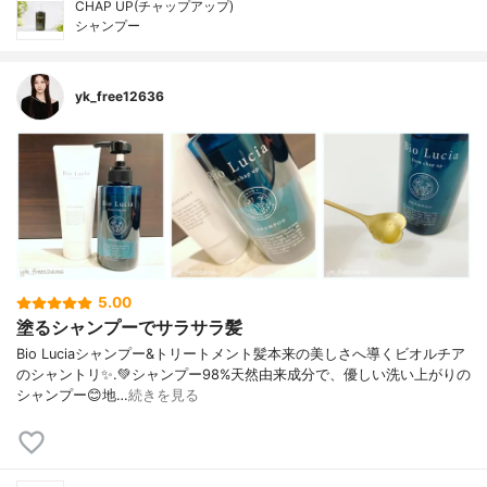
CHAP UP(チャップアップ)
シャンプー
yk_free12636
5.00
塗るシャンプーでサラサラ髪
Bio Luciaシャンプー&トリートメント⁡髪本来の美しさへ導くビオルチア
のシャントリ✨⁡.💚シャンプー98%天然由来成分で、優しい洗い上がりの
シャンプー😊地…
続きを見る