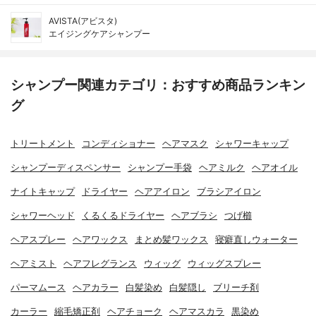
AVISTA(アビスタ)
エイジングケアシャンプー
シャンプー関連カテゴリ：おすすめ商品ランキン
グ
トリートメント
コンディショナー
ヘアマスク
シャワーキャップ
シャンプーディスペンサー
シャンプー手袋
ヘアミルク
ヘアオイル
ナイトキャップ
ドライヤー
ヘアアイロン
ブラシアイロン
シャワーヘッド
くるくるドライヤー
ヘアブラシ
つげ櫛
ヘアスプレー
ヘアワックス
まとめ髪ワックス
寝癖直しウォーター
ヘアミスト
ヘアフレグランス
ウィッグ
ウィッグスプレー
パーマムース
ヘアカラー
白髪染め
白髪隠し
ブリーチ剤
カーラー
縮毛矯正剤
ヘアチョーク
ヘアマスカラ
黒染め