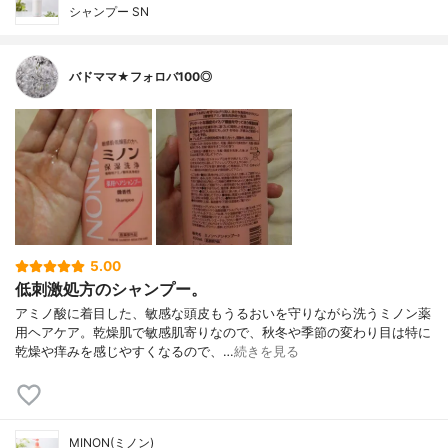
シャンプー SN
バドママ★フォロバ100◎
5.00
低刺激処方のシャンプー。
アミノ酸に着目した、敏感な頭皮もうるおいを守りながら洗うミノン薬
用ヘアケア。乾燥肌で敏感肌寄りなので、秋冬や季節の変わり目は特に
乾燥や痒みを感じやすくなるので、…
続きを見る
MINON(ミノン)