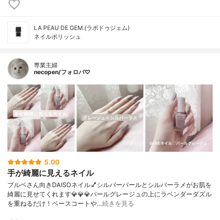
LA PEAU DE GEM.(ラポドゥジェム)
ネイルポリッシュ
専業主婦
necopen/フォロバ♡
5.00
手が綺麗に見えるネイル
ブルベさん向きDAISOネイル💅シルバーパールとシルバーラメがお肌を
綺麗に見せてくれます💎💎💎パールグレージュの上にラベンダーダズル
を重ねるだけ！ベースコートや…
続きを見る