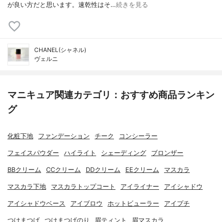
が良い方だと思います。速乾性はそ…
続きを見る
CHANEL(シャネル)
ヴェルニ
マニキュア関連カテゴリ：おすすめ商品ランキン
グ
化粧下地
ファンデーション
チーク
コンシーラー
フェイスパウダー
ハイライト
シェーディング
ブロンザー
BBクリーム
CCクリーム
DDクリーム
EEクリーム
マスカラ
マスカラ下地
マスカラトップコート
アイライナー
アイシャドウ
アイシャドウベース
アイブロウ
ホットビューラー
アイプチ
つけまつげ
つけまつげのり
眉ティント
眉マスカラ