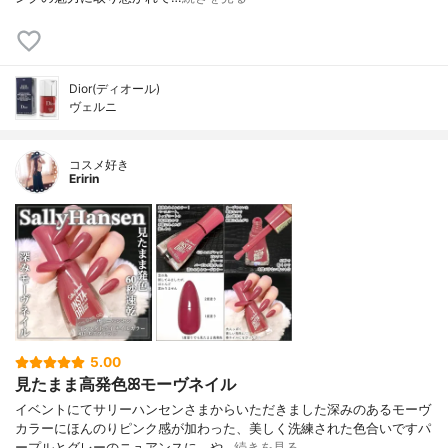
Dior(ディオール)
ヴェルニ
コスメ好き
Eririn
5.00
見たまま高発色ꕤモーヴネイル
イベントにてサリーハンセンさまからいただきました深みのあるモーヴ
カラーにほんのりピンク感が加わった、美しく洗練された色合いですパ
ープルとグレーのニュアンスに、や…
続きを見る