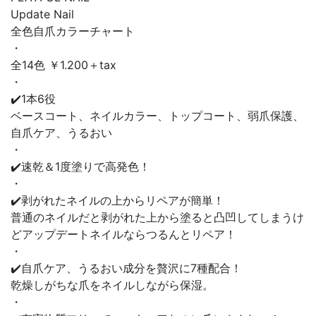
Update Nail
全色自爪カラーチャート
・
全14色 ￥1.200＋tax
・
✔️1本6役
ベースコート、ネイルカラー、トップコート、弱爪保護、
自爪ケア、うるおい
・
✔️速乾＆1度塗りで高発色！
・
✔️剥がれたネイルの上からリペアが簡単！
普通のネイルだと剥がれた上から塗ると凸凹してしまうけ
どアップデートネイルならつるんとリペア！
・
✔️自爪ケア、うるおい成分を贅沢に7種配合！
乾燥しがちな爪をネイルしながら保湿。
・