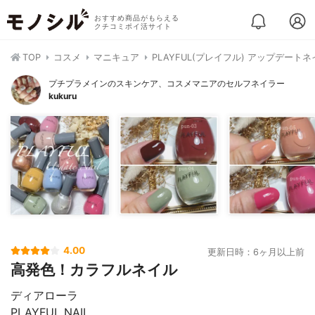
おすすめ商品がもらえる
クチコミポイ活サイト
TOP
コスメ
マニキュア
PLAYFUL(プレイフル) アップデートネ
プチプラメインのスキンケア、コスメマニアのセルフネイラー
kukuru
4.00
更新日時：6ヶ月以上前
高発色！カラフルネイル
ディアローラ
PLAYFUL NAIL