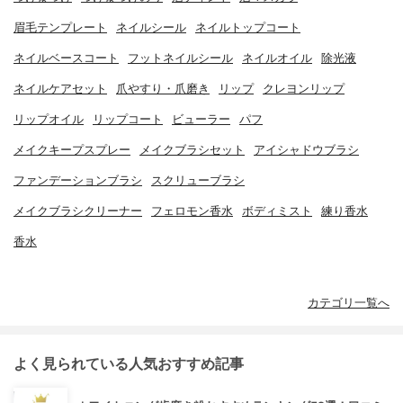
眉毛テンプレート
ネイルシール
ネイルトップコート
ネイルベースコート
フットネイルシール
ネイルオイル
除光液
ネイルケアセット
爪やすり・爪磨き
リップ
クレヨンリップ
リップオイル
リップコート
ビューラー
パフ
メイクキープスプレー
メイクブラシセット
アイシャドウブラシ
ファンデーションブラシ
スクリューブラシ
メイクブラシクリーナー
フェロモン香水
ボディミスト
練り香水
香水
カテゴリ一覧へ
よく見られている人気おすすめ記事