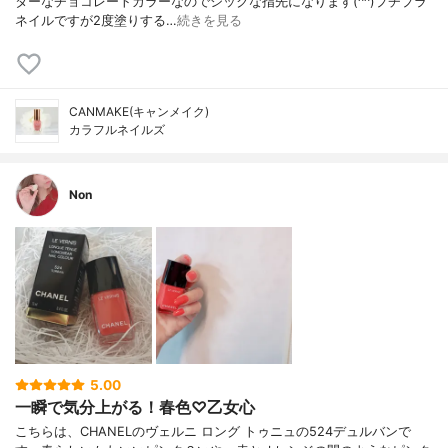
ターなチョコレートカラーなのでシックな指先になります(^^)プチプラ
ネイルですが2度塗りする…
続きを見る
CANMAKE(キャンメイク)
カラフルネイルズ
Non
5.00
一瞬で気分上がる！春色♡乙女心
こちらは、CHANELのヴェルニ ロング トゥニュの524デュルバンで