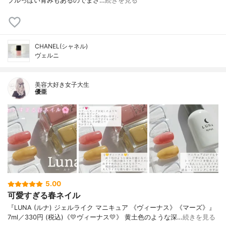
プルっぽい青みもあるのでまさ…
続きを見る
CHANEL(シャネル)
ヴェルニ
美容大好き女子大生
優亜
5.00
可愛すぎる春ネイル
『LUNA (ルナ) ジェルライク マニキュア 《ヴィーナス》《マーズ》』
7ml／330円 (税込)《💛ヴィーナス💛》 黄土色のような深…
続きを見る