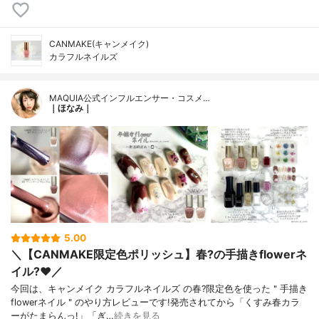
CANMAKE(キャンメイク)
カラフルネイルズ
MAQUIA公式インフルエンサー・コスメ…
｜ほなみ｜
5.00
＼【CANMAKE限定色ポリッシュ】春?の手描きflowerネ
イル?❤️／
今回は、キャンメイク カラフルネイルズ の春?限定色を使った＂手描き
flowerネイル＂のやり方レビューです!発売されてから「くすみ春カラ
ーがたまらんっ!」「ぎ…
続きを見る