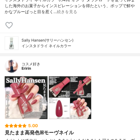
した海外のお菓子からインスピレーションを得たという、ポップで鮮や
かなブルーぱっと目を惹く…
続きを見る
Sally Hansen(サリーハンセン)
インスタドライ ネイルカラー
コスメ好き
Eririn
5.00
見たまま高発色ꕤモーヴネイル