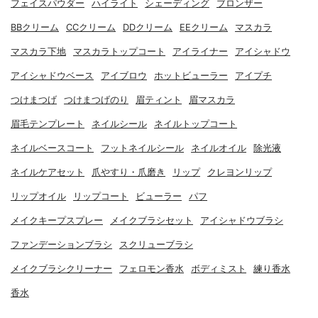
フェイスパウダー
ハイライト
シェーディング
ブロンザー
BBクリーム
CCクリーム
DDクリーム
EEクリーム
マスカラ
マスカラ下地
マスカラトップコート
アイライナー
アイシャドウ
アイシャドウベース
アイブロウ
ホットビューラー
アイプチ
つけまつげ
つけまつげのり
眉ティント
眉マスカラ
眉毛テンプレート
ネイルシール
ネイルトップコート
ネイルベースコート
フットネイルシール
ネイルオイル
除光液
ネイルケアセット
爪やすり・爪磨き
リップ
クレヨンリップ
リップオイル
リップコート
ビューラー
パフ
メイクキープスプレー
メイクブラシセット
アイシャドウブラシ
ファンデーションブラシ
スクリューブラシ
メイクブラシクリーナー
フェロモン香水
ボディミスト
練り香水
香水