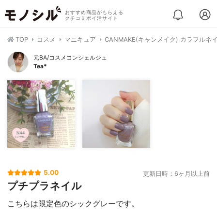
おすすめ商品がもらえる
クチコミポイ活サイト
TOP
コスメ
マニキュア
CANMAKE(キャンメイク) カラフルネ
元BA/コスメコンシェルジュ
Tea*
5.00
更新日時：6ヶ月以上前
プチプラネイル
こちらは限定色のシックグレーです。