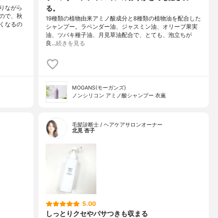
る。
りながら
ので、秋
19種類の植物由来アミノ酸成分と8種類の植物油を配合した
くなるの
シャンプー。ラベンダー油、ジャスミン油、オリーブ果実
油、ツバキ種子油、月見草油配合で、とても、泡立ちが
良…
続きを見る
MOGANS(モーガンズ)
ノンシリコン アミノ酸シャンプー 衣薫
毛髪診断士 / ヘアケアサロンオーナー
北見 杏子
5.00
しっとりクセやパサつきも収まる