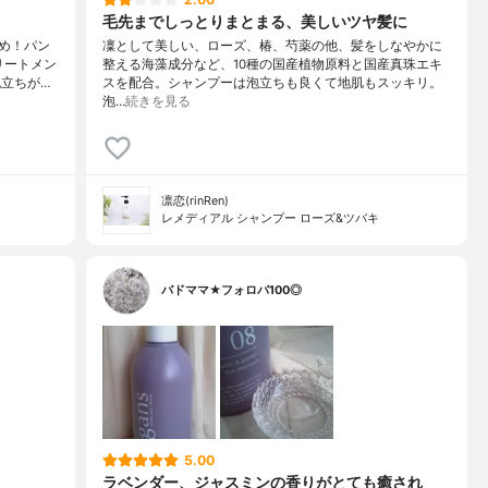
毛先までしっとりまとまる、美しいツヤ髪に
め！パン
凜として美しい、ローズ、椿、芍薬の他、髪をしなやかに
リートメン
整える海藻成分など、10種の国産植物原料と国産真珠エキ
立ちが…
スを配合。シャンプーは泡立ちも良くて地肌もスッキリ。
泡…
続きを見る
凛恋(rinRen)
レメディアル シャンプー ローズ&ツバキ
バドママ★フォロバ100◎
5.00
ラベンダー、ジャスミンの香りがとても癒され