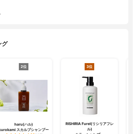
ー
ング
2位
3位
RISHIRIA Furel(リシリアフレ
haru(ハル)
ル)
kurokami スカルプシャンプー
ク