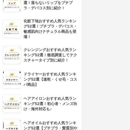
選！落ちないリップをプチプ
ラ・デパコス別に紹介！
化粧下地おすすめ人気ランキン
グ52選！プチプラ・デパコス・
敏感肌向けナチュラル商品も登
場！
クレンジングおすすめ人気ラン
キング52選！徹底調査してテク
スチャータイプ別に紹介！
4位
5位
ドライヤーおすすめ人気ランキ
ング52選【速乾・くせ毛・コス
パ商品】
ヘアアイロンおすすめ人気ラン
キング52選！初心者・メンズ向
け・海外対応も♪
cocone(ココネ)
La sana(ラサーナ)
ヘアオイルおすすめ人気ランキ
レイクリームシャンプーモイ
プレミオール シャンプー
ング52選【プチプラ・髪質別や