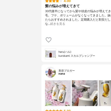
4.00
髪の悩みが増えてきて
30代後半になってから髪や頭皮の悩みが増えて
毛、フケ、ボリュームがなくなってきました。妹
たらおすすめされました。定期購入だと割安だし
な…
続きを見る
haru(ハル)
kurokami スカルプシャンプー
美容ブロガー
nana
5.00