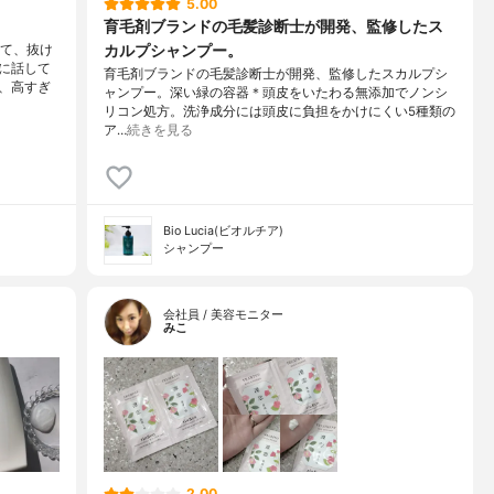
5.00
育毛剤ブランドの毛髪診断士が開発、監修したス
カルプシャンプー。
きて、抜け
に話して
育毛剤ブランドの毛髪診断士が開発、監修したスカルプシ
、高すぎ
ャンプー。深い緑の容器＊頭皮をいたわる無添加でノンシ
リコン処方。洗浄成分には頭皮に負担をかけにくい5種類の
ア…
続きを見る
Bio Lucia(ビオルチア)
シャンプー
会社員 / 美容モニター
みこ
2.00