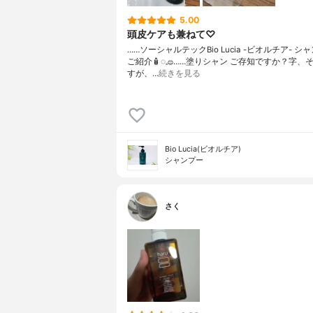
5.00
頭皮ケアも兼ねて♡
……⁡⁡⁡ソーシャルテックBio Lucia -ビオルチア- シ
ご紹介🧴‎◌𓈒𓐍⁡……⁡⁡⁡⁡塗りシャン ご存知ですか？⁡⁡⁡⁡
すが、…
続きを見る
Bio Lucia(ビオルチア)
シャンプー
さく