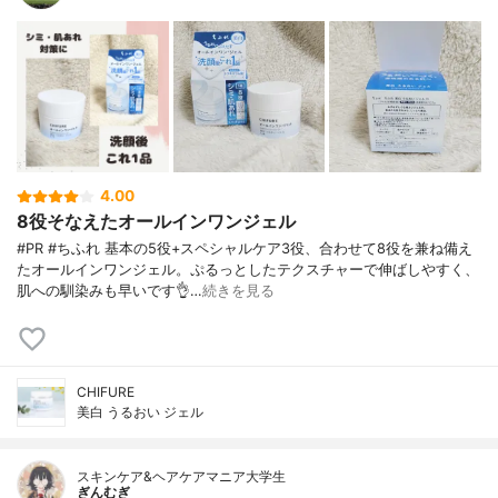
4.00
8役そなえたオールインワンジェル
#PR #ちふれ 基本の5役+スペシャルケア3役、合わせて8役を兼ね備え
たオールインワンジェル。ぷるっとしたテクスチャーで伸ばしやすく、
肌への馴染みも早いです👌…
続きを見る
CHIFURE
美白 うるおい ジェル
スキンケア&ヘアケアマニア大学生
ぎんむぎ