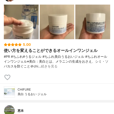
5.00
使い方を変えることができるオールインワンジェル
#PR #ちふれ#うるジェル #ちふれ美白うるおいジェル #ちふれオール
インワンジェル※美白：美白とは、メラニンの生成をおさえ、シミ・ソ
バカスを防ぐこと＠chi…
続きを見る
CHIFURE
美白 うるおい ジェル
恵未