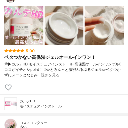
5.00
ベタつかない高保湿ジェルオールインワン！
💭▶️カルテHD モイスチュアインストール 高保湿オールインワンゲル☾
ココがイチオシpoint！☽✏️とろんっと濃密ぷるぷるジェル✏️ベタつか
ずにスーッとなじみ…
続きを見る
カルテHD
モイスチュア インストール
コスメコレクター
もい