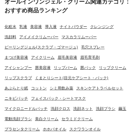
オールインワンジェル・クリーム関連カテゴリ：
おすすめ商品ランキング
化粧水
乳液
美容液
導入液
ナイトパウダー
クレンジング
洗顔料
アイメイクリムーバー
マスカラリムーバー
ピーリングジェル(スクラブ・ゴマージュ)
毛穴スプレー
まつげ美容液
アイクリーム
眉毛美容液
眉毛育毛剤
アイシャンプー
唇美容液
リップバーム
唇パック
リップクリーム
リップスクラブ
くまとりシート(目元ケアシート・パック)
あぶらとり紙
コットン
シミ用飲み薬
スキンケアトラベルセット
ニキビパッチ
フェイスパック・シートマスク
マイクロニードルパッチ
洗顔クロス
洗顔ネット
洗顔ブラシ
繭玉
電動洗顔ブラシ
美白クリーム
セラミドクリーム
プラセンタクリーム
ホホバオイル
スクワランオイル