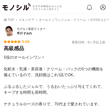
おすすめ商品がもらえる
クチコミポイ活サイト
TOP
スキンケア
オールインワンジェル・クリーム
EVITA(
モデル / 美容ライター
早川 すみれ
5.00
更新日時：6ヶ月以上前
高級感品
5役のオールインワン！
化粧水・乳液・美容液・クリーム・パックの5つの機能を
備えているので、洗顔後はこれ1品でOK。
ぷるぷるしたジェルで、うるおいたっぷり与えてくれて、
キープする時間も長時間。
ナチュラルローズの香りで、70代まで愛されています。