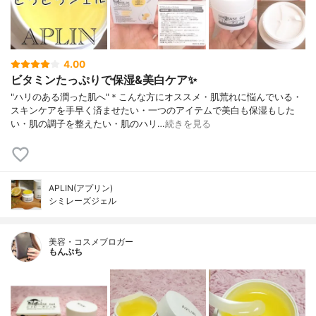
4.00
ビタミンたっぷりで保湿&美白ケア✨
"ハリのある潤った肌へ"＊こんな方にオススメ・肌荒れに悩んでいる・
スキンケアを手早く済ませたい・一つのアイテムで美白も保湿もした
い・肌の調子を整えたい・肌のハリ…
続きを見る
APLIN(アプリン)
シミレーズジェル
美容・コスメブロガー
もんぷち