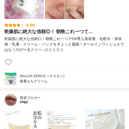
4.00
乾燥肌に絶大な信頼◎！ 朝晩これ一つて...
乾燥肌に絶大な信頼◎！朝晩これ一つでOK導入美容液・化粧水・美容
液・乳液・クリーム・パックをギュッと凝縮！オールインワンジェルで
はなくのび〜るクリー…
続きを見る
MoccHi SKIN(モッチスキン)
吸着もちクリーム
美容ブロガー
chipi