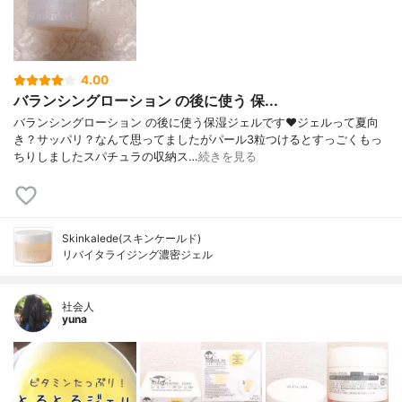
4.00
バランシングローション の後に使う 保...
バランシングローション の後に使う保湿ジェルです❤️ジェルって夏向
き？サッパリ？なんて思ってましたがパール3粒つけるとすっごくもっ
ちりしましたスパチュラの収納ス…
続きを見る
Skinkalede(スキンケールド)
リバイタライジング濃密ジェル
社会人
yuna