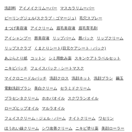
洗顔料
アイメイクリムーバー
マスカラリムーバー
ピーリングジェル(スクラブ・ゴマージュ)
毛穴スプレー
まつげ美容液
アイクリーム
眉毛美容液
眉毛育毛剤
アイシャンプー
唇美容液
リップバーム
唇パック
リップクリーム
リップスクラブ
くまとりシート(目元ケアシート・パック)
あぶらとり紙
コットン
シミ用飲み薬
スキンケアトラベルセット
ニキビパッチ
フェイスパック・シートマスク
マイクロニードルパッチ
洗顔クロス
洗顔ネット
洗顔ブラシ
繭玉
電動洗顔ブラシ
美白クリーム
セラミドクリーム
プラセンタクリーム
ホホバオイル
スクワランオイル
ローズヒップオイル
マルラオイル
フェイスクリーム・ジェル・バーム
ナイトクリーム
ワセリン
ほうれい線クリーム
シワ改善クリーム
ニキビ塗り薬
美顔ローラー