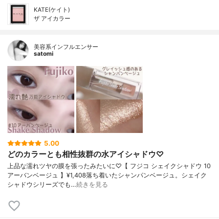
KATE(ケイト)
ザ アイカラー
美容系インフルエンサー
satomi
5.00
どのカラーとも相性抜群の水アイシャドウ♡
上品な濡れツヤの膜を張ったみたいに♡【 フジコ シェイクシャドウ 10
アーバンベージュ 】¥1,408落ち着いたシャンパンベージュ。シェイク
シャドウシリーズでも…
続きを見る