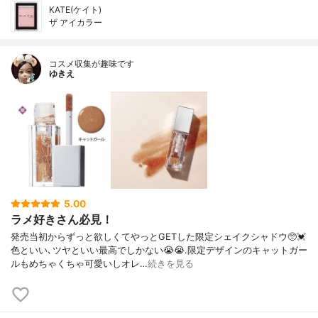
KATE(ケイト)
ザ アイカラー
コスメ収集が趣味です
ゆきえ
5.00
ラメ好きさん必見！
発売当初からずっと欲しくてやっとGETした限定シェイクシャドウ🥺💓
色といい､ツヤといい最高でしかない😭😭.限定デザインのキャットガー
ルもめちゃくちゃ可愛いしオレ…
続きを見る