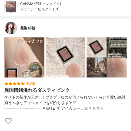
CANMAKE(キャンメイク)
ジューシーピュアアイズ
花染 緋毬
5.00
異国情緒溢れるダスティピンク
ケイトの新作が天才…！プチプラなのが信じられないくらい可愛い絶対
買うべきなアイシャドウを紹介します🏹🤍
┈┈┈┈┈┈┈┈┈┈⚪︎KATE ザ アイカラー …
続きを見る