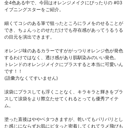
全4色ある中で、今回はオレンジメイクにぴったりの #03
イブニングスターをご紹介。
細くてコシのある筆で狙ったところにラメをのせることが
でき、ちょんっとのせただけでも存在感があってうるうる
の目元を演出できます。
オレンジ味のあるカラーですががっつりオレンジ色が発色
するわけではなく、透け感があり肌馴染みのいい発色。
トレンドのオレンジメイクにプラスすると本当に可愛いん
です！！
(語彙力なくてすいません)
涙袋にプラスしても浮くことなく、キラキラと輝きをプラ
スして涙袋をより際立たせてくれるとっても優秀アイテ
ム。
塗った直後はややベタつきますが、乾いてもパリパリとし
た感じにならずお肌にピタっと密着してくれてラメ飛びも