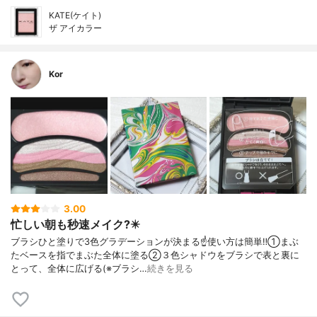
KATE(ケイト)
ザ アイカラー
Kor
3.00
忙しい朝も秒速メイク?️✴️
ブラシひと塗りで3色グラデーションが決まる☝️使い方は簡単‼️①まぶ
たベースを指でまぶた全体に塗る②３色シャドウをブラシで表と裏に
とって、全体に広げる(※ブラシ…
続きを見る