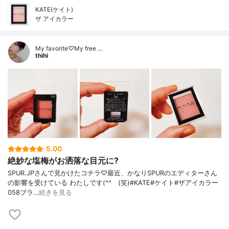
KATE(ケイト)
ザ アイカラー
My favorite♡My free …
thihi
5.00
絶妙な塩梅がお洒落な目元に?
SPUR.JPさんで見かけたコチラ♡最近、かなりSPURのエディターさん
の影響を受けている わたしです(^^ゞ(笑)#KATE#ケイト#ザアイカラー
058ブラ…
続きを見る