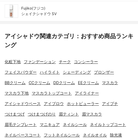
Fujiko(フジコ)
シェイクシャドウ SV
アイシャドウ関連カテゴリ：おすすめ商品ランキ
ング
化粧下地
ファンデーション
チーク
コンシーラー
フェイスパウダー
ハイライト
シェーディング
ブロンザー
BBクリーム
CCクリーム
DDクリーム
EEクリーム
マスカラ
マスカラ下地
マスカラトップコート
アイライナー
アイシャドウベース
アイブロウ
ホットビューラー
アイプチ
つけまつげ
つけまつげのり
眉ティント
眉マスカラ
眉毛テンプレート
マニキュア
ネイルシール
ネイルトップコート
ネイルベースコート
フットネイルシール
ネイルオイル
除光液