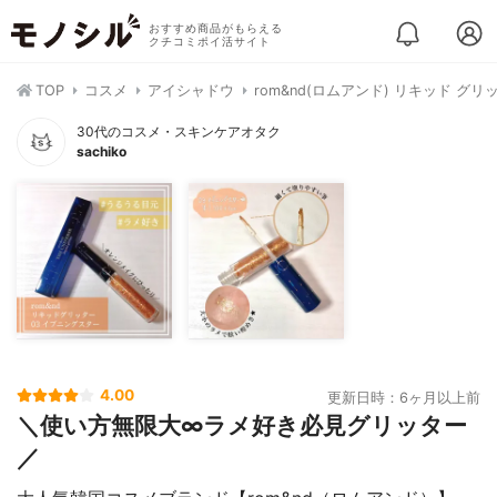
おすすめ商品がもらえる
クチコミポイ活サイト
TOP
コスメ
アイシャドウ
rom&nd(ロムアンド) リキッド グ
30代のコスメ・スキンケアオタク
sachiko
4.00
更新日時：6ヶ月以上前
＼使い方無限大∞ラメ好き必見グリッター
／