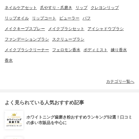
ネイルケアセット
爪やすり・爪磨き
リップ
クレヨンリップ
リップオイル
リップコート
ビューラー
パフ
メイクキープスプレー
メイクブラシセット
アイシャドウブラシ
ファンデーションブラシ
スクリューブラシ
メイクブラシクリーナー
フェロモン香水
ボディミスト
練り香水
香水
カテゴリ一覧へ
よく見られている人気おすすめ記事
ホワイトニング歯磨き粉おすすめランキング52選！口コミ
の多い市販品を中心に