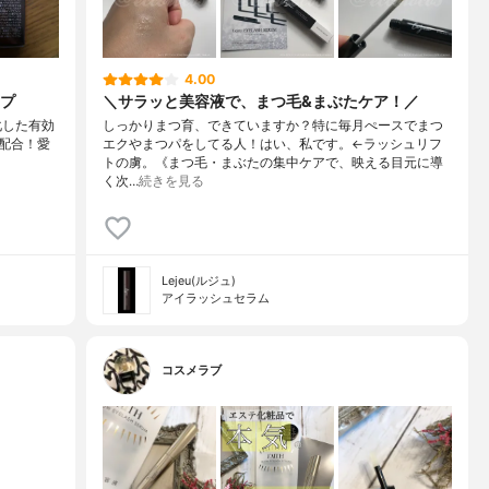
4.00
プ
＼サラッと美容液で、まつ毛&まぶたケア！／
ナノ化した有効
しっかりまつ育、できていますか？特に毎月ぺースでまつ
配合！愛
エクやまつパをしてる人！はい、私です。←ラッシュリフ
トの虜。《まつ毛・まぶたの集中ケアで、映える目元に導
く次…
続きを見る
Lejeu(ルジュ)
アイラッシュセラム
コスメラブ