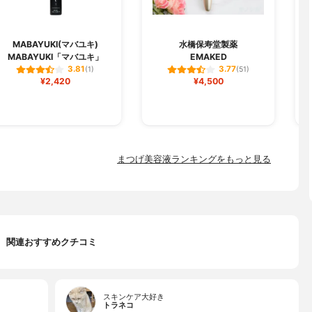
M
MABAYUKI(マバユキ)
水橋保寿堂製薬
MABAYUKI「マバユキ」
EMAKED
ラ
3.81
3.77
(1)
(51)
¥2,420
¥4,500
まつげ美容液ランキングをもっと見る
関連おすすめクチコミ
スキンケア大好き
トラネコ