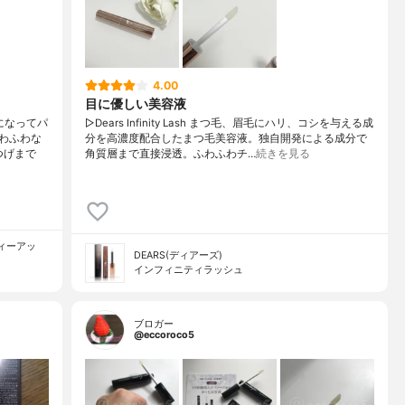
4.00
目に優しい美容液
になってパ
▷Dears Infinity Lash まつ毛、眉毛にハリ、コシを与える成
わふわな
分を高濃度配合したまつ毛美容液。独自開発による成分で
つげまで
角質層まで直接浸透。ふわふわチ…
続きを見る
ティーアッ
DEARS(ディアーズ)
インフィニティラッシュ
ブロガー
@eccoroco5