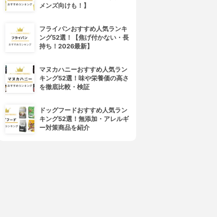
メンズ向けも！】
フライパンおすすめ人気ランキ
AJOLICA MAJORCA(マジ
SCALP D BEAUTÉ(スカルプD
ング52選！【焦げ付かない・長
ョリカ マジョルカ)
ボーテ)
持ち！2026最新】
ッシュジェリードロップ EX
アイラッシュセラム プレミア
ム
3.76
(40)
¥780
3.76
(38)
マヌカハニーおすすめ人気ラン
¥3,026
キング52選！味や栄養価の高さ
を徹底比較・検証
ドッグフードおすすめ人気ラン
キング52選！無添加・アレルギ
ー対策商品を紹介