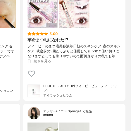
5.00
革命まつ毛になれた!?
ング セ
フィービーのまつ毛美容液毎日朝のスキンケア･夜のスキン
カラーでオ
ケア･就寝前の3回たっぷりと使用してもうすぐ使い切りに
ナノペ…
なりますとっても塗りやすいので面倒臭がりの私でも毎
日…
続きを見る
PHOEBE BEAUTY UP(フィービービューティーアッ
ィショニン
プ)
アイラッシュセラム
アラサー(イエベ Spring)🌷化粧品…
momo