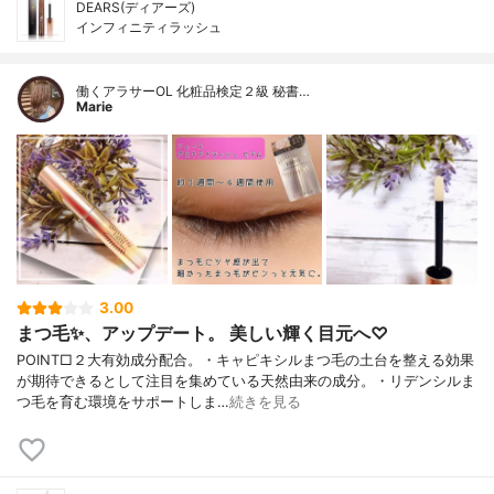
DEARS(ディアーズ)
インフィニティラッシュ
働くアラサーOL 化粧品検定２級 秘書…
Marie
3.00
まつ毛✨、アップデート。 美しい輝く目元へ♡
POINT□２大有効成分配合。・キャピキシルまつ毛の土台を整える効果
が期待できるとして注目を集めている天然由来の成分。・リデンシルま
つ毛を育む環境をサポートしま…
続きを見る