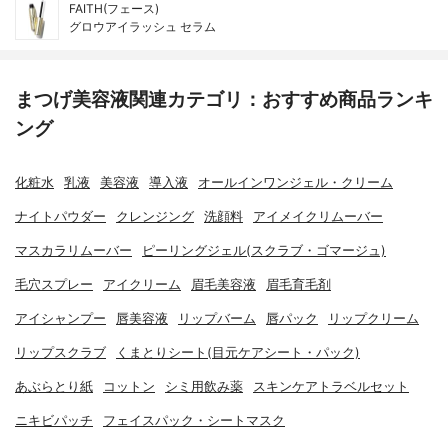
FAITH(フェース)
グロウアイラッシュ セラム
まつげ美容液関連カテゴリ：おすすめ商品ランキ
ング
化粧水
乳液
美容液
導入液
オールインワンジェル・クリーム
ナイトパウダー
クレンジング
洗顔料
アイメイクリムーバー
マスカラリムーバー
ピーリングジェル(スクラブ・ゴマージュ)
毛穴スプレー
アイクリーム
眉毛美容液
眉毛育毛剤
アイシャンプー
唇美容液
リップバーム
唇パック
リップクリーム
リップスクラブ
くまとりシート(目元ケアシート・パック)
あぶらとり紙
コットン
シミ用飲み薬
スキンケアトラベルセット
ニキビパッチ
フェイスパック・シートマスク