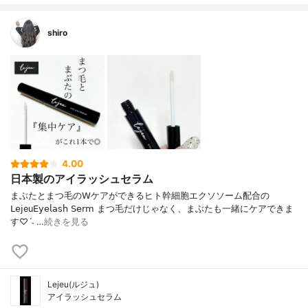
shiro
4.00
日本製のアイラッシュセラム
まぶたとまつ毛の𝖶ケアができるヒト幹細胞エクソソーム配合の
𝖫𝖾𝗃eu𝖤𝗒𝖾𝗅𝖺𝗌𝗁 𝖲𝖾𝗋𝗆 まつ毛だけじゃなく、まぶたも一緒にケアできま
す♡ˊ˗ …
続きを見る
Lejeu(ルジュ)
アイラッシュセラム