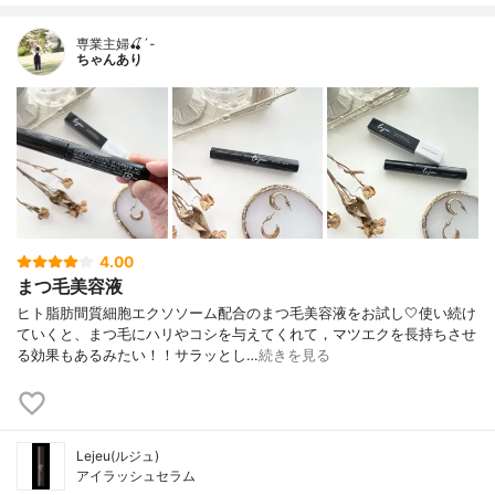
専業主婦🍒´-
ちゃんあり
4.00
まつ毛美容液
ヒト脂肪間質細胞エクソソーム配合のまつ毛美容液をお試し🤍使い続け
ていくと、まつ毛にハリやコシを与えてくれて，マツエクを長持ちさせ
る効果もあるみたい！！サラッとし…
続きを見る
Lejeu(ルジュ)
アイラッシュセラム