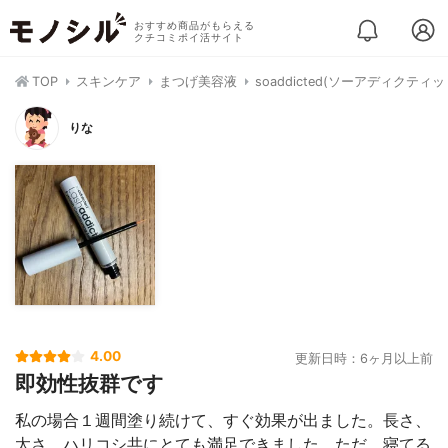
おすすめ商品がもらえる
クチコミポイ活サイト
TOP
スキンケア
まつげ美容液
soaddicted(ソーアディク
りな
4.00
更新日時：6ヶ月以上前
即効性抜群です
私の場合１週間塗り続けて、すぐ効果が出ました。長さ、
太さ、ハリコシ共にとても満足できました。ただ、寝てる