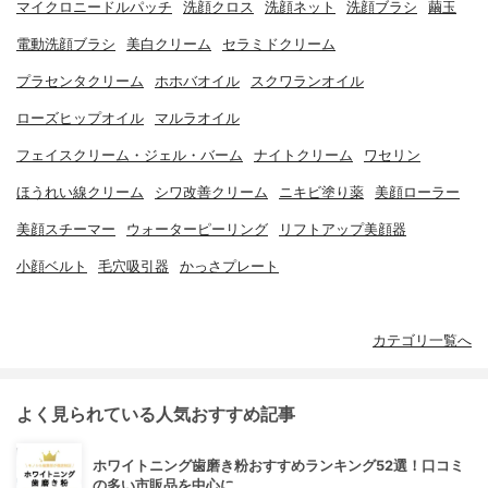
マイクロニードルパッチ
洗顔クロス
洗顔ネット
洗顔ブラシ
繭玉
電動洗顔ブラシ
美白クリーム
セラミドクリーム
プラセンタクリーム
ホホバオイル
スクワランオイル
ローズヒップオイル
マルラオイル
フェイスクリーム・ジェル・バーム
ナイトクリーム
ワセリン
ほうれい線クリーム
シワ改善クリーム
ニキビ塗り薬
美顔ローラー
美顔スチーマー
ウォーターピーリング
リフトアップ美顔器
小顔ベルト
毛穴吸引器
かっさプレート
カテゴリ一覧へ
よく見られている人気おすすめ記事
ホワイトニング歯磨き粉おすすめランキング52選！口コミ
の多い市販品を中心に