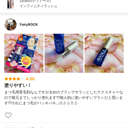
DEARS(ディアーズ)
インフィニティラッシュ
FairyROCK
4.00
塗りやすい！
まつ毛用育毛剤なんですが太めのブラシでサラッとしたテクスチャーな
ので根元までしっかり塗れます??個人的に使いやすいブラシだと思いま
す??それにまつ毛がバッキバキ…
続きを見る