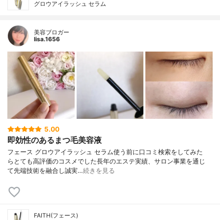
グロウアイラッシュ セラム
美容ブロガー
lisa.1656
5.00
即効性のあるまつ毛美容液
フェース グロウアイラッシュ セラム 使う前に口コミ検索をしてみた
ら とても高評価のコスメでした 長年のエステ実績、サロン事業を通じ
て 先端技術を融合し誠実…
続きを見る
FAITH(フェース)