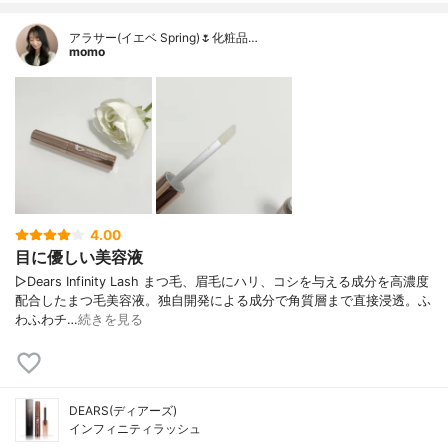
アラサー(イエベ Spring)🌷化粧品…
momo
4.00
目に優しい美容液
▷Dears Infinity Lash まつ毛、眉毛にハリ、コシを与える成分を高濃度
配合したまつ毛美容液。独自開発による成分で角質層まで直接浸透。ふ
わふわチ…
続きを見る
DEARS(ディアーズ)
インフィニティラッシュ