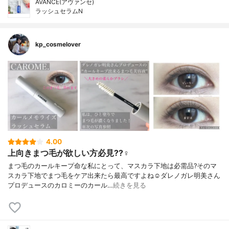
AVANCÉ(アヴァンセ)
ラッシュセラムN
kp_cosmelover
4.00
上向きまつ毛が欲しい方必見??‍♀️
まつ毛のカールキープ命な私にとって、マスカラ下地は必需品?そのマ
スカラ下地でまつ毛をケア出来たら最高ですよね☺️ダレノガレ明美さん
プロデュースのカロミーのカール…
続きを見る