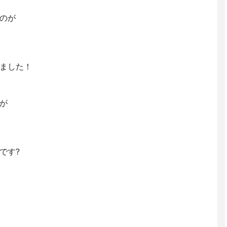
のが
ました！
が
です?