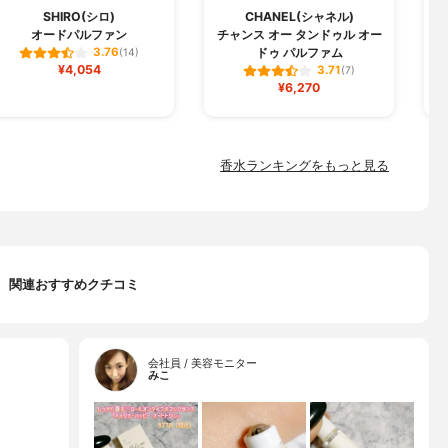
SHIRO(シロ)
CHANEL(シャネル)
オードパルファン
チャンス オー タンドゥル オー
ドゥ パルファム
3.76
(14)
¥4,054
3.71
(7)
¥6,270
香水ランキングをもっと見る
関連おすすめクチコミ
会社員 / 美容モニター
みこ