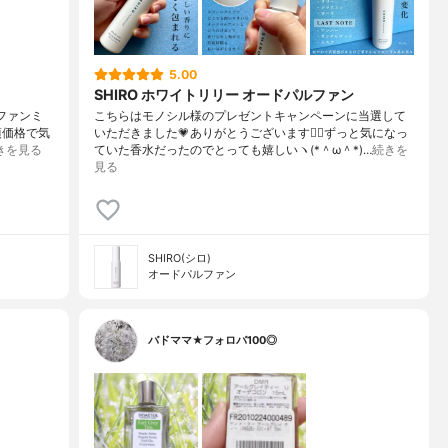
5.00
SHIRO ホワイトリリー オードパルファン
ルファンミ
こちらはモノシル様のプレゼントキャンペーンに当選して
頃価格で気
いただきました💗ありがとうございます🙇‍♀️ずっと気になっ
きを見る
ていた香水だったのでとっても嬉しいヽ(*＾ω＾*)…
続きを
見る
SHIRO(シロ)
オードパルファン
バドママ★フォロバ100◎