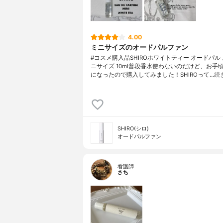
4.00
ミニサイズのオードパルファン
#コスメ購入品SHIROホワイトティー オードパ
ニサイズ 10ml普段香水使わないのだけど、お手
になったので購入してみました！SHIROって…
続
SHIRO(シロ)
オードパルファン
看護師
さち