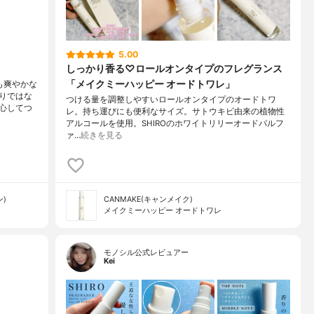
5.00
しっかり香る♡ロールオンタイプのフレグランス
「メイクミーハッピー オードトワレ」
も爽やかな
りではな
つける量を調整しやすいロールオンタイプのオードトワ
心してつ
レ。持ち運びにも便利なサイズ。サトウキビ由来の植物性
アルコールを使用。SHIROのホワイトリリーオードパルフ
ァ…
続きを見る
ン)
CANMAKE(キャンメイク)
メイクミーハッピー オードトワレ
モノシル公式レビュアー
Kei