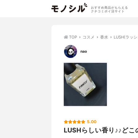
おすすめ商品がもらえる
クチコミポイ活サイト
TOP
コスメ
香水
LUSH(ラッ
nao
5.00
LUSHらしい香り♪♪ど