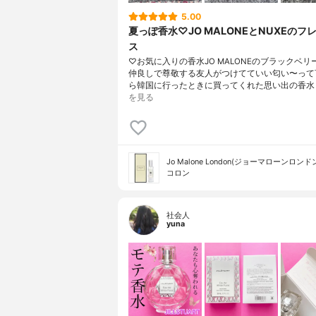
5.00
夏っぽ香水♡JO MALONEとNUXEのフ
ス
♡お気に入りの香水JO MALONEのブラックベリ
仲良しで尊敬する友人がつけてていい匂い〜って
ら韓国に行ったときに買ってくれた思い出の香水☺
を見る
Jo Malone London(ジョーマローンロンド
コロン
社会人
yuna