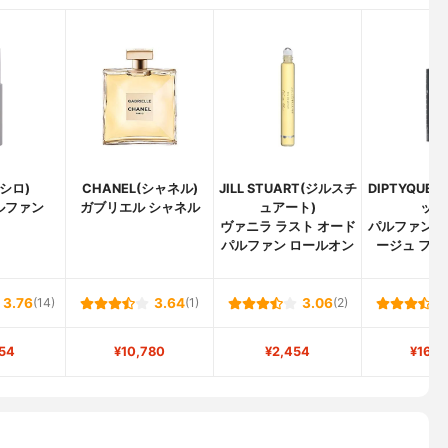
(シロ)
CHANEL(シャネル)
JILL STUART(ジルスチ
DIPTYQUE
ルファン
ガブリエル シャネル
ュアート)
ック
ヴァニラ ラスト オード
パルファン ド
パルファン ロールオン
ージュ フィ
3.76
(14)
3.64
(1)
3.06
(2)
54
¥10,780
¥2,454
¥16,5