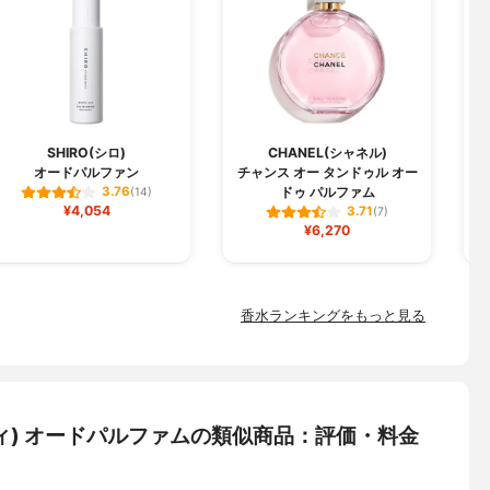
SHIRO(シロ)
CHANEL(シャネル)
オードパルファン
チャンス オー タンドゥル オー
ドゥ パルファム
3.76
(14)
¥4,054
3.71
(7)
¥6,270
香水ランキングをもっと見る
ラディ) オードパルファムの類似商品：評価・料金