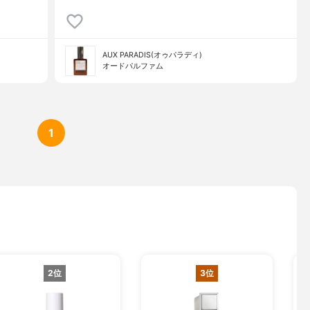
AUX PARADIS(オゥパラディ)
オードパルファム
1
2位
3位