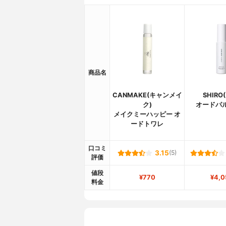
商品名
CANMAKE(キャンメイ
SHIRO
ク)
オードパ
メイクミーハッピー オ
ードトワレ
口コミ
3.15
(5)
評価
値段
¥770
¥4,0
料金