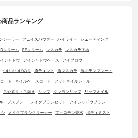
め商品ランキング
ンシーラー
フェイスパウダー
ハイライト
シェーディング
DDクリーム
EEクリーム
マスカラ
マスカラ下地
イシャドウ
アイシャドウベース
アイブロウ
つけまつげのり
眉ティント
眉マスカラ
眉毛テンプレート
コート
ネイルベースコート
フットネイルシール
爪やすり・爪磨き
リップ
クレヨンリップ
リップオイル
キープスプレー
メイクブラシセット
アイシャドウブラシ
ラシ
メイクブラシクリーナー
フェロモン香水
ボディミスト