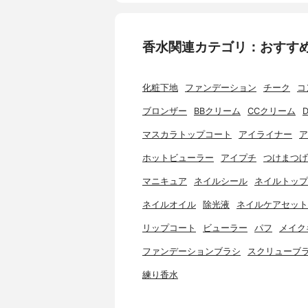
香水関連カテゴリ：おすす
化粧下地
ファンデーション
チーク
コ
ブロンザー
BBクリーム
CCクリーム
マスカラトップコート
アイライナー
ア
ホットビューラー
アイプチ
つけまつげ
マニキュア
ネイルシール
ネイルトップ
ネイルオイル
除光液
ネイルケアセット
リップコート
ビューラー
パフ
メイク
ファンデーションブラシ
スクリューブ
練り香水