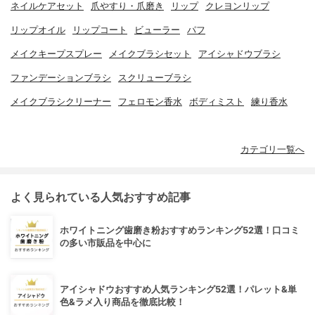
ネイルケアセット
爪やすり・爪磨き
リップ
クレヨンリップ
リップオイル
リップコート
ビューラー
パフ
メイクキープスプレー
メイクブラシセット
アイシャドウブラシ
ファンデーションブラシ
スクリューブラシ
メイクブラシクリーナー
フェロモン香水
ボディミスト
練り香水
カテゴリ一覧へ
よく見られている人気おすすめ記事
ホワイトニング歯磨き粉おすすめランキング52選！口コミ
の多い市販品を中心に
アイシャドウおすすめ人気ランキング52選！パレット&単
色&ラメ入り商品を徹底比較！