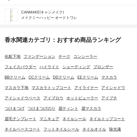
CANMAKE(キャンメイク)
メイクミーハッピー オードトワレ
香水関連カテゴリ：おすすめ商品ランキング
化粧下地
ファンデーション
チーク
コンシーラー
フェイスパウダー
ハイライト
シェーディング
ブロンザー
BBクリーム
CCクリーム
DDクリーム
EEクリーム
マスカラ
マスカラ下地
マスカラトップコート
アイライナー
アイシャドウ
アイシャドウベース
アイブロウ
ホットビューラー
アイプチ
つけまつげ
つけまつげのり
眉ティント
眉マスカラ
眉毛テンプレート
マニキュア
ネイルシール
ネイルトップコート
ネイルベースコート
フットネイルシール
ネイルオイル
除光液