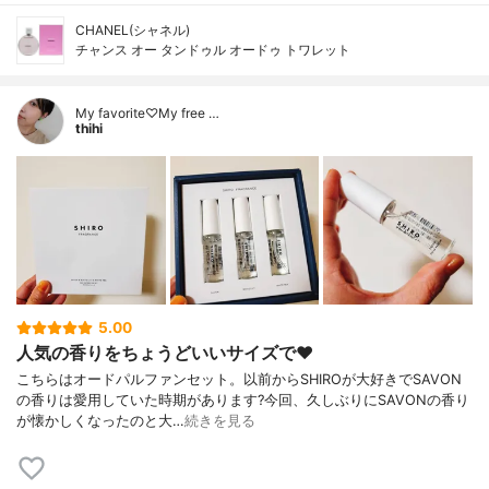
CHANEL(シャネル)
チャンス オー タンドゥル オードゥ トワレット
My favorite♡My free …
thihi
5.00
人気の香りをちょうどいいサイズで❤️
こちらはオードパルファンセット。以前からSHIROが大好きでSAVON
の香りは愛用していた時期があります?今回、久しぶりにSAVONの香り
が懐かしくなったのと大…
続きを見る