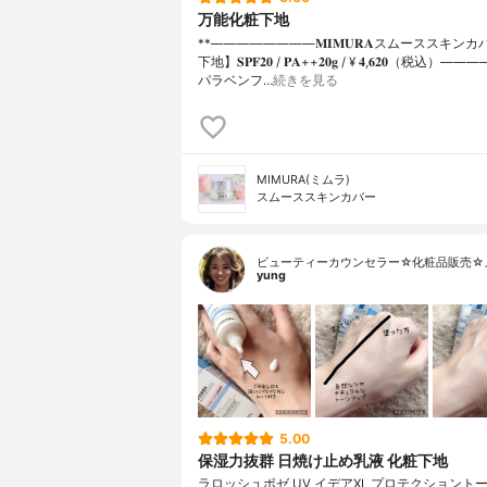
万能化粧下地
**⁡⁡⁡————————⁡𝐌𝐈𝐌𝐔𝐑𝐀スムーススキ
下地】𝐒𝐏𝐅𝟐𝟎 / 𝐏𝐀++⁡𝟐𝟎𝐠 / ¥ 𝟒,𝟔𝟐𝟎（税込
パラベンフ…
続きを見る
MIMURA(ミムラ)
スムーススキンカバー
ビューティーカウンセラー☆化粧品販売☆
yung
5.00
保湿力抜群 日焼け止め乳液 化粧下地
ラロッシュポゼ UV イデアXL プロテクショント