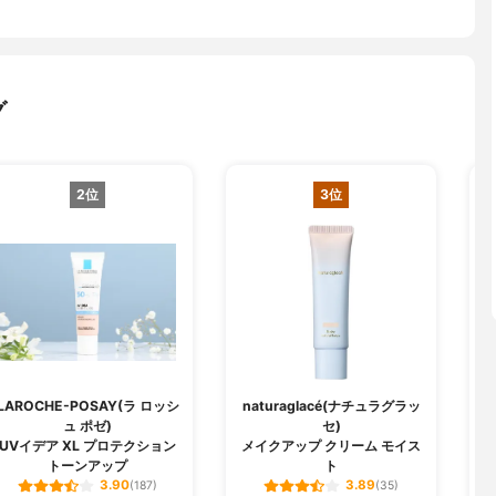
グ
2位
3位
LAROCHE-POSAY(ラ ロッシ
naturaglacé(ナチュラグラッ
ュ ポゼ)
セ)
U
UVイデア XL プロテクション
メイクアップ クリーム モイス
トーンアップ
ト
3.90
3.89
(187)
(35)