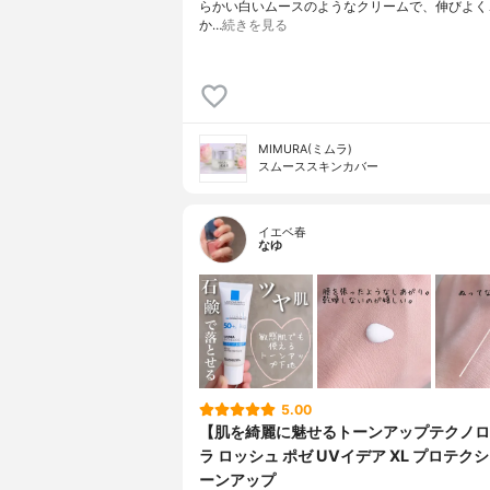
らかい白いムースのようなクリームで、伸びよく
か…
続きを見る
MIMURA(ミムラ)
スムーススキンカバー
イエベ春
なゆ
5.00
【肌を綺麗に魅せるトーンアップテクノロ
ラ ロッシュ ポゼ UVイデア XL プロテク
ーンアップ