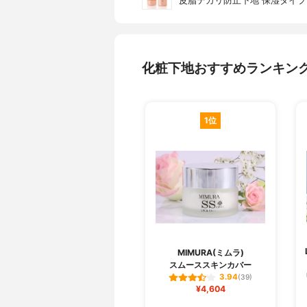
皮脂テカリ防止下地 保湿タイプ
化粧下地おすすめランキン
1位
MIMURA(ミムラ)
スムーススキンカバー
3.94
(39)
¥4,604