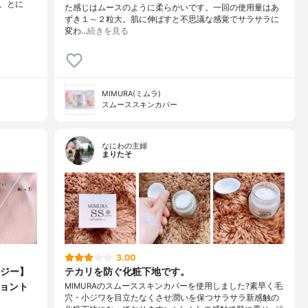
、とに
た感じはムースのように柔らかいです。一回の使用量はあ
ずき１～２粒大。肌に伸ばすと不思議な感覚でサラサラに
変わ…
続きを見る
MIMURA(ミムラ)
スムーススキンカバー
なにわの主婦
まりたそ
3.00
ジー】
テカリを防ぐ化粧下地です。
ショント
MIMURAのスムーススキンカバーを使用しました?素早く毛
穴・小ジワを目立たなくさせ潤いを保つサラサラ新感触の