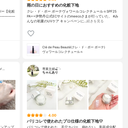
雨の日におすすめの化粧下地
ンカバー【化粧
クレ・ド・ポー ボーテヴォワールコレクチュールｎSPF25
）⁡————————
PA++伊勢丹公式ECサイトのmeecoさまが行っていた、 #み
んなの初夏のUVケア キャンペーンに…
続きを見る
Clé de Peau Beauté(クレ・ド・ポー ボーテ)
ヴォワールコレクチュールｎ
メ…
専業主婦🍒´-
ちゃんあり
4.00
パリコレで使われたプロ仕様の化粧下地♡
ーンアップ
パリコレで使われた、毛穴カバー、崩れない、美容成分配