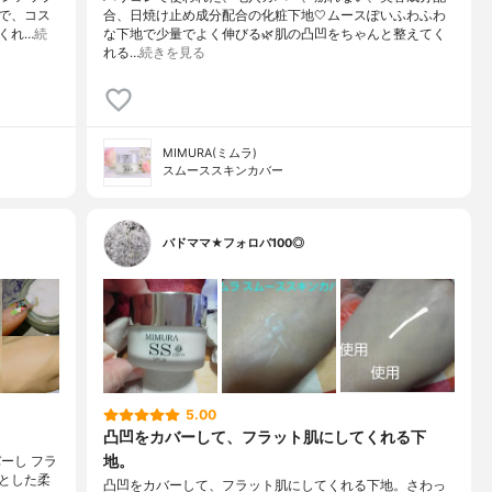
で、コス
合、日焼け止め成分配合の化粧下地🤍ムースぽいふわふわ
くれ…
続
な下地で少量でよく伸びる🌿肌の凸凹をちゃんと整えてく
れる…
続きを見る
MIMURA(ミムラ)
スムーススキンカバー
バドママ★フォロバ100◎
5.00
凸凹をカバーして、フラット肌にしてくれる下
地。
ーし フラ
とした柔
凸凹をカバーして、フラット肌にしてくれる下地。さわっ