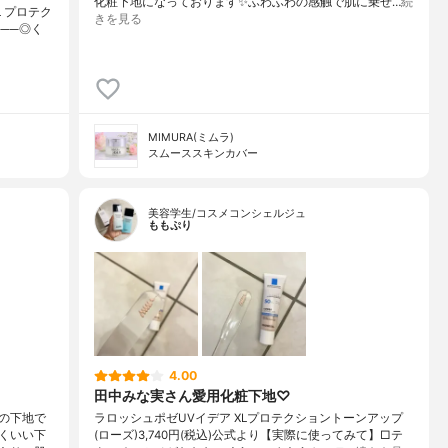
化粧下地になっております✨ふわふわの感触で肌に乗せ…
続
L プロテク
きを見る
───◎く
MIMURA(ミムラ)
スムーススキンカバー
美容学生/コスメコンシェルジュ
ももぷり
4.00
田中みな実さん愛用化粧下地♡
の下地で
ラロッシュポゼUVイデア XLプロテクショントーンアップ
くいい下
(ローズ)3,740円(税込)公式より【実際に使ってみて】□テ