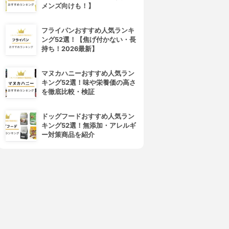
メンズ向けも！】
フライパンおすすめ人気ランキ
ング52選！【焦げ付かない・長
持ち！2026最新】
マヌカハニーおすすめ人気ラン
キング52選！味や栄養価の高さ
4位
5位
を徹底比較・検証
ドッグフードおすすめ人気ラン
キング52選！無添加・アレルギ
ー対策商品を紹介
CEZANNE(セザンヌ)
Obagi(オバジ)
VウルトラフィットベースEX
マルチプロテクト UV乳液
3.87
3.85
(18)
(3)
¥748
¥2,515