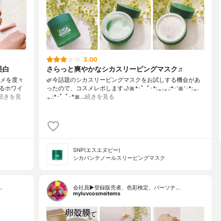
3.00
美白
さらっと爽やかなシカスリーピングマスク♬
スメを度々
🌿今話題のシカスリーピングマスクをお試しする機会があ
きるホワイ
ったので、コスメレポします🌙⁡⁡🎀*･゜ﾟ･*:.｡..｡.:*･'🎀'･*:.｡.
続きを見
.｡.:*･゜ﾟ･*🎀…
続きを見る
SNP(エスエヌピー)
シカパンテノールスリーピングマスク
…
会社員▶︎登録販売者、色彩検定、パーソナ…
myluvcosmeitems