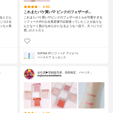
4.00
これまたパケ買い♡ ピンクのフェザーボ...
るとどん
これまたパケ買い♡ピンクのフェザーボトルが可愛すぎる
につける
ソフィーナiPの土台美容液♡以前使っていたことがありな
っちゃ美
んとなーく肌がなめらかになるような一品で、久々にリピ
買…
続きを見る
SOFINA iP(ソフィーナ アイピー)
ベースケア エッセンス
…
会社員▶︎登録販売者、色彩検定、パーソナ…
myluvcosmeitems