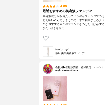
4.00
最近おすすめの美容液ファンデ♡
美容液成分が相当入っているのかスポンジでつけ
どん吸い込んでしまうので、手で馴染ませるよう
のがおすすめ♡このファンデをつけた日は必ずめ
肌だ…
続きを見る
HAKU(ハク)
薬用 美白美容液ファンデ
会社員▶︎登録販売者、色彩検定、パーソナ
myluvcosmeitems