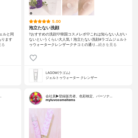
5.00
泡立たない洗顔
ジェルと同
? おすすめの洗顔♡ 韓国コスメレポ♡ これは知らない人がい
あります
ないというくらい大人気！ 泡立たない洗顔 #ラゴムジェルト
見る
ゥウォータークレンザー クチコミの通り…
続きを見る
LAGOM(ラゴム)
ジェルトゥウォーター クレンザー
…
会社員▶︎登録販売者、色彩検定、パーソナ…
myluvcosmeitems