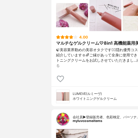
4.00
マルチなゲルクリーム♡8in1 高機能薬用
🍃美容業界勤めの美容オタクです💁‍♀️⁡隠れ優秀コ
紹介しています☺️🌈⁡⁡ご縁があって全身に使用で
トニングクリームをお試しさせていただきまし…
る
LUMEVE(ルミーヴ)
ホワイトニングゲルクリーム
会社員▶︎登録販売者、色彩検定、パーソナ
myluvcosmeitems