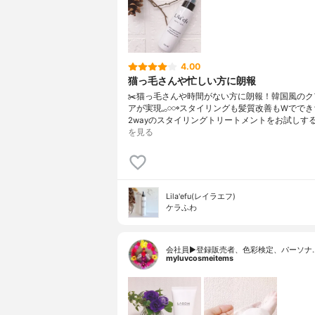
4.00
猫っ毛さんや忙しい方に朗報
✂️猫っ毛さんや時間がない方に朗報！韓国風のク
アが実現𓈒𓂂𓏸𓏸꙳スタイリングも髪質改善もWでで
2wayのスタイリングトリートメントをお試しす
を見る
Lila'efu(レイラエフ)
ケラふわ
会社員▶︎登録販売者、色彩検定、パーソナ
myluvcosmeitems