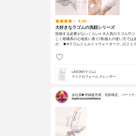
4.00
大好きなラゴムの洗顔シリーズ
投稿する必要がないくらい← 大人気のラゴム♡ 
じく 柑橘系の心地良い香り? 私個人の使い方では
が、 ▶︎#ラゴムジェルトゥウォーターク…
続きを
LAGOM(ラゴム)
マイクロフォーム クレンザー
会社員▶︎登録販売者、色彩検定、パーソナ
myluvcosmeitems