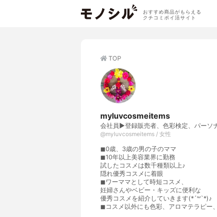
おすすめ商品がもらえる
クチコミポイ活サイト
TOP
myluvcosmeitems
会社員▶︎登録販売者、色彩検定、パーソ
@myluvcosmeitems / 女性
◼︎0歳、3歳の男の子のママ
◼︎10年以上美容業界に勤務
試したコスメは数千種類以上♪
隠れ優秀コスメに着眼
◼︎ワーママとして時短コスメ、
妊婦さんやベビー・キッズに便利な
優秀コスメを紹介していきます(*´꒳`*)♪
◼︎コスメ以外にも色彩、アロマテラピ