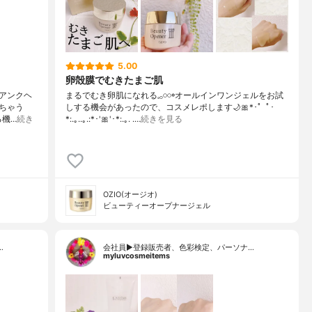
5.00
卵殻膜でむきたまご肌
アンクヘ
まるでむき卵肌になれる𓈒𓂂𓏸𓏸꙳オールインワンジェルをお試
きちゃう
しする機会があったので、コスメレポします🌙⁡⁡🎀*･゜ﾟ･
る機…
続き
*:.｡..｡.:*･'🎀'･*:.｡. .…
続きを見る
OZIO(オージオ)
ビューティーオープナージェル
…
会社員▶︎登録販売者、色彩検定、パーソナ…
myluvcosmeitems