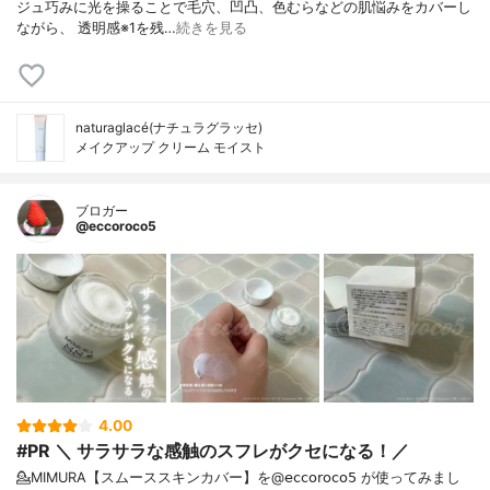
ジュ巧みに光を操ることで毛穴、凹凸、色むらなどの肌悩みをカバーし
ながら、 透明感※1を残…
続きを見る
naturaglacé(ナチュラグラッセ)
メイクアップ クリーム モイスト
ブロガー
@eccoroco5
4.00
#PR ＼ サラサラな感触のスフレがクセになる！／
💁MIMURA【スムーススキンカバー】を@𝖾𝖼𝖼𝗈𝗋𝗈𝖼𝗈𝟧 が使ってみまし