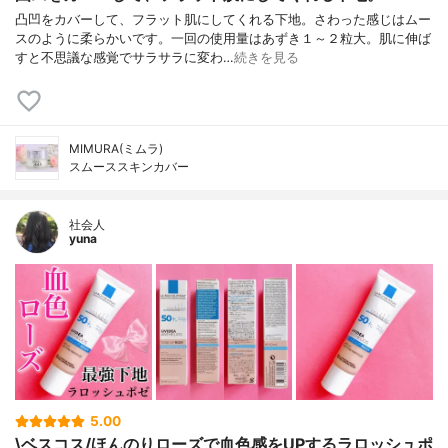
凸凹をカバーして、フラット肌にしてくれる下地。さわった感じはムー
スのように柔らかいです。一回の使用量はあずき１～２粒大。肌に伸ば
すと不思議な感覚でサラサラに変わ…
続きを見る
MIMURA(ミムラ)
スムーススキンカバー
社会人
yuna
5.00
\ベスコス/ほんのりローズで血色感をUPするラロッシュポ