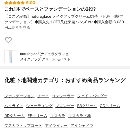
5.00
これ1本でベースとファンデーションの2役?
【コスメ記録】naturaglace メイクアップクリーム01番 〈化粧下地/フ
ァンデーション〉◆購入先:LOFT又は東急ハンズ etc◆購入金額:3,080
円…
続きを見る
naturaglacé(ナチュラグラッセ)
メイクアップ クリーム モイスト
化粧下地関連カテゴリ：おすすめ商品ランキング
ファンデーション
チーク
コンシーラー
フェイスパウダー
ハイライト
シェーディング
ブロンザー
BBクリーム
CCクリーム
DDクリーム
EEクリーム
マスカラ
マスカラ下地
マスカラトップコート
アイライナー
アイシャドウ