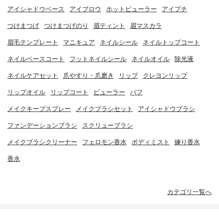
アイシャドウベース
アイブロウ
ホットビューラー
アイプチ
つけまつげ
つけまつげのり
眉ティント
眉マスカラ
眉毛テンプレート
マニキュア
ネイルシール
ネイルトップコート
ネイルベースコート
フットネイルシール
ネイルオイル
除光液
ネイルケアセット
爪やすり・爪磨き
リップ
クレヨンリップ
リップオイル
リップコート
ビューラー
パフ
メイクキープスプレー
メイクブラシセット
アイシャドウブラシ
ファンデーションブラシ
スクリューブラシ
メイクブラシクリーナー
フェロモン香水
ボディミスト
練り香水
香水
カテゴリ一覧へ