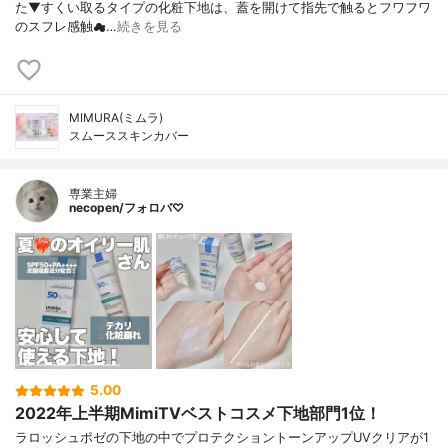
た⁡⁡▼⁡すくい取るタイプの化粧下地は、蓋を開けて指先で触るとフワフワ
のスフレ感触☁…
続きを見る
MIMURA(ミムラ)
スムーススキンカバー
専業主婦
necopen/フォロバ♡
5.00
2022年上半期MimiTVベストコスメ下地部門1位！
ラロッシュポゼの下地の中でプロテクショントーンアップUVクリアが1