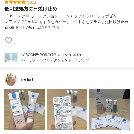
5.00
低刺激処方の日焼け止め
『UVイデアXL プロテクショントーンアップ / ラロッシュポゼ?』トー
ンアップでツヤ肌✨くすみをカバーし、明るさをプラスした日焼け止め
&化粧下地✨?Point…
続きを見る
LAROCHE-POSAY(ラ ロッシュ ポゼ)
UVイデア XL プロテクショントーンアップ
i ro ha !