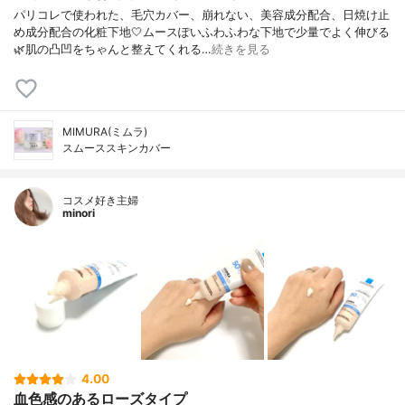
パリコレで使われた、毛穴カバー、崩れない、美容成分配合、日焼け止
め成分配合の化粧下地🤍ムースぽいふわふわな下地で少量でよく伸びる
🌿肌の凸凹をちゃんと整えてくれる…
続きを見る
MIMURA(ミムラ)
スムーススキンカバー
コスメ好き主婦
minori
4.00
血色感のあるローズタイプ