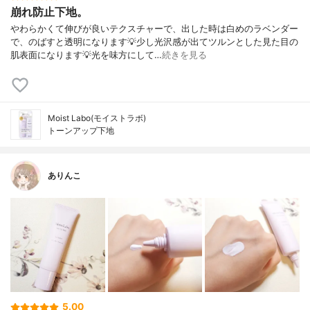
崩れ防止下地。
やわらかくて伸びが良いテクスチャーで、出した時は白めのラベンダー
で、のばすと透明になります💡少し光沢感が出てツルンとした見た目の
肌表面になります💡光を味方にして…
続きを見る
Moist Labo(モイストラボ)
トーンアップ下地
ありんこ
5.00