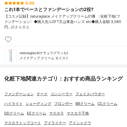
5.00
これ1本でベースとファンデーションの2役?
【コスメ記録】naturaglace メイクアップクリーム01番 〈化粧下地/フ
ァンデーション〉◆購入先:LOFT又は東急ハンズ etc◆購入金額:3,080
円…
続きを見る
naturaglacé(ナチュラグラッセ)
メイクアップ クリーム モイスト
化粧下地関連カテゴリ：おすすめ商品ランキング
ファンデーション
チーク
コンシーラー
フェイスパウダー
ハイライト
シェーディング
ブロンザー
BBクリーム
CCクリーム
DDクリーム
EEクリーム
マスカラ
マスカラ下地
マスカラトップコート
アイライナー
アイシャドウ