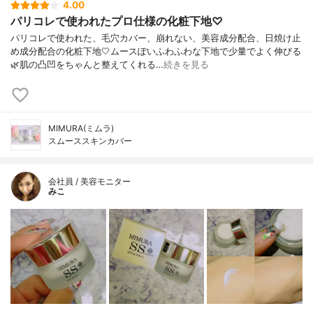
4.00
パリコレで使われたプロ仕様の化粧下地♡
パリコレで使われた、毛穴カバー、崩れない、美容成分配合、日焼け止
め成分配合の化粧下地🤍ムースぽいふわふわな下地で少量でよく伸びる
🌿肌の凸凹をちゃんと整えてくれる…
続きを見る
MIMURA(ミムラ)
スムーススキンカバー
会社員 / 美容モニター
みこ