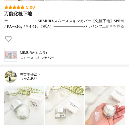
5.00
万能化粧下地
**⁡⁡⁡————————⁡𝐌𝐈𝐌𝐔𝐑𝐀スムーススキンカバー【化粧下地】𝐒𝐏𝐅𝟐𝟎
/ 𝐏𝐀++⁡𝟐𝟎𝐠 / ¥ 𝟒,𝟔𝟐𝟎（税込）⁡————————パラベンフ…
続きを見る
MIMURA(ミムラ)
スムーススキンカバー
専業主婦🍒´-
ちゃんあり