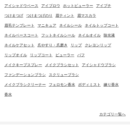
アイシャドウベース
アイブロウ
ホットビューラー
アイプチ
つけまつげ
つけまつげのり
眉ティント
眉マスカラ
眉毛テンプレート
マニキュア
ネイルシール
ネイルトップコート
ネイルベースコート
フットネイルシール
ネイルオイル
除光液
ネイルケアセット
爪やすり・爪磨き
リップ
クレヨンリップ
リップオイル
リップコート
ビューラー
パフ
メイクキープスプレー
メイクブラシセット
アイシャドウブラシ
ファンデーションブラシ
スクリューブラシ
メイクブラシクリーナー
フェロモン香水
ボディミスト
練り香水
香水
カテゴリ一覧へ