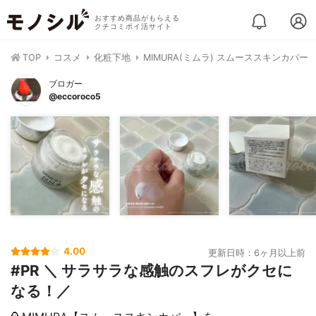
おすすめ商品がもらえる
クチコミポイ活サイト
TOP
コスメ
化粧下地
MIMURA(ミムラ) スムーススキンカバー
ブロガー
@eccoroco5
4.00
更新日時：6ヶ月以上前
#PR ＼ サラサラな感触のスフレがクセに
なる！／