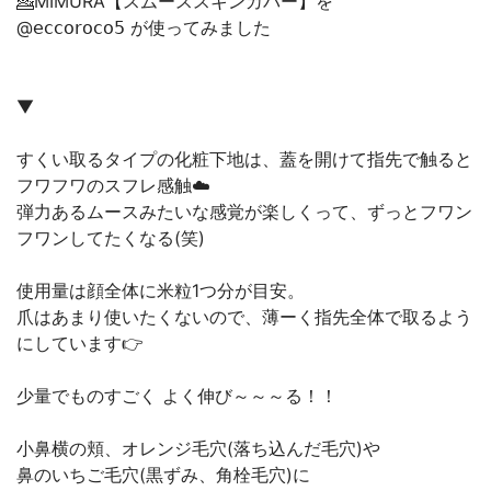
💁MIMURA【スムーススキンカバー】を
@𝖾𝖼𝖼𝗈𝗋𝗈𝖼𝗈𝟧 が使ってみました
▼
すくい取るタイプの化粧下地は、蓋を開けて指先で触ると
フワフワのスフレ感触☁️
弾力あるムースみたいな感覚が楽しくって、ずっとフワン
フワンしてたくなる(笑)
使用量は顔全体に米粒1つ分が目安。
爪はあまり使いたくないので、薄ーく指先全体で取るよう
にしています👉
少量でものすごく よく伸び～～～る！！
小鼻横の頬、オレンジ毛穴(落ち込んだ毛穴)や
鼻のいちご毛穴(黒ずみ、角栓毛穴)に