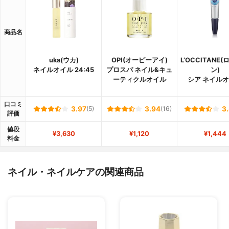
商品名
uka(ウカ)
OPI(オーピーアイ)
L’OCCITANE
ネイルオイル 24:45
プロスパ ネイル&キュ
ン)
ーティクルオイル
シア ネイル
口コミ
3.97
(5)
3.94
(16)
3
評価
値段
¥3,630
¥1,120
¥1,444
料金
ネイル・ネイルケアの関連商品