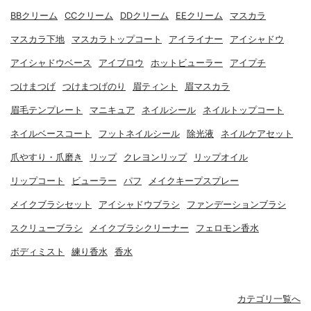
BBクリーム
CCクリーム
DDクリーム
EEクリーム
マスカラ
マスカラ下地
マスカラトップコート
アイライナー
アイシャドウ
アイシャドウベース
アイブロウ
ホットビューラー
アイプチ
つけまつげ
つけまつげのり
眉ティント
眉マスカラ
眉毛テンプレート
マニキュア
ネイルシール
ネイルトップコート
ネイルベースコート
フットネイルシール
除光液
ネイルケアセット
爪やすり・爪磨き
リップ
クレヨンリップ
リップオイル
リップコート
ビューラー
パフ
メイクキープスプレー
メイクブラシセット
アイシャドウブラシ
ファンデーションブラシ
スクリューブラシ
メイクブラシクリーナー
フェロモン香水
ボディミスト
練り香水
香水
カテゴリ一覧へ