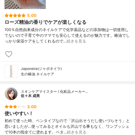
5.00
ローズ精油の香りでケアが楽しくなる
100％自然由来成分のネイルケアで化学薬品などの添加物は一切使用し
てないので子育て中のママでも安心して使えるのが魅力です。椿油でし
っかり保湿ケアをしてくれるので…
続きを見る
Japoneira(ジャポネイラ)
生の椿油 ネイルケア
スキンケアマイスター / 化粧品メーカー…
佐々木 成美
3.00
使いやすい！
初めて使った時、ペンタイプなので「沢山出そうだし使いづらそう」と
思いましたが…使ってみるとオイルも沢山でる事もなく、ワンプッシュ
で10本の指全てに塗れます。ベタ…
続きを見る