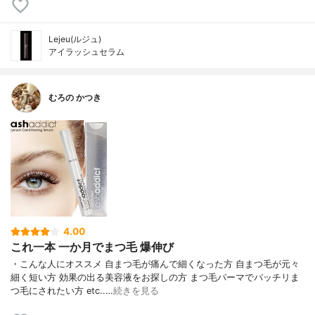
Lejeu(ルジュ)
アイラッシュセラム
むろの かつき
4.00
これ一本 一か月でまつ毛 爆伸び
・こんな人にオススメ 自まつ毛が痛んで細くなった方 自まつ毛が元々
細く短い方 効果の出る美容液をお探しの方 まつ毛パーマでバッチリま
つ毛にされたい方 etc..…
続きを見る