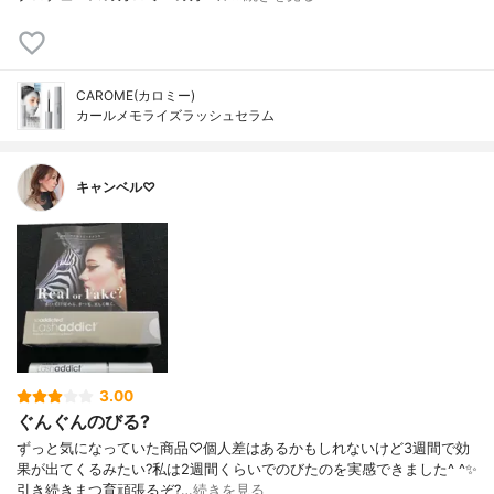
CAROME(カロミー)
カールメモライズラッシュセラム
キャンベル♡
3.00
ぐんぐんのびる?
ずっと気になっていた商品♡個人差はあるかもしれないけど3週間で効
果が出てくるみたい?私は2週間くらいでのびたのを実感できました^ ^✨
引き続きまつ育頑張るぞ?…
続きを見る