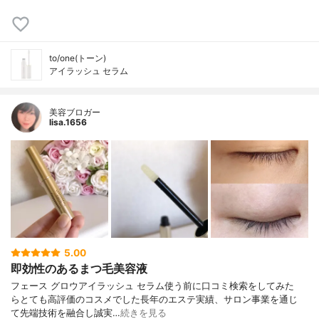
to/one(トーン)
アイラッシュ セラム
美容ブロガー
lisa.1656
5.00
即効性のあるまつ毛美容液
フェース グロウアイラッシュ セラム 使う前に口コミ検索をしてみた
ら とても高評価のコスメでした 長年のエステ実績、サロン事業を通じ
て 先端技術を融合し誠実…
続きを見る