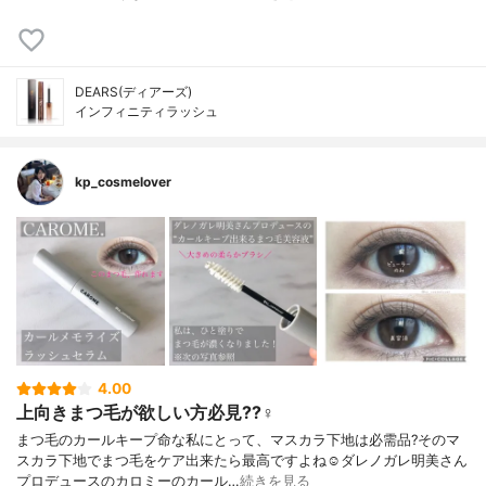
DEARS(ディアーズ)
インフィニティラッシュ
kp_cosmelover
4.00
上向きまつ毛が欲しい方必見??‍♀️
まつ毛のカールキープ命な私にとって、マスカラ下地は必需品?そのマ
スカラ下地でまつ毛をケア出来たら最高ですよね☺️ダレノガレ明美さん
プロデュースのカロミーのカール…
続きを見る