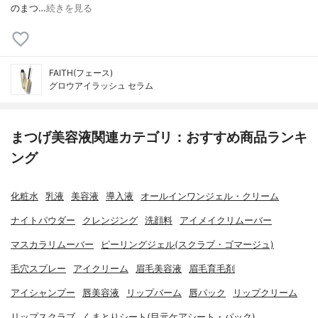
のまつ…
続きを見る
FAITH(フェース)
グロウアイラッシュ セラム
まつげ美容液関連カテゴリ：おすすめ商品ランキ
ング
化粧水
乳液
美容液
導入液
オールインワンジェル・クリーム
ナイトパウダー
クレンジング
洗顔料
アイメイクリムーバー
マスカラリムーバー
ピーリングジェル(スクラブ・ゴマージュ)
毛穴スプレー
アイクリーム
眉毛美容液
眉毛育毛剤
アイシャンプー
唇美容液
リップバーム
唇パック
リップクリーム
リップスクラブ
くまとりシート(目元ケアシート・パック)