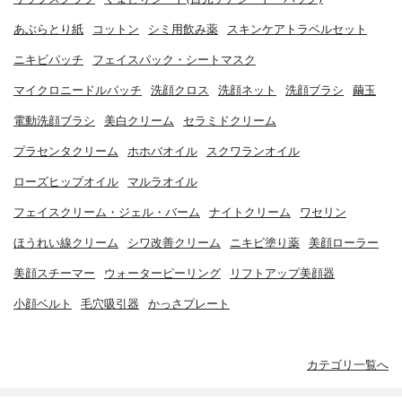
あぶらとり紙
コットン
シミ用飲み薬
スキンケアトラベルセット
ニキビパッチ
フェイスパック・シートマスク
マイクロニードルパッチ
洗顔クロス
洗顔ネット
洗顔ブラシ
繭玉
電動洗顔ブラシ
美白クリーム
セラミドクリーム
プラセンタクリーム
ホホバオイル
スクワランオイル
ローズヒップオイル
マルラオイル
フェイスクリーム・ジェル・バーム
ナイトクリーム
ワセリン
ほうれい線クリーム
シワ改善クリーム
ニキビ塗り薬
美顔ローラー
美顔スチーマー
ウォーターピーリング
リフトアップ美顔器
小顔ベルト
毛穴吸引器
かっさプレート
カテゴリ一覧へ