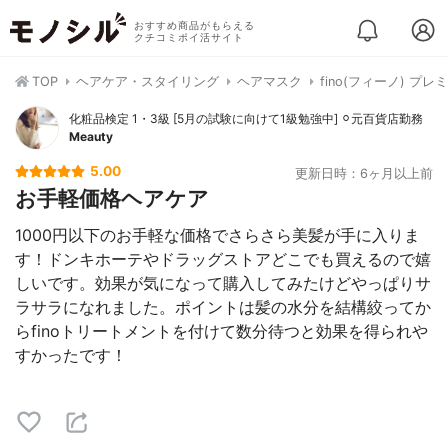
おすすめ商品がもらえる
クチコミポイ活サイト
TOP
ヘアケア・スタイリング
ヘアマスク
fino(フィーノ) 
化粧品検定 1・3級 [5月の試験に向けて1級勉強中] ⚪︎元百貨店勤務
Meauty
5.00
更新日時：6ヶ月以上前
お手軽価格ヘアケア
1000円以下のお手軽な価格でさらさら美髪が手に入りま
す！ドンキホーテやドラッグストアどこでも買えるので嬉
しいです。効果が気になって購入してみたけどやっぱりサ
ラサラになれました。ポイントは髪の水分を結構絞ってか
らfinoトリートメントを付けて数分待つと効果を得られや
すかったです！