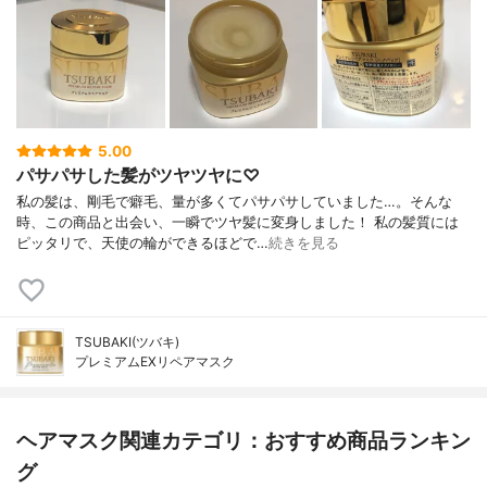
5.00
パサパサした髪がツヤツヤに♡
私の髪は、剛毛で癖毛、量が多くてパサパサしていました…。そんな
時、この商品と出会い、一瞬でツヤ髪に変身しました！ 私の髪質には
ピッタリで、天使の輪ができるほどで…
続きを見る
TSUBAKI(ツバキ)
プレミアムEXリペアマスク
ヘアマスク関連カテゴリ：おすすめ商品ランキン
グ