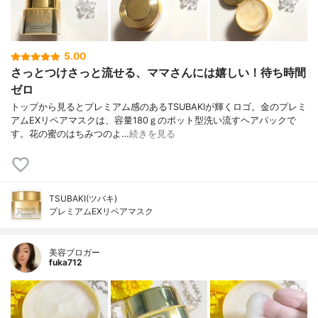
5.00
さっとつけさっと流せる、ママさんには嬉しい！待ち時間
ゼロ
トップから見るとプレミアム感のあるTSUBAKIが輝くロゴ。金のプレミ
アムEXリペアマスクは、容量180ｇのポット型洗い流すヘアパックで
す。花の蜜のはちみつのよ…
続きを見る
TSUBAKI(ツバキ)
プレミアムEXリペアマスク
美容ブロガー
fuka712