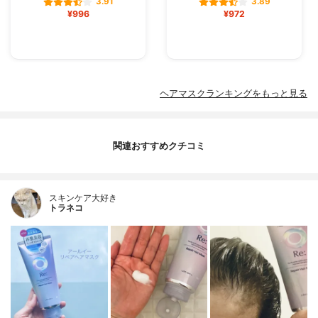
3.91
3.89
¥996
¥972
ヘアマスクランキングをもっと見る
関連おすすめクチコミ
スキンケア大好き
トラネコ