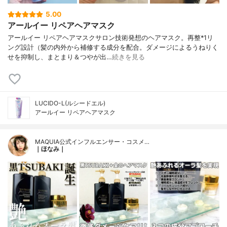
5.00
アールイー リペアヘアマスク
アールイー リペアヘアマスクサロン技術発想のヘアマスク。再整*1リ
ング設計（髪の内外から補修する成分を配合。ダメージによるうねりく
せを抑制し、まとまり＆つやが出…
続きを見る
LUCIDO-L(ルシードエル)
アールイー リペアヘアマスク
MAQUIA公式インフルエンサー・コスメ…
｜ほなみ｜