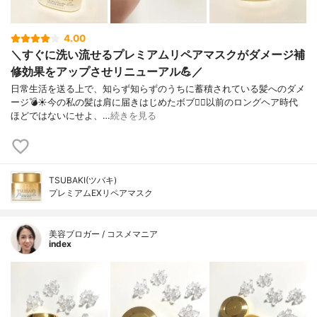
4.00
＼すぐに洗い流せるプレミアムリペアマスクがダメージ補
修効果をアップさせリニューアル💪／
日常生活を送る上で、知らず知らずのうちに蓄積されている髪へのダメ
ージ💣☀️⁡⁡今の私の髪は肩に届きはじめたボブ🙋‍♀️⁡以前のロングヘア時代
ほどではないにせよ、…
続きを見る
TSUBAKI(ツバキ)
プレミアムEXリペアマスク
美容ブロガー / コスメマニア
index