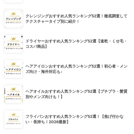
クレンジングおすすめ人気ランキング52選！徹底調査して
テクスチャータイプ別に紹介！
ドライヤーおすすめ人気ランキング52選【速乾・くせ毛・
コスパ商品】
ヘアアイロンおすすめ人気ランキング52選！初心者・メン
ズ向け・海外対応も♪
ヘアオイルおすすめ人気ランキング52選【プチプラ・髪質
別やメンズ向けも！】
フライパンおすすめ人気ランキング52選！【焦げ付かな
い・長持ち！2026最新】