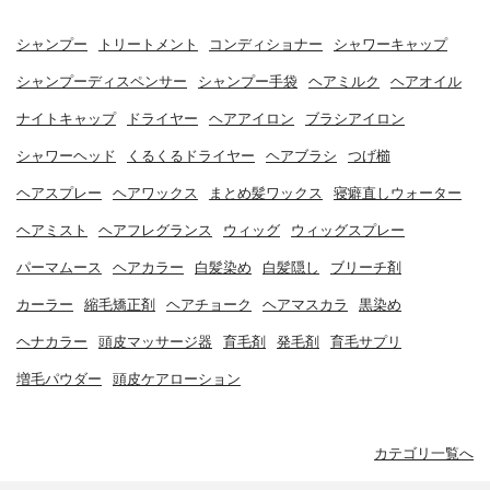
シャンプー
トリートメント
コンディショナー
シャワーキャップ
シャンプーディスペンサー
シャンプー手袋
ヘアミルク
ヘアオイル
ナイトキャップ
ドライヤー
ヘアアイロン
ブラシアイロン
シャワーヘッド
くるくるドライヤー
ヘアブラシ
つげ櫛
ヘアスプレー
ヘアワックス
まとめ髪ワックス
寝癖直しウォーター
ヘアミスト
ヘアフレグランス
ウィッグ
ウィッグスプレー
パーマムース
ヘアカラー
白髪染め
白髪隠し
ブリーチ剤
カーラー
縮毛矯正剤
ヘアチョーク
ヘアマスカラ
黒染め
ヘナカラー
頭皮マッサージ器
育毛剤
発毛剤
育毛サプリ
増毛パウダー
頭皮ケアローション
カテゴリ一覧へ