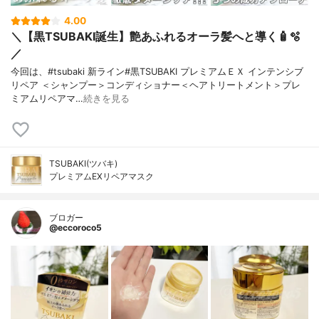
4.00
＼【黒TSUBAKI誕生】艶あふれるオーラ髪へと導く🧴🫧
／
今回は、#tsubaki 新ライン#黒TSUBAKI プレミアムＥＸ インテンシブ
リペア ＜シャンプー＞コンディショナー＜ヘアトリートメント＞プレ
ミアムリペアマ…
続きを見る
TSUBAKI(ツバキ)
プレミアムEXリペアマスク
ブロガー
@eccoroco5