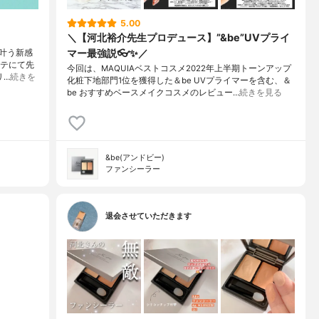
5.00
＼【河北裕介先生プロデュース】”&be”UVプライ
マー最強説👓✨／
叶う新感
ーテにて先
今回は、MAQUIAベストコスメ2022年上半期トーンアップ
リ…
続きを
化粧下地部門1位を獲得した＆be UVプライマーを含む、＆
be おすすめベースメイクコスメのレビュー…
続きを見る
&be(アンドビー)
ファンシーラー
退会させていただきます