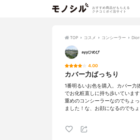
おすすめ商品がもらえる
クチコミポイ活サイト
TOP
コスメ
コンシーラー
Di
ayyひめぴ
4.00
カバー力ばっちり
1番明るいお色を購入。カバー力
でお化粧直しに持ち歩いています。フ
重めのコンシーラーなのでちょっ
ました！な、お顔になるのでちょ