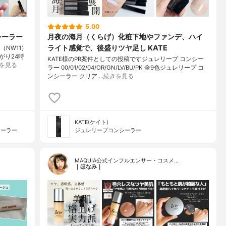
5.00
シーラー
月夜の海月（くらげ）化粧下地やファンデ、ハイ
ライト感覚で、後盛りツヤ足し KATE
（NW11）
がり24時
KATE様のPR案件としての投稿ですジュレリープ コンシー
を見る
ラー 00/01/02/04/OR/GN/LV/BU/PK 全9色ジュレリープ コ
ンシーラー クリア …
続きを見る
KATE(ケイト)
シーラー
ジュレリープコンシーラー
MAQUIA公式インフルエンサー・コスメ…
｜ほなみ｜