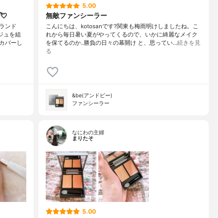
5.00
💘
無敵ファンシーラー
ランド
こんにちは、kotosanです?関東も梅雨明けしましたね。こ
ジュを組
れから毎日暑い夏がやってくるので、いかに綺麗なメイク
カバーし
を保てるのか..勝負の日々の幕開け と、思ってい…
続きを見
る
&be(アンドビー)
ファンシーラー
なにわの主婦
まりたそ
5.00