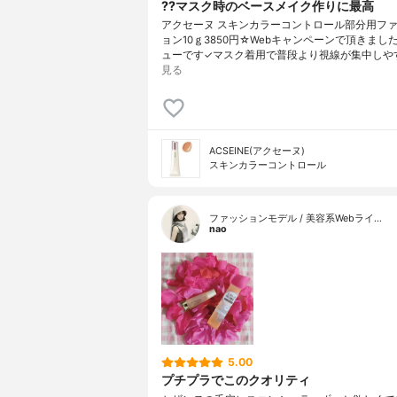
??マスク時のベースメイク作りに最高
アクセーヌ スキンカラーコントロール部分用フ
ョン10ｇ3850円☆Webキャンペーンで頂きまし
ューです✓マスク着用で普段より視線が集中しや
見る
ACSEINE(アクセーヌ)
スキンカラーコントロール
ファッションモデル / 美容系Webライ…
nao
5.00
プチプラでこのクオリティ