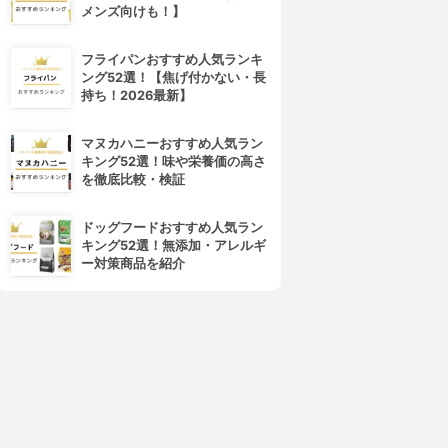
イベリン ニューヨーク)
ソフトマットコンプリートコン
メンズ向けも！】
フィットミー コンシーラー
シーラー
3.79
(10)
3.79
(8)
フライパンおすすめ人気ランキ
¥860
¥2,880
ング52選！【焦げ付かない・長
持ち！2026最新】
マヌカハニーおすすめ人気ラン
キング52選！味や栄養価の高さ
を徹底比較・検証
ドッグフードおすすめ人気ラン
キング52選！無添加・アレルギ
ー対策商品を紹介