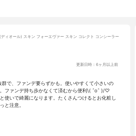
or(ディオール) スキン フォーエヴァー スキン コレクト コンシーラー
更新日時：6ヶ月以上前
抜群で、ファンデ要らずかも。使いやすくて小さいの
ァンデ持ち歩かなくて済むから便利\( ˆoˆ )/♡
と使いで綺麗になります。たくさんつけるとお化粧し
っと注意。