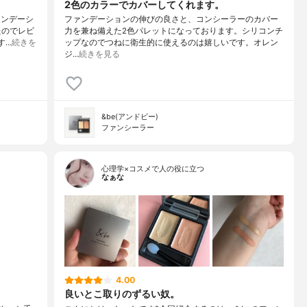
2色のカラーでカバーしてくれます。
ァンデーシ
ファンデーションの伸びの良さと、コンシーラーのカバー
たのでレビ
力を兼ね備えた2色パレットになっております。シリコンチ
す…
続きを
ップなのでつねに衛生的に使えるのは嬉しいです。オレン
ジ…
続きを見る
&be(アンドビー)
ファンシーラー
心理学×コスメで人の役に立つ
なぁな
4.00
良いとこ取りのずるい奴。