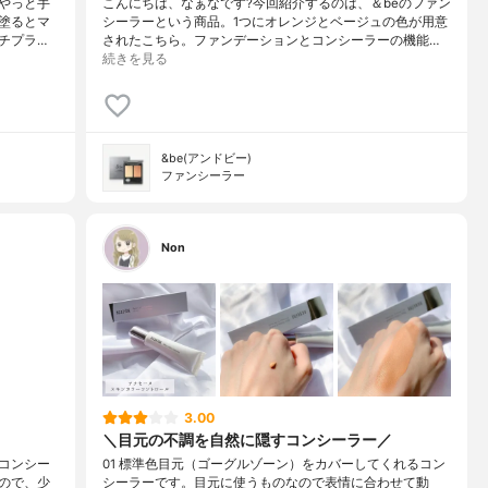
やっと手
こんにちは、なぁなです?今回紹介するのは、＆beのファン
 塗るとマ
シーラーという商品。1つにオレンジとベージュの色が用意
チプラ…
されたこちら。ファンデーションとコンシーラーの機能…
続きを見る
&be(アンドビー)
ファンシーラー
Non
3.00
＼目元の不調を自然に隠すコンシーラー／
コンシー
01 標準色目元（ゴーグルゾーン）をカバーしてくれるコン
ので、少
シーラーです。目元に使うものなので表情に合わせて動