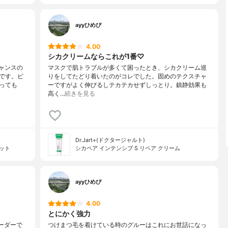
ayyひめぴ
4.00
シカクリームならこれが1番♡
チャンスの
マスクで肌トラブルが多くて困ったとき、シカクリーム巡
です。ピ
りをしてたどり着いたのがコレでした。固めのテクスチャ
っても
ーですがよく伸びるしテカテカせずしっとり。鎮静効果も
高く…
続きを見る
Dr.Jart+(ドクタージャルト)
レット
シカペア インテンシブ S リペア クリーム
ayyひめぴ
4.00
とにかく強力
ーダーで
つけまつ毛を着けている時のグルーはこれにお世話になっ