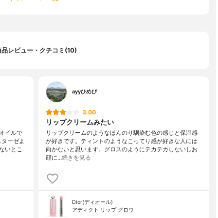
商品レビュー・クチコミ(10)
ayyひめぴ
3.00
リップクリームみたい
オイルで
リップクリームのようなほんのり馴染む色の感じと保湿感
スターゼよ
が好きです。ティントのようなこってり感が好きな人には
ないとこ
向かないと思います。グロスのようにテカテカしないしお
顔に…
続きを見る
Dior(ディオール)
アディクト リップ グロウ