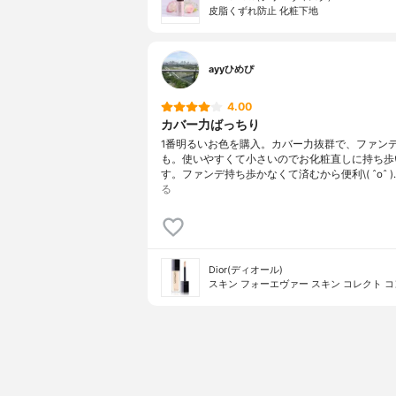
皮脂くずれ防止 化粧下地
ayyひめぴ
4.00
カバー力ばっちり
1番明るいお色を購入。カバー力抜群で、ファン
も。使いやすくて小さいのでお化粧直しに持ち歩
す。ファンデ持ち歩かなくて済むから便利\( ˆoˆ )
る
Dior(ディオール)
スキン フォーエヴァー スキン コレクト 