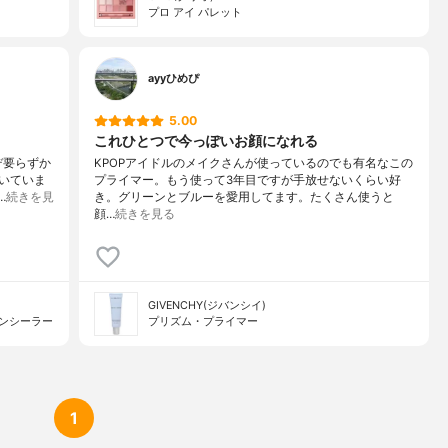
プロ アイ パレット
ayyひめぴ
5.00
これひとつで今っぽいお顔になれる
デ要らずか
KPOPアイドルのメイクさんが使っているのでも有名なこの
いていま
プライマー。もう使って3年目ですが手放せないくらい好
…
続きを見
き。グリーンとブルーを愛用してます。たくさん使うと
顔…
続きを見る
GIVENCHY(ジバンシイ)
コンシーラー
プリズム・プライマー
1