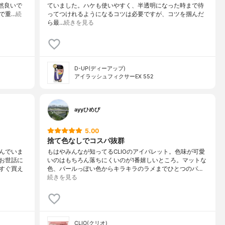
然良いで
ていました。ハケも使いやすく、半透明になった時まで待
で重…
続
ってつけれるようになるコツは必要ですが、コツを掴んだ
ら最…
続きを見る
D-UP(ディーアップ)
アイラッシュフィクサーEX 552
ayyひめぴ
5.00
捨て色なしでコスパ抜群
んでいま
もはやみんなが知ってるCLIOのアイパレット。色味が可愛
お世話に
いのはもちろん落ちにくいのが1番嬉しいところ。マットな
すぐ買え
色、パールっぽい色からキラキラのラメまでひとつのパ…
続きを見る
CLIO(クリオ)