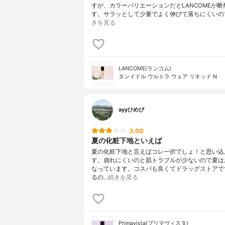
すが、カラーバリエーションだとLANCOMEが断
す。サラッとして少量でよく伸びて落ちにくいの
きを見る
LANCOME(ランコム)
タンイドル ウルトラ ウェア リキッド N
ayyひめぴ
3.00
夏の化粧下地といえば
夏の化粧下地と言えばコレ一択でしょ！と思い込
す。崩れにくいのと肌トラブルが少ないので夏は
なっています。コスパも良くてドラッグストアで
るの…
続きを見る
Primavista(プリマヴィスタ)