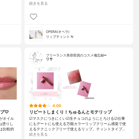
続きを見る
OPERA(オペラ)
リップティント N
フリーランス美容部員のコスメ備忘録✏︎
リサ
4.00
ップ♡
リピートしまくり！ちゅるんとモテリップ
がオイル
☑︎マスクにつきにくい☑︎生チョコのようにとろける☑︎仕事
ね塗りし
にもデートにも使える万能カラーリップクリーム感覚で使
は比較的
えるテクニックフリーで使えるリップ。ティントタイプ…
続きを見る