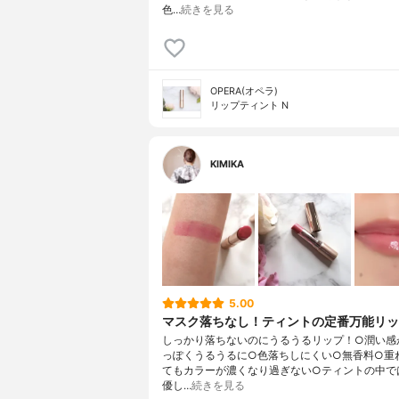
色…
続きを見る
OPERA(オペラ)
リップティント N
KIMIKA
5.00
マスク落ちなし！ティントの定番万能リ
しっかり落ちないのにうるうるリップ！○潤い感
っぽくうるうるに○色落ちしにくい○無香料○重
てもカラーが濃くなり過ぎない○ティントの中で
優し…
続きを見る