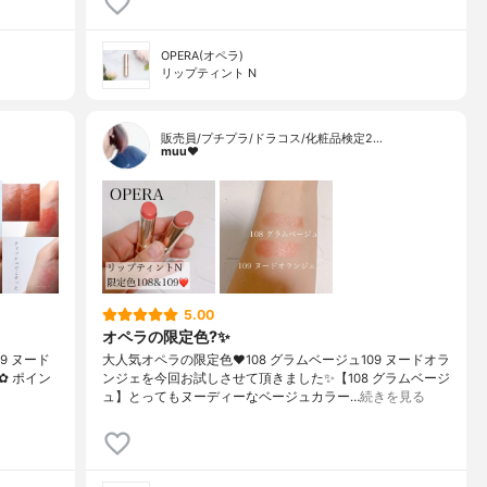
OPERA(オペラ)
リップティント N
販売員/プチプラ/ドラコス/化粧品検定2…
muu❤︎
5.00
オペラの限定色?✨
09 ヌード
大人気オペラの限定色❤️108 グラムベージュ109 ヌードオラ
✿ ポイン
ンジェを今回お試しさせて頂きました✨【108 グラムベージ
ュ】とってもヌーディーなベージュカラー…
続きを見る