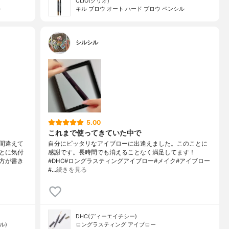
CLIO(クリオ)
ル
キル ブロウ オート ハード ブロウ ペンシル
シルシル
5.00
これまで使ってきていた中で
間違えて
自分にピッタリなアイブローに出逢えました。このことに
とに気付
感謝です。長時間でも消えることなく満足してます！
方が書き
#DHC#ロングラスティングアイブロー#メイク#アイブロー
#…
続きを見る
DHC(ディーエイチシー)
ル)
ロングラスティング アイブロー