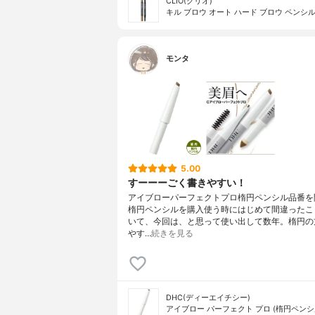
CLIO(クリオ)
キル ブロウ オート ハード ブロウ ペンシ
モンタ
5.00
すーーーごく書きやすい！
アイブローパーフェクトプロ楕円ペンシル品番を
楕円ペンシルを購入使う時にはじめて間違ったこ
いて、今回は、と思って使い出して数年。楕円の
やす…
続きを見る
DHC(ディーエイチシー)
アイブロー パーフェクト プロ (楕円ペンシ