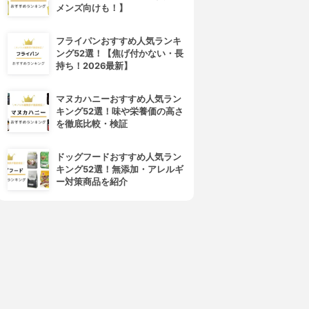
メンズ向けも！】
フライパンおすすめ人気ランキ
ング52選！【焦げ付かない・長
持ち！2026最新】
4位
5位
マヌカハニーおすすめ人気ラン
キング52選！味や栄養価の高さ
を徹底比較・検証
ドッグフードおすすめ人気ラン
キング52選！無添加・アレルギ
ー対策商品を紹介
Hope Girl(ホープガール)
DAISO(ダイソー)
D エッジアイブロウペンシル
だ円芯 アルミ アイブローペン
シル
3.66
(1)
¥550
3.66
(1)
¥110