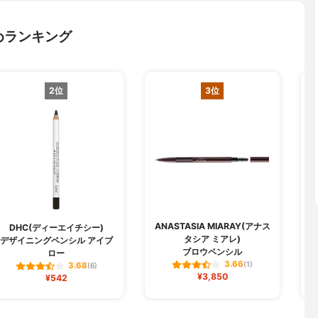
めランキング
2位
3位
ANASTASIA MIARAY(アナス
DHC(ディーエイチシー)
タシア ミアレ)
デザイニングペンシル アイブ
3
ブロウペンシル
ロー
3.66
(1)
3.68
(6)
¥3,850
¥542