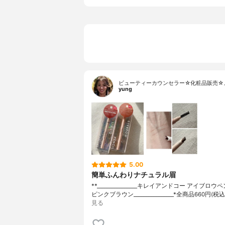
ビューティーカウンセラー☆化粧品販売☆
yung
5.00
簡単ふんわりナチュラル眉
**⁡________________⁡キレイアンドコー ⁡アイブロ
ピンクブラウン⁡________________⁡⁡⁡⁡*全商品660円(税
見る