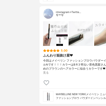
◽️Instagram ◽️Twitte…
りーり
5.00
ふんわり垢抜け眉❤️
今回はメイベリン ファッションブロウパウダー
ルNです！！！カラーはB R 3 明るい茶色黒髪さ
めのブラウンのヘアカラーに似合うカラーです❤️
見る
MAYBELLINE NEW YORK(メイベリン ニ
ファッションブロウ パウダーイン​ペンシル