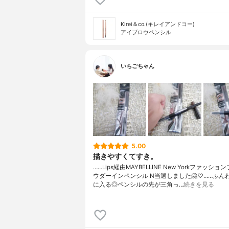
Kirei＆co.(キレイアンドコー)
アイブロウペンシル
いちごちゃん
5.00
描きやすくてすき。
……Lips経由MAYBELLINE New Yorkファッショ
ウダーインペンシル N当選しました🤗♡……ふん
に入る◎ペンシルの先が三角っ…
続きを見る