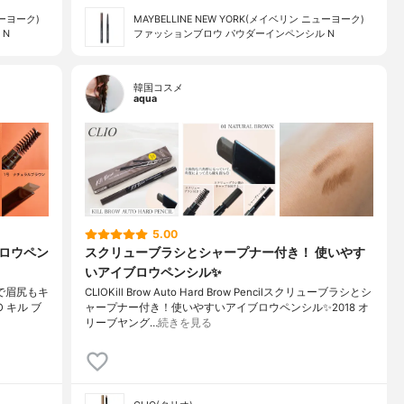
ューヨーク)
MAYBELLINE NEW YORK(メイベリン ニューヨーク)
 N
ファッションブロウ パウダーイン​ペンシル N
韓国コスメ
aqua
5.00
ブロウペン
スクリューブラシとシャープナー付き！ 使いやす
いアイブロウペンシル✨
形で眉尻もキ
CLIOKill Brow Auto Hard Brow Pencilスクリューブラシとシ
LIO キル ブ
ャープナー付き！使いやすいアイブロウペンシル✨2018 オ
リーブヤング…
続きを見る