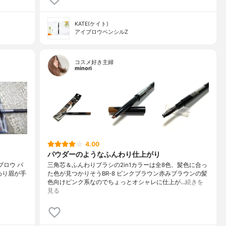
KATE(ケイト)
アイブロウペンシルZ
コスメ好き主婦
minori
4.00
パウダーのようなふんわり仕上がり
ンブロウ パ
三角芯＆ふんわりブラシの2in1カラーは全8色、髪色に合っ
わり眉が手
た色が見つかりそうBR-8 ピンクブラウン赤みブラウンの髪
色向けピンク系なのでちょっとオシャレに仕上が…
続きを
見る