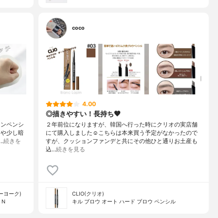
coco
4.00
◎描きやすい！長持ち🤎
インペンシ
２年前位になりますが、韓国へ行った時にクリオの実店舗
んや少し暗
にて購入しました☺️こちらは本来買う予定がなかったので
…
続きを
すが、クッションファンデと共にその他ひと通りお土産も
込…
続きを見る
ューヨーク)
CLIO(クリオ)
 N
キル ブロウ オート ハード ブロウ ペンシル