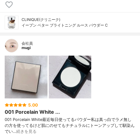
CLINIQUE(クリニーク)
イーブン ベター ブライトニング ルース パウダー C
会社員
mugi
5.00
001 Porcelain White ...
001 Porcelain White最近毎日使ってるパウダー私は真っ白でラメ無し
の方を使ってるけど肌にのせてもナチュラルにトーンアップして馴染ん
でい…
続きを見る