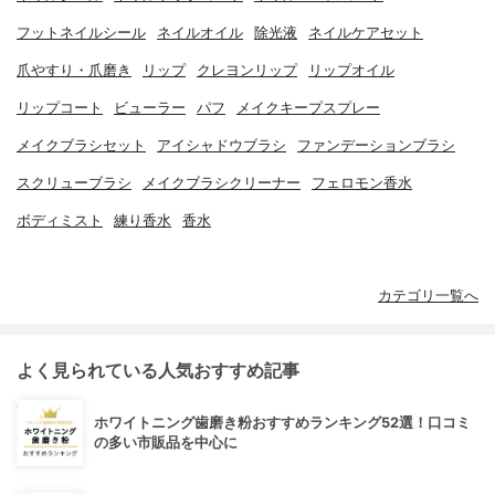
フットネイルシール
ネイルオイル
除光液
ネイルケアセット
爪やすり・爪磨き
リップ
クレヨンリップ
リップオイル
リップコート
ビューラー
パフ
メイクキープスプレー
メイクブラシセット
アイシャドウブラシ
ファンデーションブラシ
スクリューブラシ
メイクブラシクリーナー
フェロモン香水
ボディミスト
練り香水
香水
カテゴリ一覧へ
よく見られている人気おすすめ記事
ホワイトニング歯磨き粉おすすめランキング52選！口コミ
の多い市販品を中心に