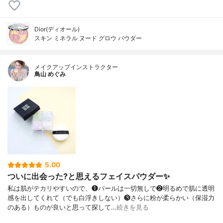
Dior(ディオール)
スキン ミネラル ヌード グロウ パウダー
メイクアップインストラクター
鳥山 めぐみ
5.00
ついに出会った?と思えるフェイスパウダー✨
私は肌がテカリやすいので、❶パールは一切無しで❷明るめで肌に透明
感を出してくれて（でも白浮きしない）❸さらに粉が柔らかい（保湿力
のある）ものが良いと思って探して…
続きを見る