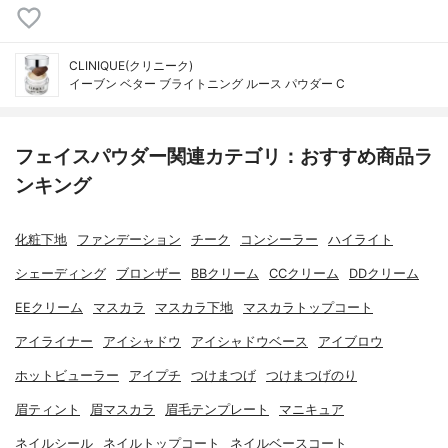
CLINIQUE(クリニーク)
イーブン ベター ブライトニング ルース パウダー C
フェイスパウダー関連カテゴリ：おすすめ商品ラ
ンキング
化粧下地
ファンデーション
チーク
コンシーラー
ハイライト
シェーディング
ブロンザー
BBクリーム
CCクリーム
DDクリーム
EEクリーム
マスカラ
マスカラ下地
マスカラトップコート
アイライナー
アイシャドウ
アイシャドウベース
アイブロウ
ホットビューラー
アイプチ
つけまつげ
つけまつげのり
眉ティント
眉マスカラ
眉毛テンプレート
マニキュア
ネイルシール
ネイルトップコート
ネイルベースコート