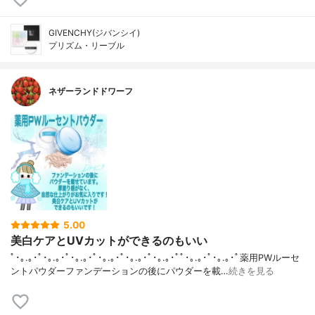
GIVENCHY(ジバンシイ)
プリズム・リーブル
ネザーランドドワーフ
5.00
美白ケアとUVカットができるのもいい
ﾟ･｡.｡･ﾟ･｡.｡･ﾟ･｡.｡･ﾟ･｡.｡･ﾟ･｡.｡･ﾟ･｡.｡･ﾟﾟ･｡.｡･ﾟ･｡.｡･ﾟ薬用PWルーセ
ントパウダーファンデーションの後にパウダーを載…
続きを見る