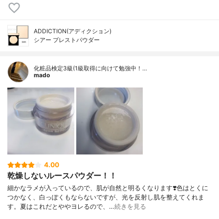
ADDICTION(アディクション)
シアー プレストパウダー
化粧品検定3級(1級取得に向けて勉強中！…
mado
4.00
乾燥しないルースパウダー！！
細かなラメが入っているので、肌が自然と明るくなります❣️色はとくに
つかなく、白っぽくもならないですが、光を反射し肌を整えてくれま
す。夏はこれだとややヨレるので、…
続きを見る