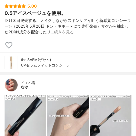
5.00
0.5アイスベージュを使用。
９月３日発売する、メイクしながらスキンケアが叶う新感覚コンシーラ
ー✨（2025年5月26日 ドン・キホーテにて先行発売）サケから抽出し
たPDRN成分を配合したリ…
続きを見る
the SAEM(ザセム)
CPセラムフィットコンシーラー
イエベ春
なゆ