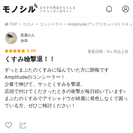
おすすめ商品がもらえる
クチコミポイ活サイト
TOP
コスメ
コンシーラー
Amplitude(アンプリチュード) リ
普通の人
カロ
5.00
更新日時：6ヶ月以上前
くすみ瞼撃退！！
ずっとまぶたのくすみに悩んでいた方に朗報です
Amplitudeのコンシーラー！
少量で伸びて、サッとくすみを撃退。
店頭で付けてくださったときの衝撃が毎日続いています♪
まぶたのくすみでアイシャドウが綺麗に発色しなくて困っ
ている方、ぜひご検討ください！