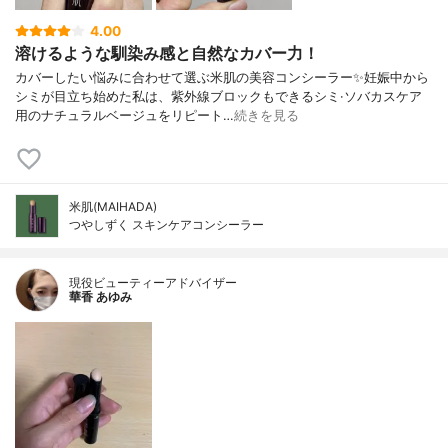
4.00
溶けるような馴染み感と自然なカバー力！
カバーしたい悩みに合わせて選ぶ米肌の美容コンシーラー✨妊娠中から
シミが目立ち始めた私は、紫外線ブロックもできるシミ·ソバカスケア
用のナチュラルベージュをリピート…
続きを見る
米肌(MAIHADA)
つやしずく スキンケアコンシーラー
現役ビューティーアドバイザー
華香 あゆみ