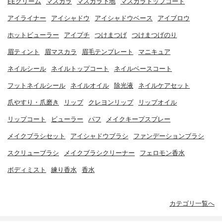
EEクリーム
マスカラ
マスカラ下地
マスカラトップコート
アイライナー
アイシャドウ
アイシャドウベース
アイブロウ
ホットビューラー
アイプチ
つけまつげ
つけまつげのり
眉ティント
眉マスカラ
眉毛テンプレート
マニキュア
ネイルシール
ネイルトップコート
ネイルベースコート
フットネイルシール
ネイルオイル
除光液
ネイルケアセット
爪やすり・爪磨き
リップ
クレヨンリップ
リップオイル
リップコート
ビューラー
パフ
メイクキープスプレー
メイクブラシセット
アイシャドウブラシ
ファンデーションブラシ
スクリューブラシ
メイクブラシクリーナー
フェロモン香水
ボディミスト
練り香水
香水
カテゴリ一覧へ