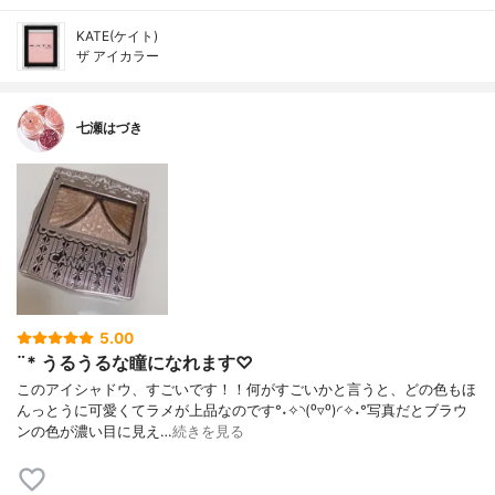
KATE(ケイト)
ザ アイカラー
七瀬はづき
5.00
¨* うるうるな瞳になれます♡
このアイシャドウ、すごいです！！何がすごいかと言うと、どの色もほ
んっとうに可愛くてラメが上品なのです°˖✧◝(⁰▿⁰)◜✧˖°写真だとブラウ
ンの色が濃い目に見え…
続きを見る