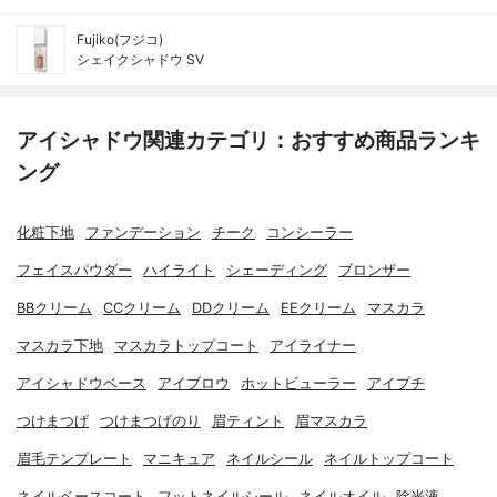
Fujiko(フジコ)
シェイクシャドウ SV
アイシャドウ関連カテゴリ：おすすめ商品ランキ
ング
化粧下地
ファンデーション
チーク
コンシーラー
フェイスパウダー
ハイライト
シェーディング
ブロンザー
BBクリーム
CCクリーム
DDクリーム
EEクリーム
マスカラ
マスカラ下地
マスカラトップコート
アイライナー
アイシャドウベース
アイブロウ
ホットビューラー
アイプチ
つけまつげ
つけまつげのり
眉ティント
眉マスカラ
眉毛テンプレート
マニキュア
ネイルシール
ネイルトップコート
ネイルベースコート
フットネイルシール
ネイルオイル
除光液