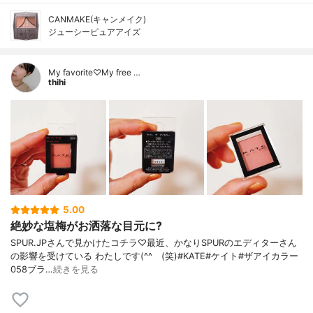
CANMAKE(キャンメイク)
ジューシーピュアアイズ
My favorite♡My free …
thihi
5.00
絶妙な塩梅がお洒落な目元に?
SPUR.JPさんで見かけたコチラ♡最近、かなりSPURのエディターさん
の影響を受けている わたしです(^^ゞ(笑)#KATE#ケイト#ザアイカラー
058ブラ…
続きを見る