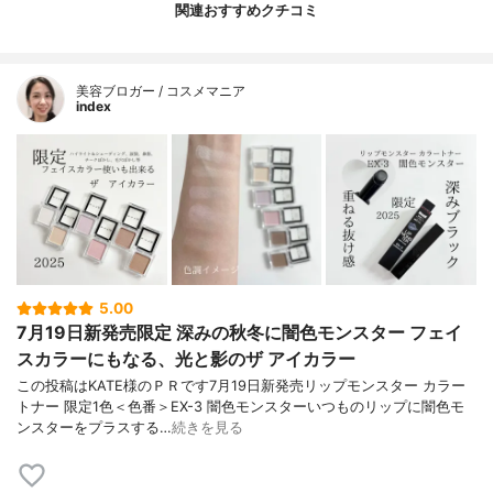
関連おすすめクチコミ
美容ブロガー / コスメマニア
index
5.00
7月19日新発売限定 深みの秋冬に闇色モンスター フェイ
スカラーにもなる、光と影のザ アイカラー
この投稿はKATE様のＰＲです7月19日新発売リップモンスター カラー
トナー 限定1色＜色番＞EX-3 闇色モンスターいつものリップに闇色モ
ンスターをプラスする…
続きを見る