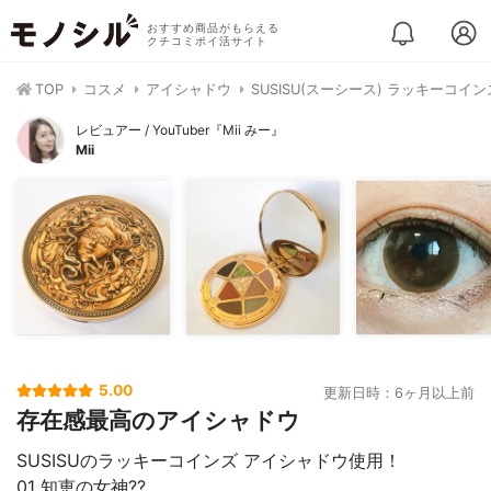
おすすめ商品がもらえる
クチコミポイ活サイト
TOP
コスメ
アイシャドウ
SUSISU(スーシース) ラッキーコイ
レビュアー / YouTuber『Mii みー』
Mii
5.00
更新日時：6ヶ月以上前
存在感最高のアイシャドウ
SUSISUのラッキーコインズ アイシャドウ使用！
01 知恵の女神??