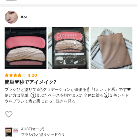
Kor
4.00
簡単❤️秒でアイメイク?
ブラシひと塗りで3色グラデーションが決まる☝️『15 レッド系』です❤️
使い方は簡単‼️①まぶたベースを指でまぶた全体に塗る②３色シャド
ウをブラシで表と裏にとっ…
続きを見る
AUBE(オーブ)
ブラシひと塗りシャドウN