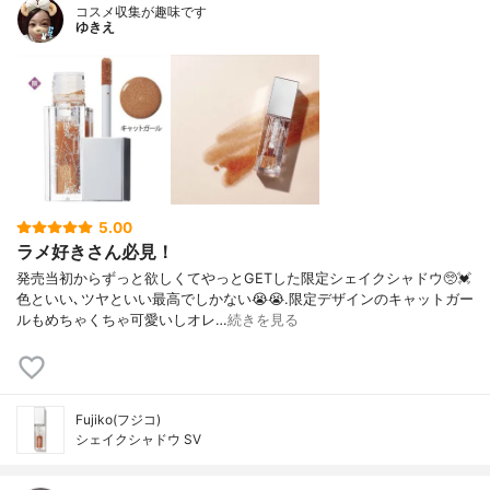
コスメ収集が趣味です
ゆきえ
5.00
ラメ好きさん必見！
発売当初からずっと欲しくてやっとGETした限定シェイクシャドウ🥺💓
色といい､ツヤといい最高でしかない😭😭.限定デザインのキャットガー
ルもめちゃくちゃ可愛いしオレ…
続きを見る
Fujiko(フジコ)
シェイクシャドウ SV