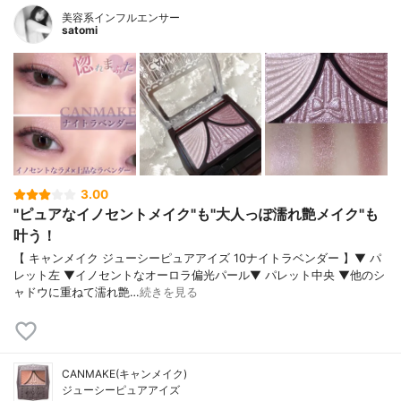
美容系インフルエンサー
satomi
3.00
"ピュアなイノセントメイク"も"大人っぽ濡れ艶メイク"も
叶う！
【 キャンメイク ジューシーピュアアイズ 10ナイトラベンダー 】▼ パ
レット左 ▼イノセントなオーロラ偏光パール▼ パレット中央 ▼他のシ
ャドウに重ねて濡れ艶…
続きを見る
CANMAKE(キャンメイク)
ジューシーピュアアイズ