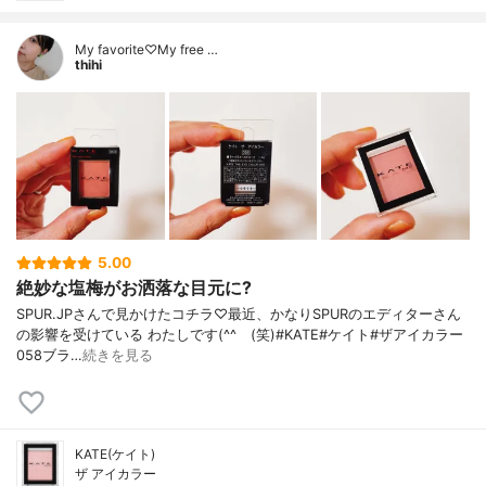
My favorite♡My free …
thihi
5.00
絶妙な塩梅がお洒落な目元に?
SPUR.JPさんで見かけたコチラ♡最近、かなりSPURのエディターさん
の影響を受けている わたしです(^^ゞ(笑)#KATE#ケイト#ザアイカラー
058ブラ…
続きを見る
KATE(ケイト)
ザ アイカラー