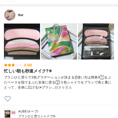
Kor
3.00
忙しい朝も秒速メイク?️✴️
ブラシひと塗りで3色グラデーションが決まる☝️使い方は簡単‼️①まぶ
たベースを指でまぶた全体に塗る②３色シャドウをブラシで表と裏に
とって、全体に広げる(※ブラシ…
続きを見る
AUBE(オーブ)
ブラシひと塗りシャドウN