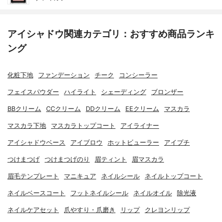
アイシャドウ関連カテゴリ：おすすめ商品ランキ
ング
化粧下地
ファンデーション
チーク
コンシーラー
フェイスパウダー
ハイライト
シェーディング
ブロンザー
BBクリーム
CCクリーム
DDクリーム
EEクリーム
マスカラ
マスカラ下地
マスカラトップコート
アイライナー
アイシャドウベース
アイブロウ
ホットビューラー
アイプチ
つけまつげ
つけまつげのり
眉ティント
眉マスカラ
眉毛テンプレート
マニキュア
ネイルシール
ネイルトップコート
ネイルベースコート
フットネイルシール
ネイルオイル
除光液
ネイルケアセット
爪やすり・爪磨き
リップ
クレヨンリップ