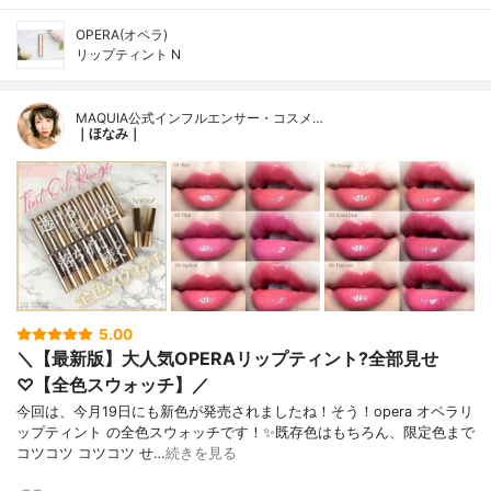
OPERA(オペラ)
リップティント N
MAQUIA公式インフルエンサー・コスメ…
｜ほなみ｜
5.00
＼【最新版】大人気OPERAリップティント?全部見せ
♡【全色スウォッチ】／
今回は、今月19日にも新色が発売されましたね！そう！opera オペラリ
ップティント の全色スウォッチです！✨既存色はもちろん、限定色まで
コツコツ コツコツ せ…
続きを見る