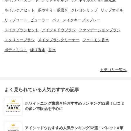
ネイルベースコート
フットネイルシール
ネイルオイル
除光液
ネイルケアセット
爪やすり・爪磨き
クレヨンリップ
リップオイル
リップコート
ビューラー
パフ
メイクキープスプレー
メイクブラシセット
アイシャドウブラシ
ファンデーションブラシ
スクリューブラシ
メイクブラシクリーナー
フェロモン香水
ボディミスト
練り香水
香水
カテゴリ一覧へ
よく見られている人気おすすめ記事
ホワイトニング歯磨き粉おすすめランキング52選！口コミ
の多い市販品を中心に
アイシャドウおすすめ人気ランキング52選！パレット&単