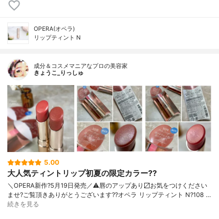
OPERA(オペラ)
リップティント N
成分＆コスメマニアなプロの美容家
きょうこ_りっしゅ
5.00
大人気ティントリップ初夏の限定カラー??
＼OPERA新作?5月19日発売／ ⚠️唇のアップあり〼 お気をつけください
ませ? ご覧頂きありがとうございます? ?オペラ リップティント N ?108 …
続きを見る