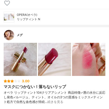
OPERA(オペラ)
リップティント N
メグ
3.00
マスクにつかない！落ちないリップ
オペラ リップティント104クリアアシメント 商品特徴✓唇の水分に反応
し発色✓ルージュ、ティント、オイルの3つの質感をミックス✓ティン
ト処方で自然な血色感が持続…
続きを見る