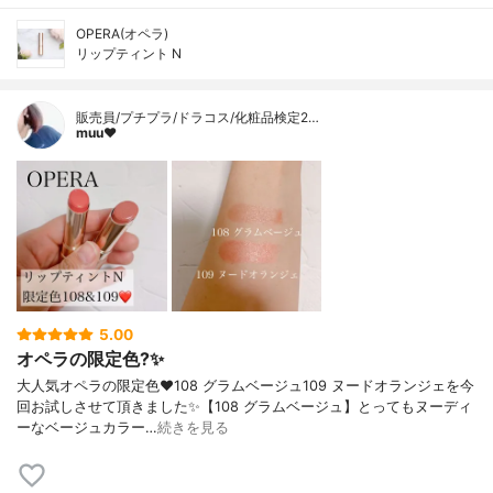
OPERA(オペラ)
リップティント N
販売員/プチプラ/ドラコス/化粧品検定2…
muu❤︎
5.00
オペラの限定色?✨
大人気オペラの限定色❤️108 グラムベージュ109 ヌードオランジェを今
回お試しさせて頂きました✨【108 グラムベージュ】とってもヌーディ
ーなベージュカラー…
続きを見る