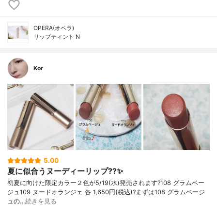
OPERA(オペラ)
リップティント N
Kor
5.00
夏に似合うヌーディーリップ??✨
初夏に向けた限定カラー２色が5/19(水)発売されます?108 グラムベー
ジュ109 ヌードオランジェ 各 1,650円(税込)?まずは108 グラムベージ
ュの…
続きを見る