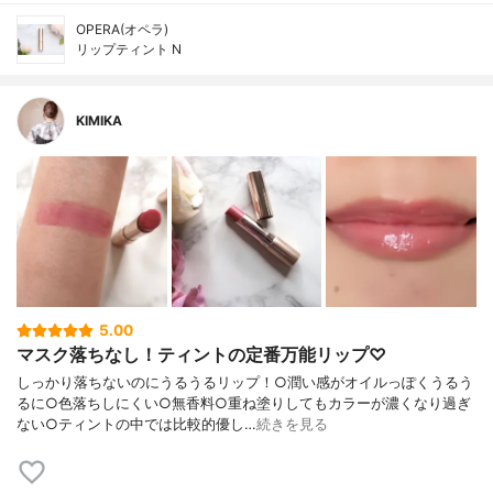
OPERA(オペラ)
リップティント N
KIMIKA
5.00
マスク落ちなし！ティントの定番万能リップ♡
しっかり落ちないのにうるうるリップ！○潤い感がオイルっぽくうるう
るに○色落ちしにくい○無香料○重ね塗りしてもカラーが濃くなり過ぎ
ない○ティントの中では比較的優し…
続きを見る