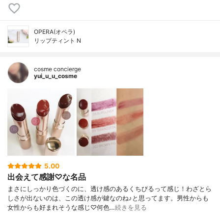
OPERA(オペラ)
リップティント N
cosme concierge
yui_u_u_cosme
5.00
出会えて感謝♡な名品
まさにしっかり色づくのに、透け感のあるくちびるって感じ！わざとら
しさが出ないのは、この透け感が鍵なのね♪と思ってます。男性からも
女性からも好まれそうな感じ♡何色…
続きを見る