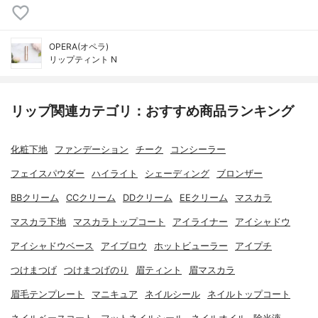
OPERA(オペラ)
リップティント N
リップ関連カテゴリ：おすすめ商品ランキング
化粧下地
ファンデーション
チーク
コンシーラー
フェイスパウダー
ハイライト
シェーディング
ブロンザー
BBクリーム
CCクリーム
DDクリーム
EEクリーム
マスカラ
マスカラ下地
マスカラトップコート
アイライナー
アイシャドウ
アイシャドウベース
アイブロウ
ホットビューラー
アイプチ
つけまつげ
つけまつげのり
眉ティント
眉マスカラ
眉毛テンプレート
マニキュア
ネイルシール
ネイルトップコート